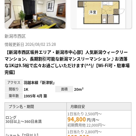
り登
録
新潟市西区
情報更新日 2026/08/02 15:28
【新潟市西区坂井エリア・新潟市中心部】人気新潟ウィークリー
マンション、長期割引可能な新潟マンスリーマンション♪お洒落
な1Kは9.5帖で広々お過ごしいただけます(^^)/【Wi-Fi可・駐車場
完備】
アクセス
羽越本線「新津駅」
間取り
1K
面積
20m²
築年数
1995年 4月 築
プラン名・期間
月額目安
1日当たり 2,500円～
ロング
94,800
円/月～
30日以上～360日未満
初期費用他 22,000円～
1日当たり 2,800円～
ショート【7日以上】