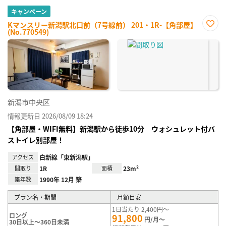
キャンペーン
Kマンスリー新潟駅北口前（7号線前） 201・1R-【角部屋】
(No.770549)
お気
に入
り登
録
新潟市中央区
情報更新日 2026/08/09 18:24
【角部屋・WIFI無料】新潟駅から徒歩10分 ウォシュレット付バ
ストイレ別部屋！
アクセス
白新線「東新潟駅」
間取り
1R
面積
23m²
築年数
1990年 12月 築
プラン名・期間
月額目安
1日当たり 2,400円～
ロング
91,800
円/月～
30日以上～360日未満