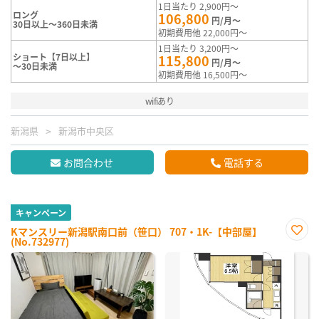
1日当たり 2,900円～
ロング
106,800
円/月～
30日以上～360日未満
初期費用他 22,000円～
1日当たり 3,200円～
ショート【7日以上】
115,800
円/月～
～30日未満
初期費用他 16,500円～
wifiあり
新潟県
新潟市中央区
お問合わせ
電話する
キャンペーン
Kマンスリー新潟駅南口前（笹口） 707・1K-【中部屋】
(No.732977)
お気
に入
り登
録