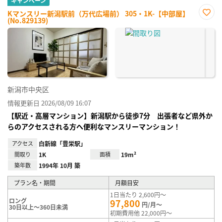
キャンペーン
Kマンスリー新潟駅前（万代広場前） 305・1K-【中部屋】
(No.829139)
お気
に入
り登
録
新潟市中央区
情報更新日 2026/08/09 16:07
【駅近・高層マンション】新潟駅から徒歩7分 出張者など県外か
らのアクセスされる方へ便利なマンスリーマンション！
アクセス
白新線「豊栄駅」
間取り
1K
面積
19m²
築年数
1994年 10月 築
プラン名・期間
月額目安
1日当たり 2,600円～
ロング
97,800
円/月～
30日以上～360日未満
初期費用他 22,000円～