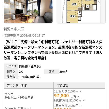
り登
録
新潟市中央区
情報更新日 2026/08/09 13:17
【ＷｉＦｉ完備・最大４名利用可能】ファミリー利用可能な人気
新潟駅前ウィークリーマンション。長期滞在可能な新潟駅マンス
リーマンションプランも完備♪長期出張にも利用できます【法人
歓迎・電子契約全物件可能】
アクセス
白新線「豊栄駅」
間取り
2K
面積
29m²
築年数
1994年 10月 築
プラン名・期間
月額目安
1日当たり 2,600円～
ロング
97,800
円/月～
30日以上～360日未満
初期費用他 22,000円～
1日当たり 2,900円～
ショート【7日以上】