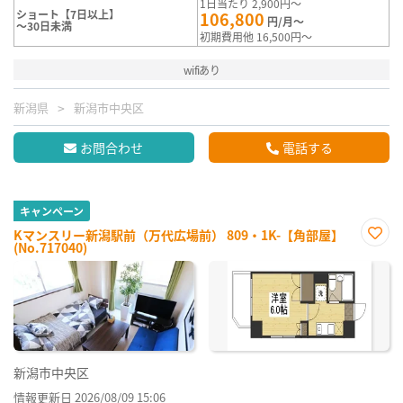
1日当たり 2,900円～
ショート【7日以上】
106,800
円/月～
～30日未満
初期費用他 16,500円～
wifiあり
新潟県
新潟市中央区
お問合わせ
電話する
キャンペーン
Kマンスリー新潟駅前（万代広場前） 809・1K-【角部屋】
(No.717040)
お気
に入
り登
録
新潟市中央区
情報更新日 2026/08/09 15:06