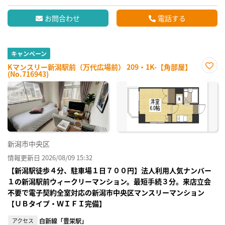
お問合わせ
電話する
キャンペーン
Kマンスリー新潟駅前（万代広場前） 209・1K-【角部屋】
(No.716943)
お気
に入
り登
録
新潟市中央区
情報更新日 2026/08/09 15:32
【新潟駅徒歩４分、駐車場１日７００円】法人利用人気ナンバー
１の新潟駅前ウィークリーマンション。最短手続３分。来店立会
不要で電子契約全室対応の新潟市中央区マンスリーマンション
【ＵＢタイプ・ＷＩＦＩ完備】
アクセス
白新線「豊栄駅」