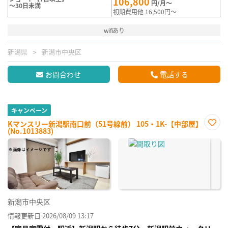
106,800
円/月～
～30日未満
初期費用他 16,500円～
wifiあり
新潟県
新潟市中央区
お問合わせ
電話する
キャンペーン
Kマンスリー新潟駅南口前（51号線前） 105・1K-【中部屋】
(No.1013883)
お気
に入
り登
録
新潟市中央区
情報更新日 2026/08/09 13:17