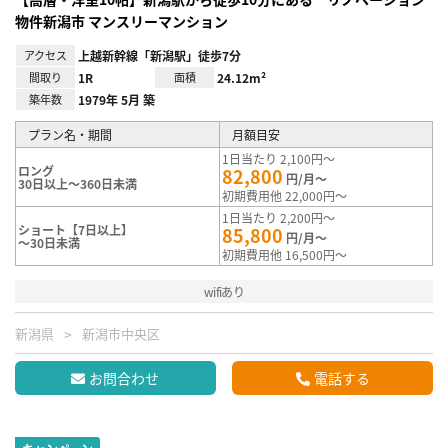
物件新潟市 マンスリーマンション
アクセス
上越新幹線「新潟駅」徒歩7分
間取り
1R
面積
24.12m²
築年数
1979年 5月 築
プラン名・期間
月額目安
1日当たり 2,100円～
ロング
82,800
円/月～
30日以上～360日未満
初期費用他 22,000円～
1日当たり 2,200円～
ショート【7日以上】
85,800
円/月～
～30日未満
初期費用他 16,500円～
wifiあり
新潟県
新潟市中央区
お問合わせ
電話する