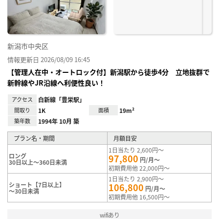
録
新潟市中央区
情報更新日 2026/08/09 16:45
【管理人在中・オートロック付】新潟駅から徒歩4分 立地抜群で
新幹線やJR沿線へ利便性良い！
アクセス
白新線「豊栄駅」
間取り
1K
面積
19m²
築年数
1994年 10月 築
プラン名・期間
月額目安
1日当たり 2,600円～
ロング
97,800
円/月～
30日以上～360日未満
初期費用他 22,000円～
1日当たり 2,900円～
ショート【7日以上】
106,800
円/月～
～30日未満
初期費用他 16,500円～
wifiあり