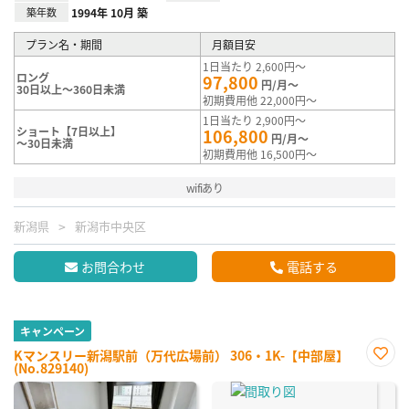
築年数
1994年 10月 築
プラン名・期間
月額目安
1日当たり 2,600円～
ロング
97,800
円/月～
30日以上～360日未満
初期費用他 22,000円～
1日当たり 2,900円～
ショート【7日以上】
106,800
円/月～
～30日未満
初期費用他 16,500円～
wifiあり
新潟県
新潟市中央区
お問合わせ
電話する
キャンペーン
Kマンスリー新潟駅前（万代広場前） 306・1K-【中部屋】
(No.829140)
お気
に入
り登