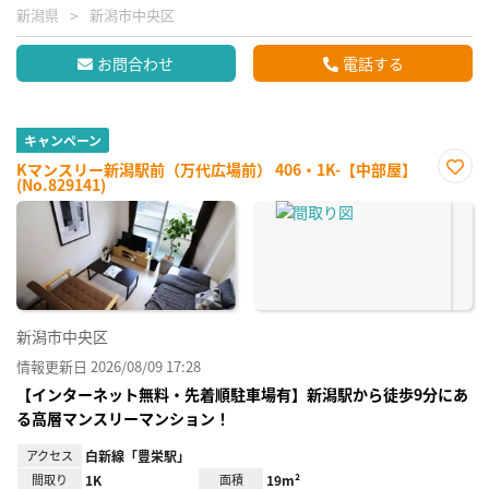
新潟県
新潟市中央区
お問合わせ
電話する
キャンペーン
Kマンスリー新潟駅前（万代広場前） 406・1K-【中部屋】
(No.829141)
お気
に入
り登
録
新潟市中央区
情報更新日 2026/08/09 17:28
【インターネット無料・先着順駐車場有】新潟駅から徒歩9分にあ
る高層マンスリーマンション！
アクセス
白新線「豊栄駅」
間取り
1K
面積
19m²