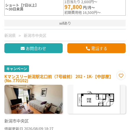
1日当たり 2,600円～
ショート【7日以上】
97,800
円/月～
～30日未満
初期費用他 16,500円～
wifiあり
新潟県
新潟市中央区
お問合わせ
電話する
キャンペーン
Kマンスリー新潟駅北口前（7号線前） 202・1K-【中部屋】
(No.770102)
お気
に入
り登
録
新潟市中央区
情報更新日 2026/08/09 18:27