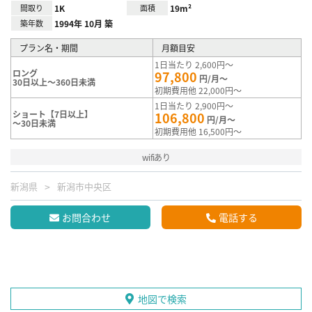
間取り
1K
面積
19m²
築年数
1994年 10月 築
プラン名・期間
月額目安
1日当たり 2,600円～
ロング
97,800
円/月～
30日以上～360日未満
初期費用他 22,000円～
1日当たり 2,900円～
ショート【7日以上】
106,800
円/月～
～30日未満
初期費用他 16,500円～
wifiあり
新潟県
新潟市中央区
お問合わせ
電話する
地図で検索