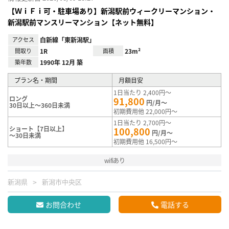
【ＷｉＦｉ可・駐車場あり】新潟駅前ウィークリーマンション・
新潟駅前マンスリーマンション【ネット無料】
アクセス
白新線「東新潟駅」
間取り
1R
面積
23m²
築年数
1990年 12月 築
プラン名・期間
月額目安
1日当たり 2,400円～
ロング
91,800
円/月～
30日以上～360日未満
初期費用他 22,000円～
1日当たり 2,700円～
ショート【7日以上】
100,800
円/月～
～30日未満
初期費用他 16,500円～
wifiあり
新潟県
新潟市中央区
お問合わせ
電話する