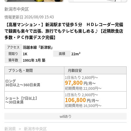
新潟市中央区
情報更新日 2026/08/09 15:43
【高層マンション・】新潟駅まで徒歩５分 ＨＤレコーダー完備
で録画も楽々で出張、旅行でもテレビも楽しめる♪【近隣飲食店
多数・ＰＣ作業デスク完備】
アクセス
羽越本線「新津駅」
間取り
1K
面積
22m²
築年数
1991年 3月 築
プラン名・期間
月額目安
1日当たり 2,600円～
ロング
97,800
円/月～
30日以上～360日未満
初期費用他 22,000円～
1日当たり 2,900円～
ショート【7日以上】
106,800
円/月～
～30日未満
初期費用他 16,500円～
wifiあり
新潟県
新潟市中央区