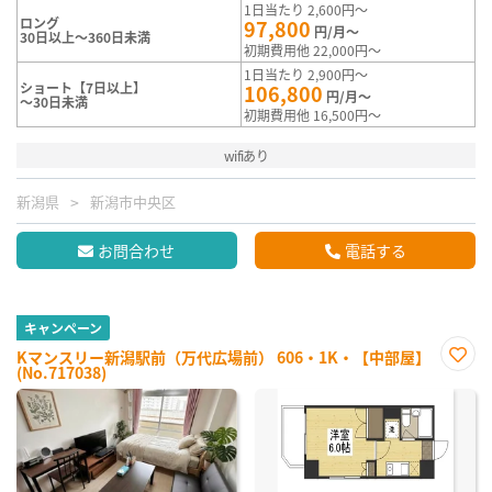
1日当たり 2,600円～
ロング
97,800
円/月～
30日以上～360日未満
初期費用他 22,000円～
1日当たり 2,900円～
ショート【7日以上】
106,800
円/月～
～30日未満
初期費用他 16,500円～
wifiあり
新潟県
新潟市中央区
お問合わせ
電話する
キャンペーン
Kマンスリー新潟駅前（万代広場前） 606・1K・【中部屋】
(No.717038)
お気
に入
り登
録