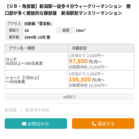
【ＵＢ・角部屋】新潟駅～徒歩４分ウィークリーマンション 開
口部が多く開放的な御部屋 新潟駅前マンスリーマンション
アクセス
白新線「豊栄駅」
間取り
1K
面積
19m²
築年数
1994年 10月 築
プラン名・期間
月額目安
1日当たり 2,600円～
ロング
97,800
円/月～
30日以上～360日未満
初期費用他 22,000円～
1日当たり 2,900円～
ショート【7日以上】
106,800
円/月～
～30日未満
初期費用他 16,500円～
wifiあり
新潟県
新潟市中央区
お問合わせ
電話する