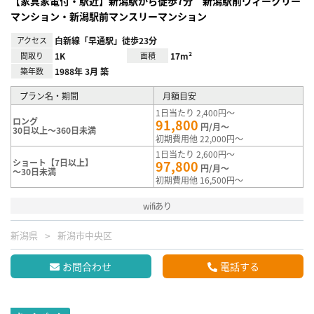
【家具家電付・駅近】新潟駅から徒歩7分 新潟駅前ウィークリー
マンション・新潟駅前マンスリーマンション
アクセス
白新線「早通駅」徒歩23分
間取り
1K
面積
17m²
築年数
1988年 3月 築
プラン名・期間
月額目安
1日当たり 2,400円～
ロング
91,800
円/月～
30日以上～360日未満
初期費用他 22,000円～
1日当たり 2,600円～
ショート【7日以上】
97,800
円/月～
～30日未満
初期費用他 16,500円～
wifiあり
新潟県
新潟市中央区
お問合わせ
電話する