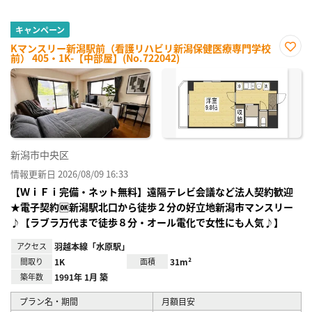
キャンペーン
Kマンスリー新潟駅前（看護リハビリ新潟保健医療専門学校
前） 405・1K-【中部屋】(No.722042)
お気
に入
り登
録
新潟市中央区
情報更新日 2026/08/09 16:33
【ＷｉＦｉ完備・ネット無料】遠隔テレビ会議など法人契約歓迎
★電子契約🆗新潟駅北口から徒歩２分の好立地新潟市マンスリー
♪【ラブラ万代まで徒歩８分・オール電化で女性にも人気♪】
アクセス
羽越本線「水原駅」
間取り
1K
面積
31m²
築年数
1991年 1月 築
プラン名・期間
月額目安