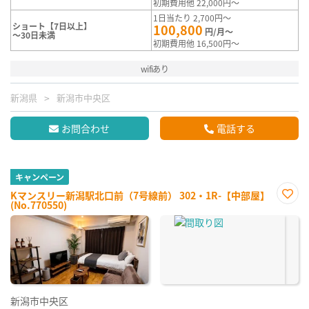
初期費用他 22,000円～
1日当たり 2,700円～
ショート【7日以上】
100,800
円/月～
～30日未満
初期費用他 16,500円～
wifiあり
新潟県
新潟市中央区
お問合わせ
電話する
キャンペーン
Kマンスリー新潟駅北口前（7号線前） 302・1R-【中部屋】
(No.770550)
お気
に入
り登
録
新潟市中央区