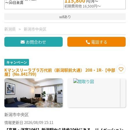
115,800
円/月～
～30日未満
初期費用他 16,500円～
wifiあり
新潟県
新潟市中央区
お問合わせ
電話する
キャンペーン
Kマンスリーラブラ万代前（新潟駅前大通） 208・1R-【中部
屋】(No.841799)
お気
に入
り登
録
新潟市中央区
情報更新日 2026/08/09 15:11
【高層・洋室10帖】新潟駅から徒歩10分にある リノベーション