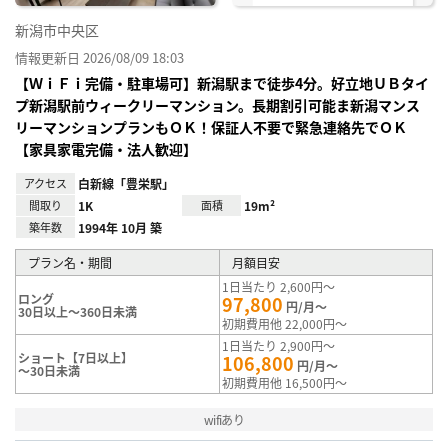
新潟市中央区
情報更新日 2026/08/09 18:03
【ＷｉＦｉ完備・駐車場可】新潟駅まで徒歩4分。好立地ＵＢタイ
プ新潟駅前ウィークリーマンション。長期割引可能ま新潟マンス
リーマンションプランもＯＫ！保証人不要で緊急連絡先でＯＫ
【家具家電完備・法人歓迎】
アクセス
白新線「豊栄駅」
間取り
1K
面積
19m²
築年数
1994年 10月 築
プラン名・期間
月額目安
1日当たり 2,600円～
ロング
97,800
円/月～
30日以上～360日未満
初期費用他 22,000円～
1日当たり 2,900円～
ショート【7日以上】
106,800
円/月～
～30日未満
初期費用他 16,500円～
wifiあり