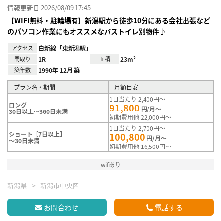
情報更新日 2026/08/09 17:45
【WIFI無料・駐輪場有】新潟駅から徒歩10分にある会社出張など
のパソコン作業にもオススメなバストイレ別物件♪
アクセス
白新線「東新潟駅」
間取り
1R
面積
23m²
築年数
1990年 12月 築
プラン名・期間
月額目安
1日当たり 2,400円～
ロング
91,800
円/月～
30日以上～360日未満
初期費用他 22,000円～
1日当たり 2,700円～
ショート【7日以上】
100,800
円/月～
～30日未満
初期費用他 16,500円～
wifiあり
新潟県
新潟市中央区
お問合わせ
電話する