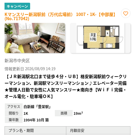
キャンペーン
Kマンスリー新潟駅前（万代広場前） 1007・1K-【中部屋】
(No.717042)
お気
に入
り登
録
新潟市中央区
情報更新日 2026/08/09 14:19
【ＪＲ新潟駅北口まで徒歩４分・ＵＢ】格安新潟駅前ウィークリ
ーマンション、新潟駅マンスリーマンション♪エレベーター完備
★管理人日勤で女性に人気マンスリー★南向き【ＷｉＦｉ完備・
オール電化・駐車場ＯＫ】
アクセス
白新線「豊栄駅」
間取り
1K
面積
19m²
築年数
1994年 10月 築
プラン名・期間
月額目安