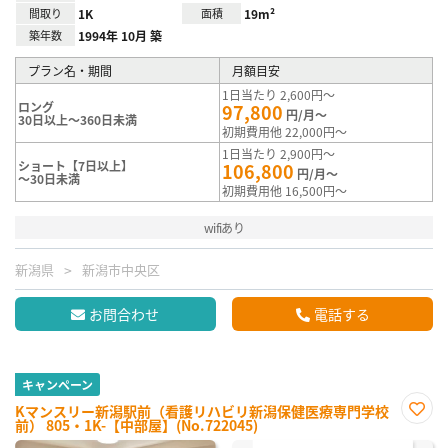
間取り
1K
面積
19m²
築年数
1994年 10月 築
プラン名・期間
月額目安
1日当たり 2,600円～
ロング
97,800
円/月～
30日以上～360日未満
初期費用他 22,000円～
1日当たり 2,900円～
ショート【7日以上】
106,800
円/月～
～30日未満
初期費用他 16,500円～
wifiあり
新潟県
新潟市中央区
お問合わせ
電話する
キャンペーン
Kマンスリー新潟駅前（看護リハビリ新潟保健医療専門学校
前） 805・1K-【中部屋】(No.722045)
お気
に入