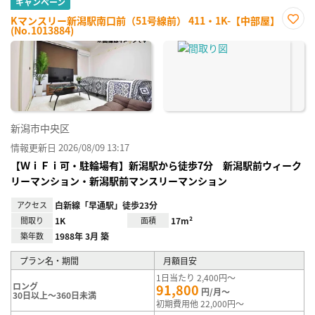
キャンペーン
Kマンスリー新潟駅南口前（51号線前） 411・1K-【中部屋】
(No.1013884)
お気
に入
り登
録
新潟市中央区
情報更新日 2026/08/09 13:17
【ＷｉＦｉ可・駐輪場有】新潟駅から徒歩7分 新潟駅前ウィーク
リーマンション・新潟駅前マンスリーマンション
アクセス
白新線「早通駅」徒歩23分
間取り
1K
面積
17m²
築年数
1988年 3月 築
プラン名・期間
月額目安
1日当たり 2,400円～
ロング
91,800
円/月～
30日以上～360日未満
初期費用他 22,000円～