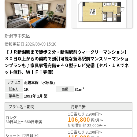
り登
録
新潟市中央区
情報更新日 2026/08/09 15:20
【ＪＲ新潟駅まで徒歩２分・新潟駅前ウィークリーマンション】
３０日以上からの契約で割引可能な新潟駅前マンスリーマンショ
ンプランも♪家具家電完備★４０型テレビ完備【セパ・１Ｋでネ
ット無料、ＷｉＦｉ完備】
アクセス
羽越本線「水原駅」
間取り
1K
面積
31m²
築年数
1991年 1月 築
プラン名・期間
月額目安
1日当たり 2,900円～
ロング
106,800
円/月～
30日以上～360日未満
初期費用他 22,000円～
1日当たり 3,200円～
ショート【7日以上】