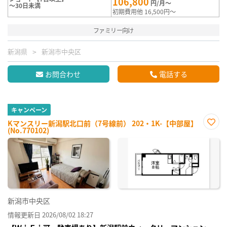
106,800
円/月～
～30日未満
初期費用他 16,500円～
ファミリー向け
新潟県
新潟市中央区
お問合わせ
電話する
キャンペーン
Kマンスリー新潟駅北口前（7号線前） 202・1K-【中部屋】
(No.770102)
お気
に入
り登
録
新潟市中央区
情報更新日 2026/08/02 18:27