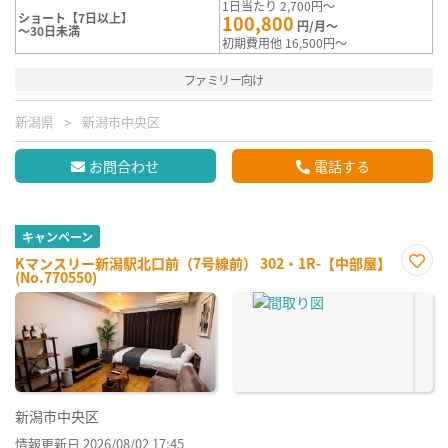
1日当たり 2,700円～
ショート【7日以上】
100,800
円/月～
～30日未満
初期費用他 16,500円～
ファミリー向け
新潟県
新潟市中央区
お問合わせ
電話する
キャンペーン
Kマンスリー新潟駅北口前（7号線前） 302・1R-【中部屋】
(No.770550)
お気
に入
り登
録
新潟市中央区
情報更新日 2026/08/02 17:45