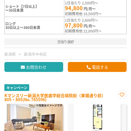
1日当たり 2,500円～
ショート【7日以上】
94,800
円/月～
～30日未満
初期費用他 16,500円～
1日当たり 2,600円～
ロング
97,800
円/月～
30日以上～360日未満
初期費用他 22,000円～
日当り良好
新潟県
新潟市中央区
お問合わせ
電話する
キャンペーン
Kマンスリー新潟大学医歯学総合病院前（東堀通り前）
805・805(No.765596)
お気
に入
り登
録