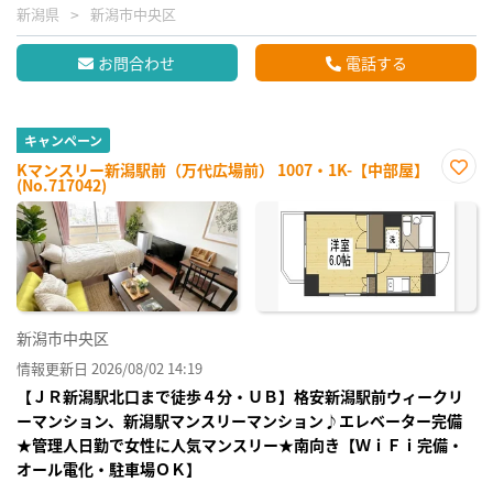
新潟県
新潟市中央区
お問合わせ
電話する
キャンペーン
Kマンスリー新潟駅前（万代広場前） 1007・1K-【中部屋】
(No.717042)
お気
に入
り登
録
新潟市中央区
情報更新日 2026/08/02 14:19
【ＪＲ新潟駅北口まで徒歩４分・ＵＢ】格安新潟駅前ウィークリ
ーマンション、新潟駅マンスリーマンション♪エレベーター完備
★管理人日勤で女性に人気マンスリー★南向き【ＷｉＦｉ完備・
オール電化・駐車場ＯＫ】