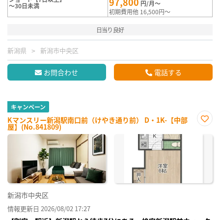
97,800
円/月～
～30日未満
初期費用他 16,500円～
日当り良好
新潟県
新潟市中央区
お問合わせ
電話する
キャンペーン
Kマンスリー新潟駅南口前（けやき通り前） D・1K-【中部
屋】(No.841809)
お気
に入
り登
録
新潟市中央区
情報更新日 2026/08/02 17:27