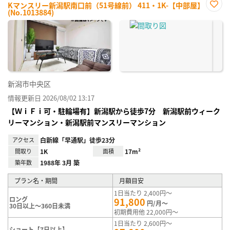
Kマンスリー新潟駅南口前（51号線前） 411・1K-【中部屋】
(No.1013884)
お気
に入
り登
録
新潟市中央区
情報更新日 2026/08/02 13:17
【ＷｉＦｉ可・駐輪場有】新潟駅から徒歩7分 新潟駅前ウィーク
リーマンション・新潟駅前マンスリーマンション
アクセス
白新線「早通駅」徒歩23分
間取り
1K
面積
17m²
築年数
1988年 3月 築
プラン名・期間
月額目安
1日当たり 2,400円～
ロング
91,800
円/月～
30日以上～360日未満
初期費用他 22,000円～
1日当たり 2,600円～
ショート【7日以上】