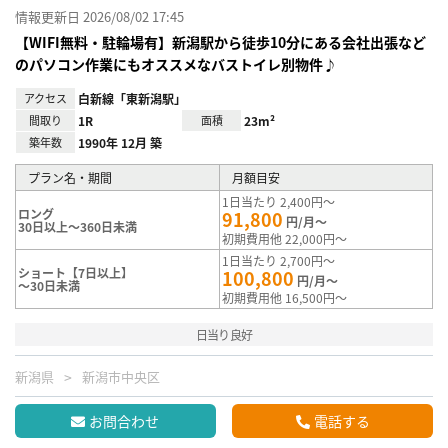
情報更新日 2026/08/02 17:45
【WIFI無料・駐輪場有】新潟駅から徒歩10分にある会社出張など
のパソコン作業にもオススメなバストイレ別物件♪
アクセス
白新線「東新潟駅」
間取り
1R
面積
23m²
築年数
1990年 12月 築
プラン名・期間
月額目安
1日当たり 2,400円～
ロング
91,800
円/月～
30日以上～360日未満
初期費用他 22,000円～
1日当たり 2,700円～
ショート【7日以上】
100,800
円/月～
～30日未満
初期費用他 16,500円～
日当り良好
新潟県
新潟市中央区
お問合わせ
電話する