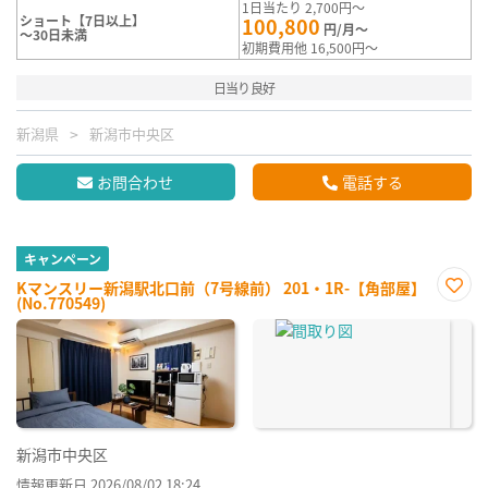
1日当たり 2,700円～
ショート【7日以上】
100,800
円/月～
～30日未満
初期費用他 16,500円～
日当り良好
新潟県
新潟市中央区
お問合わせ
電話する
キャンペーン
Kマンスリー新潟駅北口前（7号線前） 201・1R-【角部屋】
(No.770549)
お気
に入
り登
録
新潟市中央区
情報更新日 2026/08/02 18:24