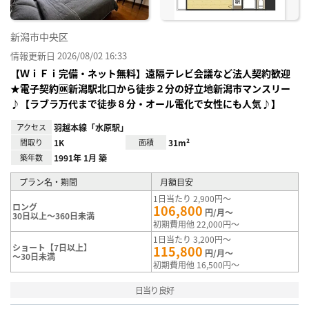
新潟市中央区
情報更新日 2026/08/02 16:33
【ＷｉＦｉ完備・ネット無料】遠隔テレビ会議など法人契約歓迎
★電子契約🆗新潟駅北口から徒歩２分の好立地新潟市マンスリー
♪【ラブラ万代まで徒歩８分・オール電化で女性にも人気♪】
アクセス
羽越本線「水原駅」
間取り
1K
面積
31m²
築年数
1991年 1月 築
プラン名・期間
月額目安
1日当たり 2,900円～
ロング
106,800
円/月～
30日以上～360日未満
初期費用他 22,000円～
1日当たり 3,200円～
ショート【7日以上】
115,800
円/月～
～30日未満
初期費用他 16,500円～
日当り良好