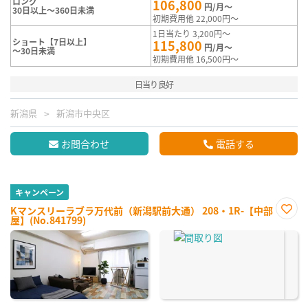
ロング
106,800
円/月～
30日以上～360日未満
初期費用他 22,000円～
1日当たり 3,200円～
ショート【7日以上】
115,800
円/月～
～30日未満
初期費用他 16,500円～
日当り良好
新潟県
新潟市中央区
お問合わせ
電話する
キャンペーン
Kマンスリーラブラ万代前（新潟駅前大通） 208・1R-【中部
屋】(No.841799)
お気
に入
り登
録