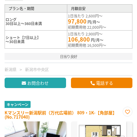
プラン名・期間
月額目安
1日当たり 2,600円～
ロング
97,800
円/月～
30日以上～360日未満
初期費用他 22,000円～
1日当たり 2,900円～
ショート【7日以上】
106,800
円/月～
～30日未満
初期費用他 16,500円～
日当り良好
新潟県
新潟市中央区
お問合わせ
電話する
キャンペーン
Kマンスリー新潟駅前（万代広場前） 809・1K-【角部屋】
(No.717040)
お気
に入
り登
録