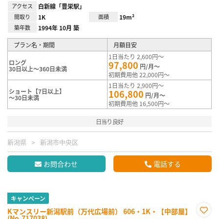
アクセス
白新線「豊栄駅」
間取り
1K
面積
19m²
築年数
1994年 10月 築
プラン名・期間
月額目安
1日当たり 2,600円～
ロング
97,800
円/月～
30日以上～360日未満
初期費用他 22,000円～
1日当たり 2,900円～
ショート【7日以上】
106,800
円/月～
～30日未満
初期費用他 16,500円～
日当り良好
新潟県
新潟市中央区
お問合わせ
電話する
キャンペーン
Kマンスリー新潟駅前（万代広場前） 606・1K・【中部屋】
(No.717038)