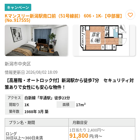
キャンペーン
Kマンスリー新潟駅南口前（51号線前） 606・1K-【中部屋】
(No.917555)
お気
に入
り登
録
新潟市中央区
情報更新日 2026/08/02 18:09
【高層階・オートロック付】新潟駅から徒歩7分 セキュリティ対
策ありで女性にも安心な物件！
アクセス
白新線「早通駅」徒歩23分
間取り
1K
面積
17m²
築年数
1988年 3月 築
プラン名・期間
月額目安
1日当たり 2,400円～
ロング
91,800
円/月～
30日以上～360日未満