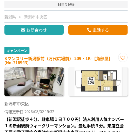
日当り良好
新潟県
新潟市中央区
お問合わせ
電話する
キャンペーン
Kマンスリー新潟駅前（万代広場前） 209・1K-【角部屋】
(No.716943)
お気
に入
り登
録
新潟市中央区
情報更新日 2026/08/02 15:32
【新潟駅徒歩４分、駐車場１日７００円】法人利用人気ナンバー
１の新潟駅前ウィークリーマンション。最短手続３分。来店立会
不要で電子契約全室対応の新潟市中央区マンスリーマンション