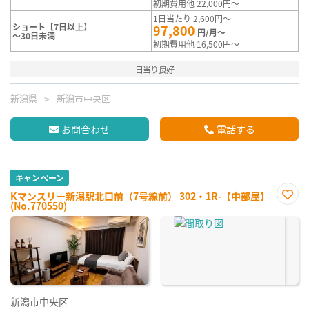
初期費用他 22,000円～
1日当たり 2,600円～
ショート【7日以上】
97,800
円/月～
～30日未満
初期費用他 16,500円～
日当り良好
新潟県
新潟市中央区
お問合わせ
電話する
キャンペーン
Kマンスリー新潟駅北口前（7号線前） 302・1R-【中部屋】
(No.770550)
お気
に入
り登
録
新潟市中央区