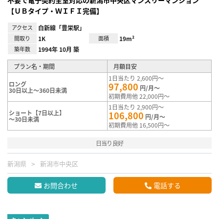
【ＵＢタイプ・ＷＩＦＩ完備】
アクセス
白新線「豊栄駅」
間取り
1K
面積
19m²
築年数
1994年 10月 築
プラン名・期間
月額目安
1日当たり 2,600円～
ロング
97,800
円/月～
30日以上～360日未満
初期費用他 22,000円～
1日当たり 2,900円～
ショート【7日以上】
106,800
円/月～
～30日未満
初期費用他 16,500円～
日当り良好
新潟県
新潟市中央区
お問合わせ
電話する