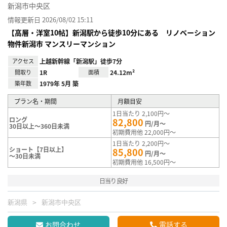
新潟市中央区
情報更新日 2026/08/02 15:11
【高層・洋室10帖】新潟駅から徒歩10分にある リノベーション
物件新潟市 マンスリーマンション
アクセス
上越新幹線「新潟駅」徒歩7分
間取り
1R
面積
24.12m²
築年数
1979年 5月 築
プラン名・期間
月額目安
1日当たり 2,100円～
ロング
82,800
円/月～
30日以上～360日未満
初期費用他 22,000円～
1日当たり 2,200円～
ショート【7日以上】
85,800
円/月～
～30日未満
初期費用他 16,500円～
日当り良好
新潟県
新潟市中央区
お問合わせ
電話する