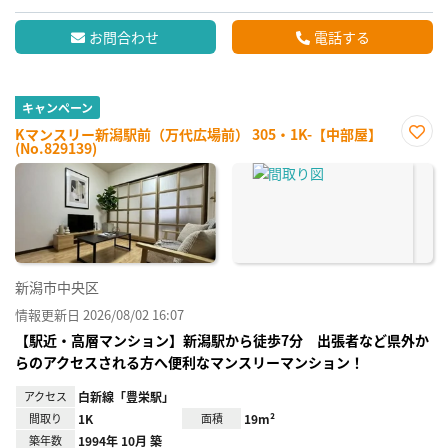
お問合わせ
電話する
キャンペーン
Kマンスリー新潟駅前（万代広場前） 305・1K-【中部屋】
(No.829139)
お気
に入
り登
録
新潟市中央区
情報更新日 2026/08/02 16:07
【駅近・高層マンション】新潟駅から徒歩7分 出張者など県外か
らのアクセスされる方へ便利なマンスリーマンション！
アクセス
白新線「豊栄駅」
間取り
1K
面積
19m²
築年数
1994年 10月 築