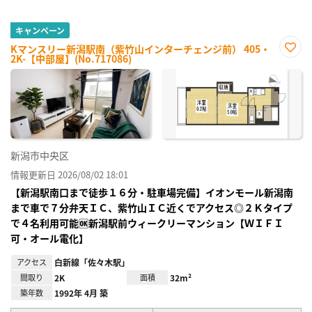
キャンペーン
Kマンスリー新潟駅南（紫竹山インターチェンジ前） 405・
2K-【中部屋】(No.717086)
お気
に入
り登
録
新潟市中央区
情報更新日 2026/08/02 18:01
【新潟駅南口まで徒歩１６分・駐車場完備】イオンモール新潟南
まで車で７分弁天ＩＣ、紫竹山ＩＣ近くでアクセス◎２Ｋタイプ
で４名利用可能🆗新潟駅前ウィークリーマンション【ＷＩＦＩ
可・オール電化】
アクセス
白新線「佐々木駅」
間取り
2K
面積
32m²
築年数
1992年 4月 築