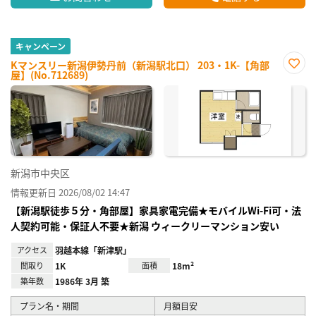
キャンペーン
Kマンスリー新潟伊勢丹前（新潟駅北口） 203・1K-【角部
屋】(No.712689)
お気
に入
り登
録
新潟市中央区
情報更新日 2026/08/02 14:47
【新潟駅徒歩５分・角部屋】家具家電完備★モバイルWi-Fi可・法
人契約可能・保証人不要★新潟 ウィークリーマンション安い
アクセス
羽越本線「新津駅」
間取り
1K
面積
18m²
築年数
1986年 3月 築
プラン名・期間
月額目安