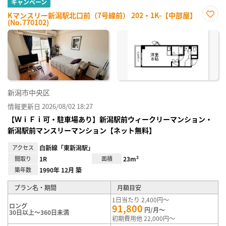
キャンペーン
Kマンスリー新潟駅北口前（7号線前） 202・1K-【中部屋】
(No.770102)
お気
に入
り登
録
新潟市中央区
情報更新日 2026/08/02 18:27
【ＷｉＦｉ可・駐車場あり】新潟駅前ウィークリーマンション・
新潟駅前マンスリーマンション【ネット無料】
アクセス
白新線「東新潟駅」
間取り
1R
面積
23m²
築年数
1990年 12月 築
プラン名・期間
月額目安
1日当たり 2,400円～
ロング
91,800
円/月～
30日以上～360日未満
初期費用他 22,000円～