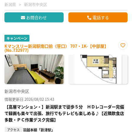
新潟県
新潟市中央区
お問合わせ
電話する
キャンペーン
Kマンスリー新潟駅南口前（笹口） 707・1K-【中部屋】
(No.732977)
お気
に入
り登
録
新潟市中央区
情報更新日 2026/08/02 15:43
【高層マンション・】新潟駅まで徒歩５分 ＨＤレコーダー完備
で録画も楽々で出張、旅行でもテレビも楽しめる♪【近隣飲食店
多数・ＰＣ作業デスク完備】
アクセス
羽越本線「新津駅」