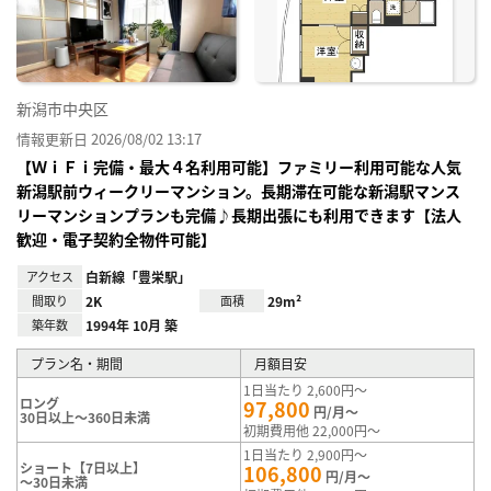
録
新潟市中央区
情報更新日 2026/08/02 13:17
【ＷｉＦｉ完備・最大４名利用可能】ファミリー利用可能な人気
新潟駅前ウィークリーマンション。長期滞在可能な新潟駅マンス
リーマンションプランも完備♪長期出張にも利用できます【法人
歓迎・電子契約全物件可能】
アクセス
白新線「豊栄駅」
間取り
2K
面積
29m²
築年数
1994年 10月 築
プラン名・期間
月額目安
1日当たり 2,600円～
ロング
97,800
円/月～
30日以上～360日未満
初期費用他 22,000円～
1日当たり 2,900円～
ショート【7日以上】
106,800
円/月～
～30日未満