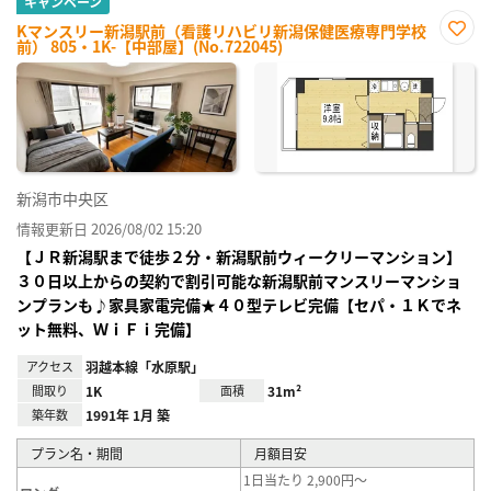
キャンペーン
Kマンスリー新潟駅前（看護リハビリ新潟保健医療専門学校
前） 805・1K-【中部屋】(No.722045)
お気
に入
り登
録
新潟市中央区
情報更新日 2026/08/02 15:20
【ＪＲ新潟駅まで徒歩２分・新潟駅前ウィークリーマンション】
３０日以上からの契約で割引可能な新潟駅前マンスリーマンショ
ンプランも♪家具家電完備★４０型テレビ完備【セパ・１Ｋでネ
ット無料、ＷｉＦｉ完備】
アクセス
羽越本線「水原駅」
間取り
1K
面積
31m²
築年数
1991年 1月 築
プラン名・期間
月額目安
1日当たり 2,900円～