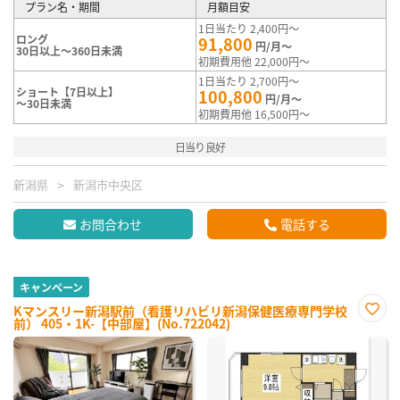
プラン名・期間
月額目安
1日当たり 2,400円～
ロング
91,800
円/月～
30日以上～360日未満
初期費用他 22,000円～
1日当たり 2,700円～
ショート【7日以上】
100,800
円/月～
～30日未満
初期費用他 16,500円～
日当り良好
新潟県
新潟市中央区
お問合わせ
電話する
キャンペーン
Kマンスリー新潟駅前（看護リハビリ新潟保健医療専門学校
前） 405・1K-【中部屋】(No.722042)
お気
に入
り登
録