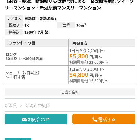
【割安・駅近】新潟駅から徒歩7分にある 格安新潟駅前ウィーク
リーマンション・新潟駅前マンスリーマンション
アクセス
白新線「東新潟駅」
間取り
1K
面積
20m²
築年数
1986年 7月 築
プラン名・期間
月額目安
1日当たり 2,200円～
ロング
85,800
円/月～
30日以上～360日未満
初期費用他 22,000円～
1日当たり 2,500円～
ショート【7日以上】
94,800
円/月～
～30日未満
初期費用他 16,500円～
日当り良好
新潟県
新潟市中央区
お問合わせ
電話する