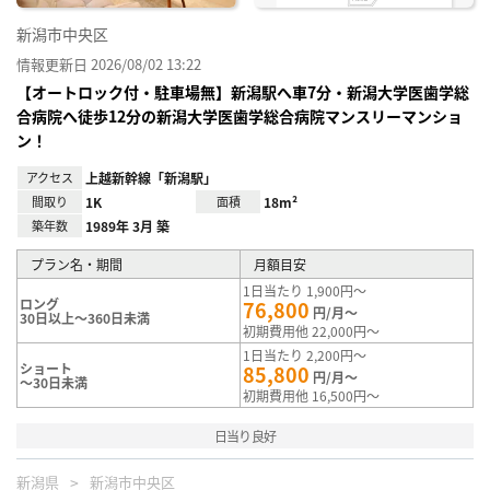
新潟市中央区
情報更新日 2026/08/02 13:22
【オートロック付・駐車場無】新潟駅へ車7分・新潟大学医歯学総
合病院へ徒歩12分の新潟大学医歯学総合病院マンスリーマンショ
ン！
アクセス
上越新幹線「新潟駅」
間取り
1K
面積
18m²
築年数
1989年 3月 築
プラン名・期間
月額目安
1日当たり 1,900円～
ロング
76,800
円/月～
30日以上～360日未満
初期費用他 22,000円～
1日当たり 2,200円～
ショート
85,800
円/月～
～30日未満
初期費用他 16,500円～
日当り良好
新潟県
新潟市中央区