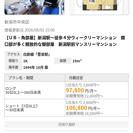
新潟市中央区
情報更新日 2026/08/02 15:06
【ＵＢ・角部屋】新潟駅～徒歩４分ウィークリーマンション 開
口部が多く開放的な御部屋 新潟駅前マンスリーマンション
アクセス
白新線「豊栄駅」
間取り
1K
面積
19m²
築年数
1994年 10月 築
プラン名・期間
月額目安
1日当たり 2,600円～
ロング
97,800
円/月～
30日以上～360日未満
初期費用他 22,000円～
1日当たり 2,900円～
ショート【7日以上】
106,800
円/月～
～30日未満
初期費用他 16,500円～
日当り良好