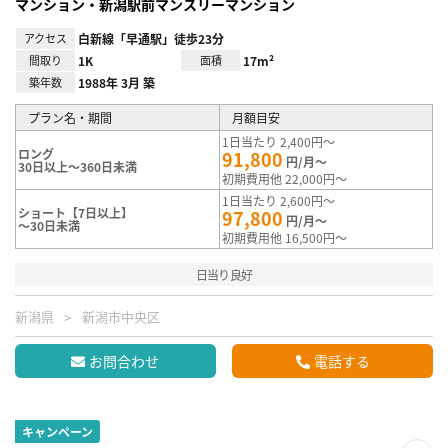
マンション・新潟駅前マンスリーマンション
アクセス
白新線「早通駅」徒歩23分
間取り
1K
面積
17m²
築年数
1988年 3月 築
プラン名・期間
月額目安
1日当たり 2,400円～
ロング
91,800
円/月～
30日以上～360日未満
初期費用他 22,000円～
1日当たり 2,600円～
ショート【7日以上】
97,800
円/月～
～30日未満
初期費用他 16,500円～
日当り良好
新潟県
新潟市中央区
お問合わせ
電話する
キャンペーン