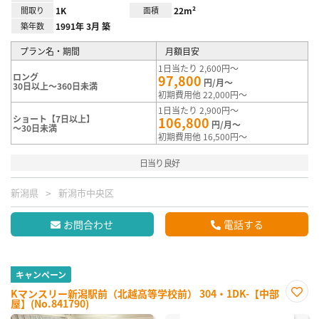
間取り
1K
面積
22m²
築年数
1991年 3月 築
プラン名・期間
月額目安
1日当たり 2,600円～
ロング
97,800
円/月～
30日以上～360日未満
初期費用他 22,000円～
1日当たり 2,900円～
ショート【7日以上】
106,800
円/月～
～30日未満
初期費用他 16,500円～
日当り良好
新潟県
新潟市中央区
お問合わせ
電話する
キャンペーン
Kマンスリー新潟駅前（北越高等学校前） 304・1DK-【中部
屋】(No.841790)
お気
に入