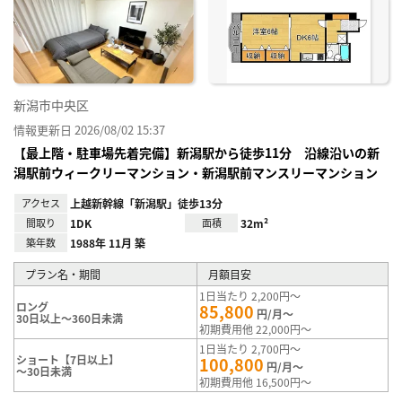
り登
録
新潟市中央区
情報更新日 2026/08/02 15:37
【最上階・駐車場先着完備】新潟駅から徒歩11分 沿線沿いの新
潟駅前ウィークリーマンション・新潟駅前マンスリーマンション
アクセス
上越新幹線「新潟駅」徒歩13分
間取り
1DK
面積
32m²
築年数
1988年 11月 築
プラン名・期間
月額目安
1日当たり 2,200円～
ロング
85,800
円/月～
30日以上～360日未満
初期費用他 22,000円～
1日当たり 2,700円～
ショート【7日以上】
100,800
円/月～
～30日未満
初期費用他 16,500円～