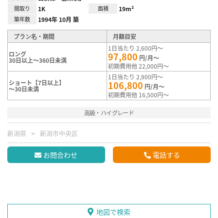
間取り
1K
面積
19m²
築年数
1994年 10月 築
プラン名・期間
月額目安
1日当たり 2,600円～
ロング
97,800
円/月～
30日以上～360日未満
初期費用他 22,000円～
1日当たり 2,900円～
ショート【7日以上】
106,800
円/月～
～30日未満
初期費用他 16,500円～
高級・ハイグレード
新潟県
新潟市中央区
お問合わせ
電話する
地図で検索