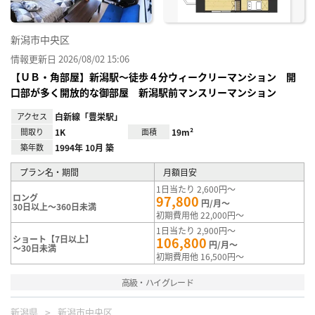
新潟市中央区
情報更新日 2026/08/02 15:06
【ＵＢ・角部屋】新潟駅～徒歩４分ウィークリーマンション 開
口部が多く開放的な御部屋 新潟駅前マンスリーマンション
アクセス
白新線「豊栄駅」
間取り
1K
面積
19m²
築年数
1994年 10月 築
プラン名・期間
月額目安
1日当たり 2,600円～
ロング
97,800
円/月～
30日以上～360日未満
初期費用他 22,000円～
1日当たり 2,900円～
ショート【7日以上】
106,800
円/月～
～30日未満
初期費用他 16,500円～
高級・ハイグレード
新潟県
新潟市中央区