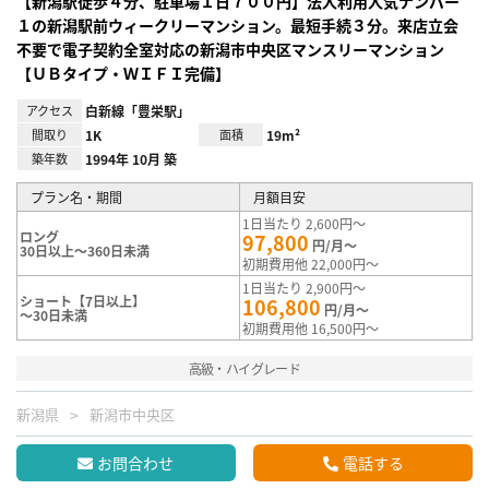
【新潟駅徒歩４分、駐車場１日７００円】法人利用人気ナンバー
１の新潟駅前ウィークリーマンション。最短手続３分。来店立会
不要で電子契約全室対応の新潟市中央区マンスリーマンション
【ＵＢタイプ・ＷＩＦＩ完備】
アクセス
白新線「豊栄駅」
間取り
1K
面積
19m²
築年数
1994年 10月 築
プラン名・期間
月額目安
1日当たり 2,600円～
ロング
97,800
円/月～
30日以上～360日未満
初期費用他 22,000円～
1日当たり 2,900円～
ショート【7日以上】
106,800
円/月～
～30日未満
初期費用他 16,500円～
高級・ハイグレード
新潟県
新潟市中央区
お問合わせ
電話する