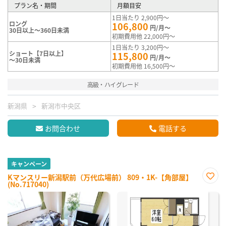
プラン名・期間
月額目安
1日当たり 2,900円～
ロング
106,800
円/月～
30日以上～360日未満
初期費用他 22,000円～
1日当たり 3,200円～
ショート【7日以上】
115,800
円/月～
～30日未満
初期費用他 16,500円～
高級・ハイグレード
新潟県
新潟市中央区
お問合わせ
電話する
キャンペーン
Kマンスリー新潟駅前（万代広場前） 809・1K-【角部屋】
(No.717040)
お気
に入
り登
録