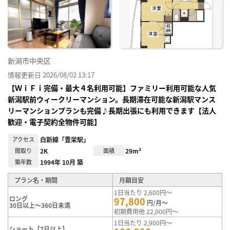
り登
録
新潟市中央区
情報更新日 2026/08/02 13:17
【ＷｉＦｉ完備・最大４名利用可能】ファミリー利用可能な人気
新潟駅前ウィークリーマンション。長期滞在可能な新潟駅マンス
リーマンションプランも完備♪長期出張にも利用できます【法人
歓迎・電子契約全物件可能】
アクセス
白新線「豊栄駅」
間取り
2K
面積
29m²
築年数
1994年 10月 築
プラン名・期間
月額目安
1日当たり 2,600円～
ロング
97,800
円/月～
30日以上～360日未満
初期費用他 22,000円～
1日当たり 2,900円～
ショート【7日以上】