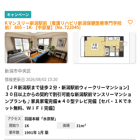
キャンペーン
Kマンスリー新潟駅前（看護リハビリ新潟保健医療専門学校
前） 805・1K-【中部屋】(No.722045)
お気
に入
り登
録
新潟市中央区
情報更新日 2026/08/02 15:20
【ＪＲ新潟駅まで徒歩２分・新潟駅前ウィークリーマンション】
３０日以上からの契約で割引可能な新潟駅前マンスリーマンショ
ンプランも♪家具家電完備★４０型テレビ完備【セパ・１Ｋでネ
ット無料、ＷｉＦｉ完備】
アクセス
羽越本線「水原駅」
間取り
1K
面積
31m²
築年数
1991年 1月 築