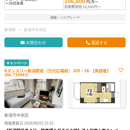
106,800
円/月～
～30日未満
初期費用他 16,500円～
高級・ハイグレード
新潟県
新潟市中央区
お問合わせ
電話する
キャンペーン
Kマンスリー新潟駅前（万代広場前） 209・1K-【角部屋】
(No.716943)
お気
に入
り登
録
新潟市中央区
情報更新日 2026/08/02 15:32