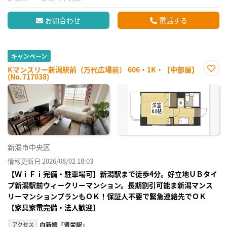
お問合わせ
電話する
キャンペーン
Kマンスリー新潟駅前（万代広場前） 606・1K・【中部屋】
(No.717038)
お気
に入
り登
録
新潟市中央区
情報更新日 2026/08/02 18:03
【ＷｉＦｉ完備・駐車場可】新潟駅まで徒歩4分。好立地ＵＢタイ
プ新潟駅前ウィークリーマンション。長期割引可能ま新潟マンス
リーマンションプランもＯＫ！保証人不要で緊急連絡先でＯＫ
【家具家電完備・法人歓迎】
アクセス
白新線「豊栄駅」