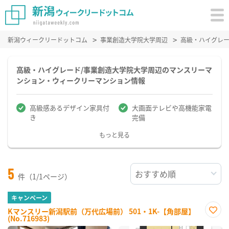
新潟ウィークリードットコム
事業創造大学院大学周辺
高級・ハイグレ
高級・ハイグレード/事業創造大学院大学周辺のマンスリーマ
ンション・ウィークリーマンション情報
高級感あるデザイン家具付
大画面テレビや高機能家電
き
完備
もっと見る
5
件（1/1ページ）
キャンペーン
Kマンスリー新潟駅前（万代広場前） 501・1K-【角部屋】
(No.716983)
お気
に入