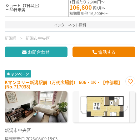
1日当たり 2,900円～
ショート【7日以上】
106,800
円/月～
～30日未満
初期費用他 16,500円～
インターネット無料
新潟県
新潟市中央区
お問合わせ
電話する
キャンペーン
Kマンスリー新潟駅前（万代広場前） 606・1K・【中部屋】
(No.717038)
お気
に入
り登
録
新潟市中央区
情報更新日 2026/08/09 18:03