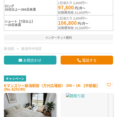
1日当たり 2,600円～
ロング
97,800
円/月～
30日以上～360日未満
初期費用他 22,000円～
1日当たり 2,900円～
ショート【7日以上】
106,800
円/月～
～30日未満
初期費用他 16,500円～
インターネット無料
新潟県
新潟市中央区
お問合わせ
電話する
キャンペーン
Kマンスリー新潟駅前（万代広場前） 306・1K-【中部屋】
(No.829140)
お気
に入
り登
録