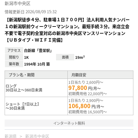
新潟市中央区
情報更新日 2026/08/09 15:32
【新潟駅徒歩４分、駐車場１日７００円】法人利用人気ナンバー
１の新潟駅前ウィークリーマンション。最短手続３分。来店立会
不要で電子契約全室対応の新潟市中央区マンスリーマンション
【ＵＢタイプ・ＷＩＦＩ完備】
アクセス
白新線「豊栄駅」
間取り
1K
面積
19m²
築年数
1994年 10月 築
プラン名・期間
月額目安
1日当たり 2,600円～
ロング
97,800
円/月～
30日以上～360日未満
初期費用他 22,000円～
1日当たり 2,900円～
ショート【7日以上】
106,800
円/月～
～30日未満
初期費用他 16,500円～
インターネット無料
新潟県
新潟市中央区