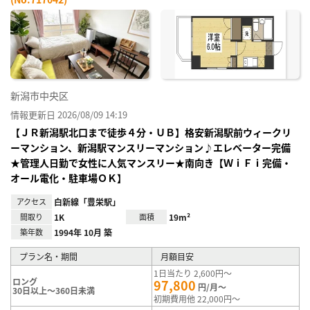
お気
に入
り登
録
新潟市中央区
情報更新日 2026/08/09 14:19
【ＪＲ新潟駅北口まで徒歩４分・ＵＢ】格安新潟駅前ウィークリ
ーマンション、新潟駅マンスリーマンション♪エレベーター完備
★管理人日勤で女性に人気マンスリー★南向き【ＷｉＦｉ完備・
オール電化・駐車場ＯＫ】
アクセス
白新線「豊栄駅」
間取り
1K
面積
19m²
築年数
1994年 10月 築
プラン名・期間
月額目安
1日当たり 2,600円～
ロング
97,800
円/月～
30日以上～360日未満
初期費用他 22,000円～