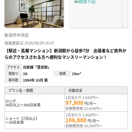
り登
録
新潟市中央区
情報更新日 2026/08/09 16:07
【駅近・高層マンション】新潟駅から徒歩7分 出張者など県外か
らのアクセスされる方へ便利なマンスリーマンション！
アクセス
白新線「豊栄駅」
間取り
1K
面積
19m²
築年数
1994年 10月 築
プラン名・期間
月額目安
1日当たり 2,600円～
ロング
97,800
円/月～
30日以上～360日未満
初期費用他 22,000円～
1日当たり 2,900円～
ショート【7日以上】
106,800
円/月～
～30日未満
初期費用他 16,500円～