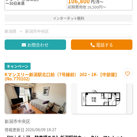
106,800
円/月～
～30日未満
初期費用他 16,500円～
インターネット無料
新潟県
新潟市中央区
お問合わせ
電話する
キャンペーン
Kマンスリー新潟駅北口前（7号線前） 202・1K-【中部屋】
(No.770102)
お気
に入
り登
録
新潟市中央区
情報更新日 2026/08/09 18:27