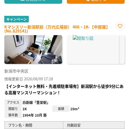
キャンペーン
Kマンスリー新潟駅前（万代広場前） 406・1K-【中部屋】
(No.829141)
お気
に入
り登
録
新潟市中央区
情報更新日 2026/08/09 17:28
【インターネット無料・先着順駐車場有】新潟駅から徒歩9分にあ
る高層マンスリーマンション！
アクセス
白新線「豊栄駅」
間取り
1K
面積
19m²
築年数
1994年 10月 築
プラン名・期間
月額目安