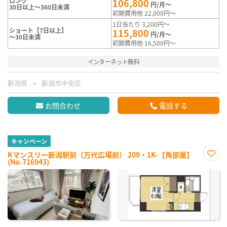
ロング
106,800
円/月～
30日以上～360日未満
初期費用他 22,000円～
1日当たり 3,200円～
ショート【7日以上】
115,800
円/月～
～30日未満
初期費用他 16,500円～
インターネット無料
新潟県
新潟市中央区
お問合わせ
電話する
キャンペーン
Kマンスリー新潟駅前（万代広場前） 209・1K-【角部屋】
(No.716943)
お気
に入
り登
録