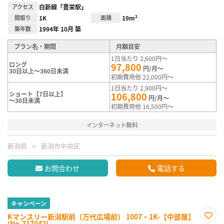
アクセス
白新線「豊栄駅」
間取り
1K
面積
19m²
築年数
1994年 10月 築
プラン名・期間
月額目安
1日当たり 2,600円～
ロング
97,800
円/月～
30日以上～360日未満
初期費用他 22,000円～
1日当たり 2,900円～
ショート【7日以上】
106,800
円/月～
～30日未満
初期費用他 16,500円～
インターネット無料
新潟県
新潟市中央区
お問合わせ
電話する
キャンペーン
Kマンスリー新潟駅前（万代広場前） 1007・1K-【中部屋】
(No.717042)