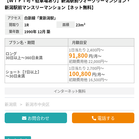
【ＷｉＦｉ可・駐車場あり】新潟駅前ウィークリーマンション・
新潟駅前マンスリーマンション【ネット無料】
アクセス
白新線「東新潟駅」
間取り
1R
面積
23m²
築年数
1990年 12月 築
プラン名・期間
月額目安
1日当たり 2,400円～
ロング
91,800
円/月～
30日以上～360日未満
初期費用他 22,000円～
1日当たり 2,700円～
ショート【7日以上】
100,800
円/月～
～30日未満
初期費用他 16,500円～
インターネット無料
新潟県
新潟市中央区
お問合わせ
電話する