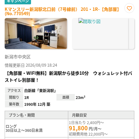
キャンペーン
Kマンスリー新潟駅北口前（7号線前） 201・1R-【角部屋】
(No.770549)
お気
に入
り登
録
新潟市中央区
情報更新日 2026/08/09 18:24
【角部屋・WIFI無料】新潟駅から徒歩10分 ウォシュレット付バ
ストイレ別部屋！
アクセス
白新線「東新潟駅」
間取り
1R
面積
23m²
築年数
1990年 12月 築
プラン名・期間
月額目安
1日当たり 2,400円～
ロング
91,800
円/月～
30日以上～360日未満
初期費用他 22,000円～