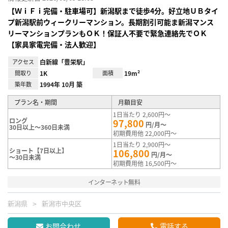
【ＷｉＦｉ完備・駐車場可】新潟駅まで徒歩4分。好立地ＵＢタイ
プ新潟駅前ウィークリーマンション。長期割引可能ま新潟マンス
リーマンションプランもＯＫ！保証人不要で緊急連絡先でＯＫ
【家具家電完備・法人歓迎】
アクセス
白新線「豊栄駅」
間取り
1K
面積
19m²
築年数
1994年 10月 築
プラン名・期間
月額目安
1日当たり 2,600円～
ロング
97,800
円/月～
30日以上～360日未満
初期費用他 22,000円～
1日当たり 2,900円～
ショート【7日以上】
106,800
円/月～
～30日未満
初期費用他 16,500円～
インターネット無料
新潟県
新潟市中央区
お問合わせ
電話する