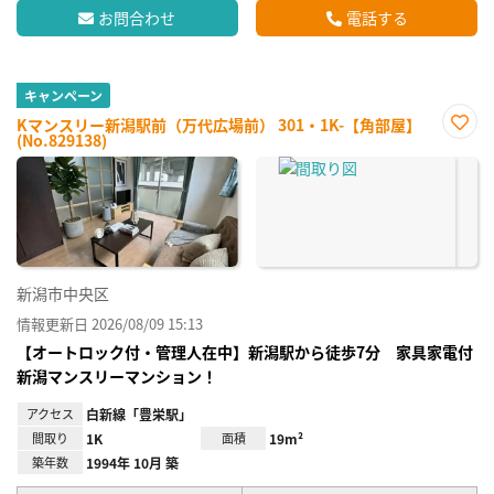
お問合わせ
電話する
キャンペーン
Kマンスリー新潟駅前（万代広場前） 301・1K-【角部屋】
(No.829138)
お気
に入
り登
録
新潟市中央区
情報更新日 2026/08/09 15:13
【オートロック付・管理人在中】新潟駅から徒歩7分 家具家電付
新潟マンスリーマンション！
アクセス
白新線「豊栄駅」
間取り
1K
面積
19m²
築年数
1994年 10月 築