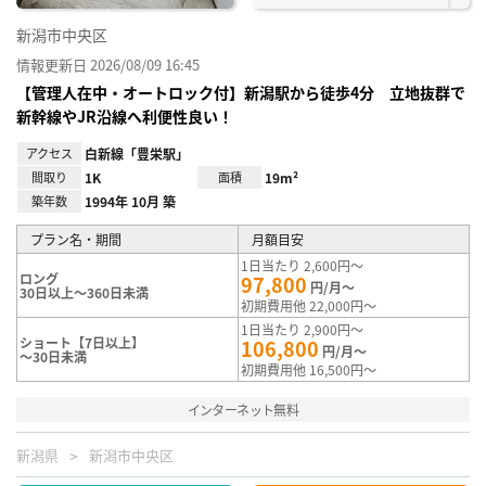
新潟市中央区
情報更新日 2026/08/09 16:45
【管理人在中・オートロック付】新潟駅から徒歩4分 立地抜群で
新幹線やJR沿線へ利便性良い！
アクセス
白新線「豊栄駅」
間取り
1K
面積
19m²
築年数
1994年 10月 築
プラン名・期間
月額目安
1日当たり 2,600円～
ロング
97,800
円/月～
30日以上～360日未満
初期費用他 22,000円～
1日当たり 2,900円～
ショート【7日以上】
106,800
円/月～
～30日未満
初期費用他 16,500円～
インターネット無料
新潟県
新潟市中央区