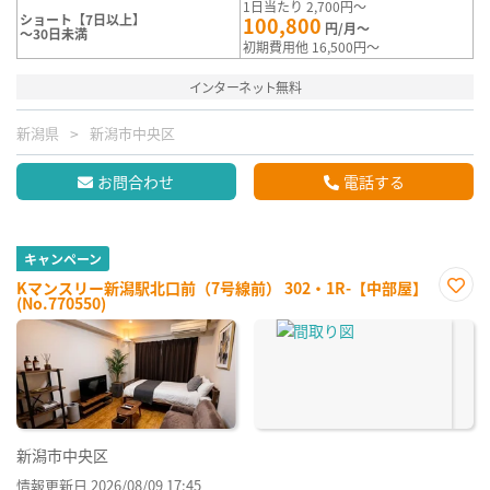
1日当たり 2,700円～
ショート【7日以上】
100,800
円/月～
～30日未満
初期費用他 16,500円～
インターネット無料
新潟県
新潟市中央区
お問合わせ
電話する
キャンペーン
Kマンスリー新潟駅北口前（7号線前） 302・1R-【中部屋】
(No.770550)
お気
に入
り登
録
新潟市中央区
情報更新日 2026/08/09 17:45