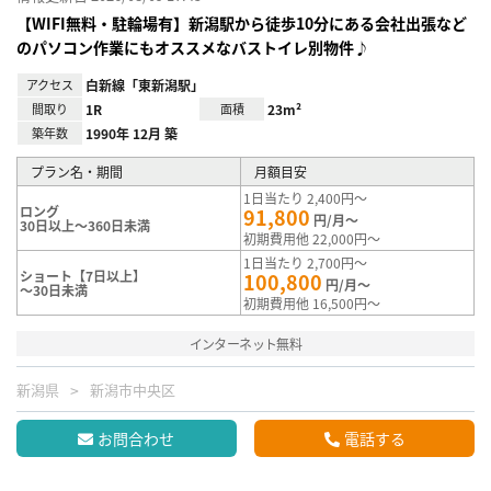
【WIFI無料・駐輪場有】新潟駅から徒歩10分にある会社出張など
のパソコン作業にもオススメなバストイレ別物件♪
アクセス
白新線「東新潟駅」
間取り
1R
面積
23m²
築年数
1990年 12月 築
プラン名・期間
月額目安
1日当たり 2,400円～
ロング
91,800
円/月～
30日以上～360日未満
初期費用他 22,000円～
1日当たり 2,700円～
ショート【7日以上】
100,800
円/月～
～30日未満
初期費用他 16,500円～
インターネット無料
新潟県
新潟市中央区
お問合わせ
電話する