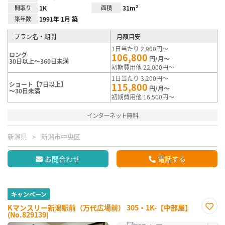
間取り
1K
面積
31m²
築年数
1991年 1月 築
プラン名・期間
月額目安
1日当たり 2,900円～
ロング
106,800
円/月～
30日以上～360日未満
初期費用他 22,000円～
1日当たり 3,200円～
ショート【7日以上】
115,800
円/月～
～30日未満
初期費用他 16,500円～
インターネット無料
新潟県
新潟市中央区
お問合わせ
電話する
キャンペーン
Kマンスリー新潟駅前（万代広場前） 305・1K-【中部屋】
(No.829139)
お気
に入