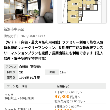
り登
録
新潟市中央区
情報更新日 2026/08/09 13:17
【ＷｉＦｉ完備・最大４名利用可能】ファミリー利用可能な人気
新潟駅前ウィークリーマンション。長期滞在可能な新潟駅マンス
リーマンションプランも完備♪長期出張にも利用できます【法人
歓迎・電子契約全物件可能】
アクセス
白新線「豊栄駅」
間取り
2K
面積
29m²
築年数
1994年 10月 築
プラン名・期間
月額目安
1日当たり 2,600円～
ロング
97,800
円/月～
30日以上～360日未満
初期費用他 22,000円～
1日当たり 2,900円～
ショート【7日以上】