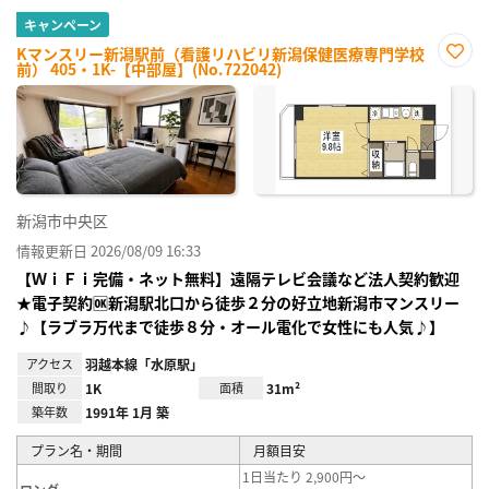
キャンペーン
Kマンスリー新潟駅前（看護リハビリ新潟保健医療専門学校
前） 405・1K-【中部屋】(No.722042)
お気
に入
り登
録
新潟市中央区
情報更新日 2026/08/09 16:33
【ＷｉＦｉ完備・ネット無料】遠隔テレビ会議など法人契約歓迎
★電子契約🆗新潟駅北口から徒歩２分の好立地新潟市マンスリー
♪【ラブラ万代まで徒歩８分・オール電化で女性にも人気♪】
アクセス
羽越本線「水原駅」
間取り
1K
面積
31m²
築年数
1991年 1月 築
プラン名・期間
月額目安
1日当たり 2,900円～