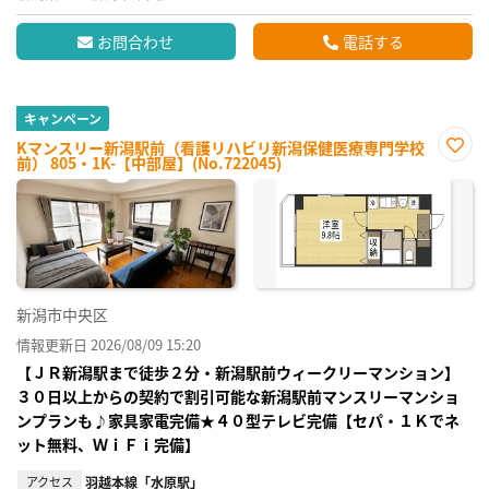
お問合わせ
電話する
キャンペーン
Kマンスリー新潟駅前（看護リハビリ新潟保健医療専門学校
前） 805・1K-【中部屋】(No.722045)
お気
に入
り登
録
新潟市中央区
情報更新日 2026/08/09 15:20
【ＪＲ新潟駅まで徒歩２分・新潟駅前ウィークリーマンション】
３０日以上からの契約で割引可能な新潟駅前マンスリーマンショ
ンプランも♪家具家電完備★４０型テレビ完備【セパ・１Ｋでネ
ット無料、ＷｉＦｉ完備】
アクセス
羽越本線「水原駅」