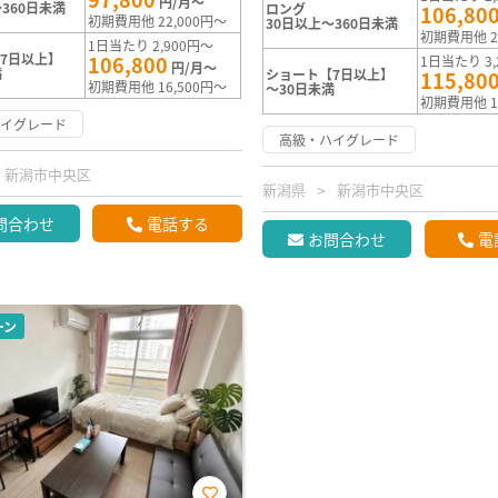
円/月～
360日未満
ロング
106,80
初期費用他 22,000円～
30日以上～360日未満
初期費用他 2
1日当たり 2,900円～
7日以上】
106,800
1日当たり 3,
円/月～
満
ショート【7日以上】
115,80
初期費用他 16,500円～
～30日未満
初期費用他 1
ハイグレード
高級・ハイグレード
新潟市中央区
新潟県
新潟市中央区
問合わせ
電話する
お問合わせ
電
ーン