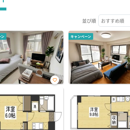
並び順
ーン
キャンペーン
お気
に入
り登
録