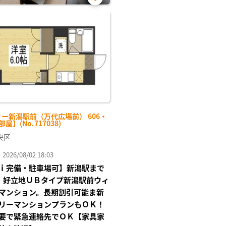
お気
に入
り登
録
ー新潟駅前（万代広場前） 606・
屋】(No.717038)
央区
26/08/02 18:03
ｉ完備・駐車場可】新潟駅まで
。好立地ＵＢタイプ新潟駅前ウィ
マンション。長期割引可能ま新
リーマンションプランもＯＫ！
要で緊急連絡先でＯＫ【家具家