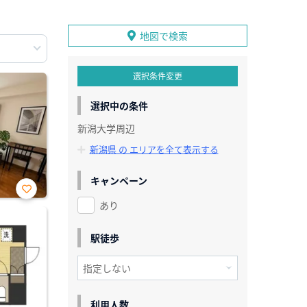
地図で検索
選択条件変更
選択中の条件
新潟大学周辺
新潟県 の エリアを全て表示する
キャンペーン
あり
お気
に入
り登
録
駅徒歩
利用人数