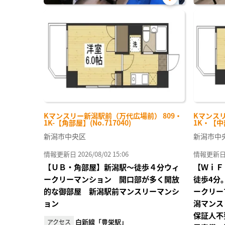
お気
に入
り登
録
Kマンスリー新潟駅前（万代広場前） 809・
Kマンスリ
1K-【角部屋】(No.717040)
1K・【中部
新潟市中央区
新潟市中
情報更新日 2026/08/02 15:06
情報更新日 20
【ＵＢ・角部屋】新潟駅～徒歩４分ウィ
【ＷｉＦ
ークリーマンション 開口部が多く開放
徒歩4分
的な御部屋 新潟駅前マンスリーマンシ
ークリー
ョン
潟マンス
保証人不
白新線「豊栄駅」
アクセス