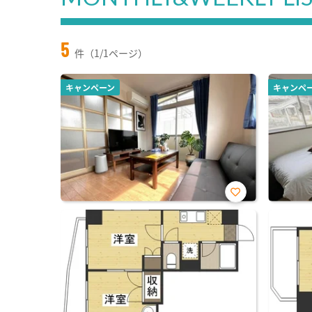
5
件（1/1ページ）
キャンペーン
キャンペ
お気
に入
り登
録