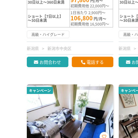
円/月～
30日以上～360日未満
30日以上～
初期費用他 22,000円～
1日当たり 2,900円～
ショート【7日以上】
ショート【
106,800
円/月～
～30日未満
～30日未
初期費用他 16,500円～
高級・ハイグレード
高級・
新潟県
新潟市中央区
新潟県
お問合わせ
電話する
お
キャンペーン
キャンペ