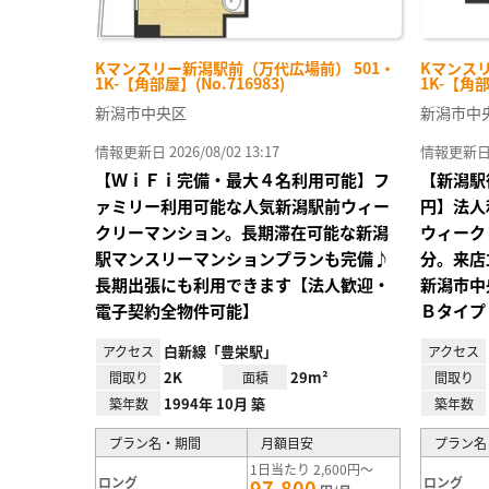
Kマンスリー新潟駅前（万代広場前） 501・
Kマンスリ
1K-【角部屋】(No.716983)
1K-【角部
新潟市中央区
新潟市中
情報更新日 2026/08/02 13:17
情報更新日 20
【ＷｉＦｉ完備・最大４名利用可能】フ
【新潟駅
ァミリー利用可能な人気新潟駅前ウィー
円】法人
クリーマンション。長期滞在可能な新潟
ウィーク
駅マンスリーマンションプランも完備♪
分。来店
長期出張にも利用できます【法人歓迎・
新潟市中
電子契約全物件可能】
Ｂタイプ
白新線「豊栄駅」
アクセス
アクセス
2K
29m²
間取り
面積
間取り
1994年 10月 築
築年数
築年数
プラン名・期間
月額目安
プラン名
1日当たり 2,600円～
ロング
ロング
97,800