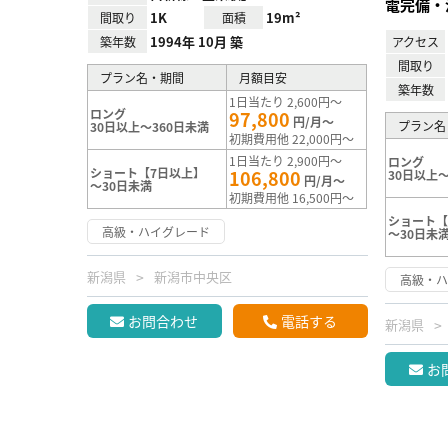
電完備・
1K
19m²
間取り
面積
1994年 10月 築
築年数
アクセス
間取り
プラン名・期間
月額目安
築年数
1日当たり 2,600円～
ロング
97,800
円/月～
プラン名
30日以上～360日未満
初期費用他 22,000円～
1日当たり 2,900円～
ロング
ショート【7日以上】
106,800
30日以上～
円/月～
～30日未満
初期費用他 16,500円～
ショート【
高級・ハイグレード
～30日未
新潟県
新潟市中央区
高級・
お問合わせ
電話する
新潟県
お