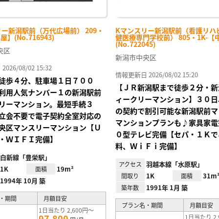
ー新潟駅前（万代広場前） 209・
Kマンスリー新潟駅前（看護リハ
屋】(No.716943)
健医療専門学校前） 805・1K-【
(No.722045)
央区
新潟市中央区
26/08/02 15:32
情報更新日 2026/08/02 15:20
徒歩４分、駐車場１日７００
【ＪＲ新潟駅まで徒歩２分・新
利用人気ナンバー１の新潟駅前
ィークリーマンション】３０日
リーマンション。最短手続３
の契約で割引可能な新潟駅前マ
立会不要で電子契約全室対応の
マンションプランも♪家具家電
央区マンスリーマンション【Ｕ
０型テレビ完備【セパ・１Ｋで
・ＷＩＦＩ完備】
料、ＷｉＦｉ完備】
白新線「豊栄駅」
羽越本線「水原駅」
アクセス
1K
19m²
面積
1K
31m
間取り
面積
1994年 10月 築
1991年 1月 築
築年数
・期間
月額目安
プラン名・期間
月額目安
1日当たり 2,600円～
97,800
1日当たり 2,