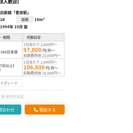
法人歓迎】
白新線「豊栄駅」
1K
19m²
面積
1994年 10月 築
・期間
月額目安
1日当たり 2,600円～
97,800
円/月～
360日未満
初期費用他 22,000円～
1日当たり 2,900円～
7日以上】
106,800
円/月～
満
初期費用他 16,500円～
ハイグレード
新潟市中央区
問合わせ
電話する