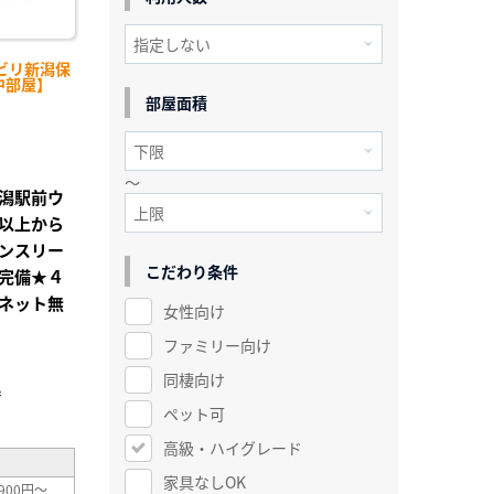
ビリ新潟保
中部屋】
部屋面積
～
潟駅前ウ
以上から
ンスリー
こだわり条件
完備★４
ネット無
女性向け
ファミリー向け
同棲向け
²
ペット可
高級・ハイグレード
家具なしOK
900円～