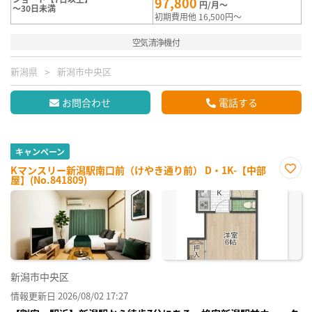
97,800
円/月～
～30日未満
初期費用他 16,500円～
空気清浄機付
新潟県
新潟市中央区
お問合わせ
電話する
キャンペーン
Kマンスリー新潟駅南口前（けやき通り前） D・1K-【中部
屋】(No.841809)
お気
に入
り登
録
新潟市中央区
情報更新日 2026/08/02 17:27