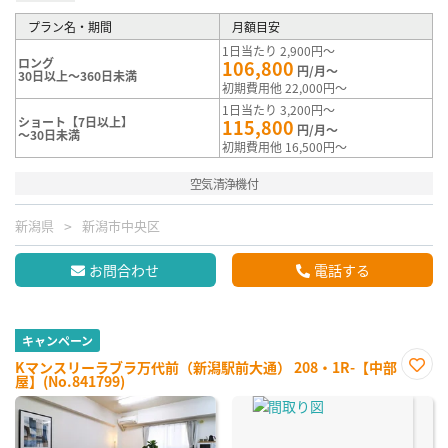
プラン名・期間
月額目安
1日当たり 2,900円～
ロング
106,800
円/月～
30日以上～360日未満
初期費用他 22,000円～
1日当たり 3,200円～
ショート【7日以上】
115,800
円/月～
～30日未満
初期費用他 16,500円～
空気清浄機付
新潟県
新潟市中央区
お問合わせ
電話する
キャンペーン
Kマンスリーラブラ万代前（新潟駅前大通） 208・1R-【中部
屋】(No.841799)
お気
に入
り登
録