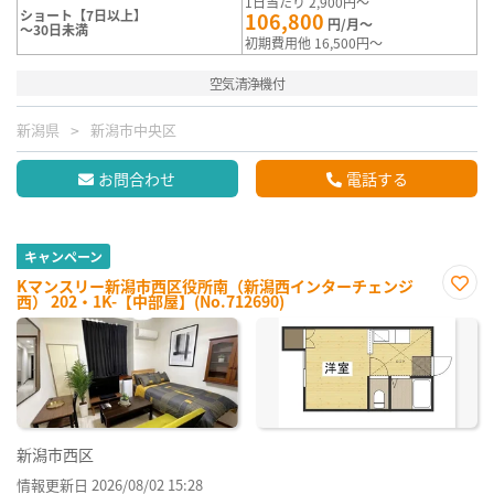
1日当たり 2,900円～
ショート【7日以上】
106,800
円/月～
～30日未満
初期費用他 16,500円～
空気清浄機付
新潟県
新潟市中央区
お問合わせ
電話する
キャンペーン
Kマンスリー新潟市西区役所南（新潟西インターチェンジ
西） 202・1K-【中部屋】(No.712690)
お気
に入
り登
録
新潟市西区
情報更新日 2026/08/02 15:28