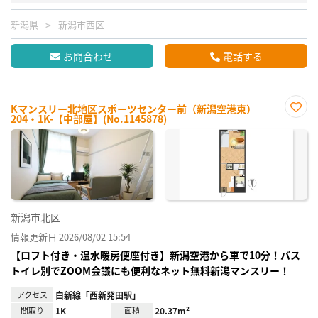
新潟県
新潟市西区
お問合わせ
電話する
Kマンスリー北地区スポーツセンター前（新潟空港東）
204・1K-【中部屋】(No.1145878)
お気
に入
り登
録
新潟市北区
情報更新日 2026/08/02 15:54
【ロフト付き・温水暖房便座付き】新潟空港から車で10分！バス
トイレ別でZOOM会議にも便利なネット無料新潟マンスリー！
アクセス
白新線「西新発田駅」
間取り
1K
面積
20.37m²