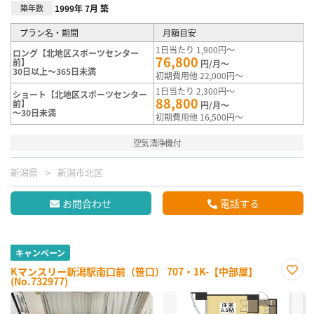
築年数
1999年 7月 築
プラン名・期間
月額目安
1日当たり 1,900円～
ロング【北地区スポーツセンター
76,800
前】
円/月～
30日以上～365日未満
初期費用他 22,000円～
1日当たり 2,300円～
ショート【北地区スポーツセンター
88,800
前】
円/月～
～30日未満
初期費用他 16,500円～
空気清浄機付
新潟県
新潟市北区
お問合わせ
電話する
キャンペーン
Kマンスリー新潟駅南口前（笹口） 707・1K-【中部屋】
(No.732977)
お気
に入
り登