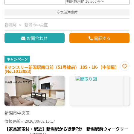
初期費用他 16,500円～
空気清浄機付
新潟県
新潟市中央区
お問合わせ
電話する
キャンペーン
Kマンスリー新潟駅南口前（51号線前） 105・1K-【中部屋】
(No.1013883)
お気
に入
り登
録
新潟市中央区
情報更新日 2026/08/02 13:17
【家具家電付・駅近】新潟駅から徒歩7分 新潟駅前ウィークリー