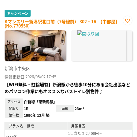
キャンペーン
Kマンスリー新潟駅北口前（7号線前） 302・1R-【中部屋】
(No.770550)
お気
に入
り登
録
新潟市中央区
情報更新日 2026/08/02 17:45
【WIFI無料・駐輪場有】新潟駅から徒歩10分にある会社出張など
のパソコン作業にもオススメなバストイレ別物件♪
アクセス
白新線「東新潟駅」
間取り
1R
面積
23m²
築年数
1990年 12月 築
プラン名・期間
月額目安
1日当たり 2,400円～
ロング