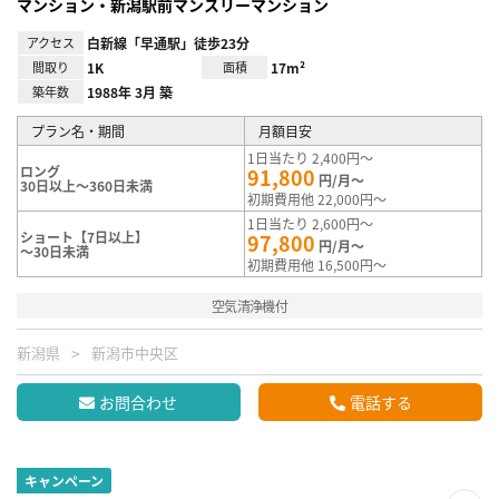
マンション・新潟駅前マンスリーマンション
アクセス
白新線「早通駅」徒歩23分
間取り
1K
面積
17m²
築年数
1988年 3月 築
プラン名・期間
月額目安
1日当たり 2,400円～
ロング
91,800
円/月～
30日以上～360日未満
初期費用他 22,000円～
1日当たり 2,600円～
ショート【7日以上】
97,800
円/月～
～30日未満
初期費用他 16,500円～
空気清浄機付
新潟県
新潟市中央区
お問合わせ
電話する
キャンペーン