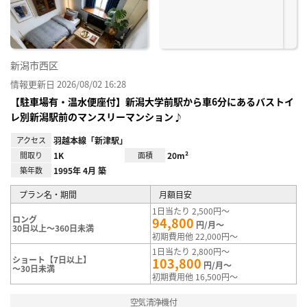
録
新潟市西区
情報更新日 2026/08/02 16:28
【駐車場有・温水便座付】新潟大学前駅から車6分にあるバストイ
レ別新潟駅前のマンスリーマンション♪
アクセス
羽越本線「新津駅」
間取り
1K
面積
20m²
築年数
1995年 4月 築
プラン名・期間
月額目安
1日当たり 2,500円～
ロング
94,800
円/月～
30日以上～360日未満
初期費用他 22,000円～
1日当たり 2,800円～
ショート【7日以上】
103,800
円/月～
～30日未満
初期費用他 16,500円～
空気清浄機付