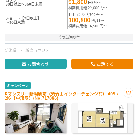
91,800
円/月～
30日以上～360日未満
初期費用他 22,000円～
1日当たり 2,700円～
ショート【7日以上】
100,800
円/月～
～30日未満
初期費用他 16,500円～
空気清浄機付
新潟県
新潟市中央区
お問合わせ
電話する
キャンペーン
Kマンスリー新潟駅南（紫竹山インターチェンジ前） 405・
2K-【中部屋】(No.717086)
お気
に入
り登
録