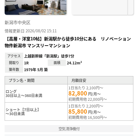
新潟市中央区
情報更新日 2026/08/02 15:11
【高層・洋室10帖】新潟駅から徒歩10分にある リノベーション
物件新潟市 マンスリーマンション
アクセス
上越新幹線「新潟駅」徒歩7分
間取り
1R
面積
24.12m²
築年数
1979年 5月 築
プラン名・期間
月額目安
1日当たり 2,100円～
ロング
82,800
円/月～
30日以上～360日未満
初期費用他 22,000円～
1日当たり 2,200円～
ショート【7日以上】
85,800
円/月～
～30日未満
初期費用他 16,500円～
空気清浄機付