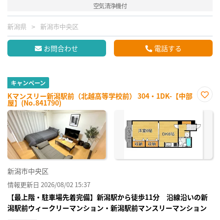
空気清浄機付
新潟県
新潟市中央区
お問合わせ
電話する
キャンペーン
Kマンスリー新潟駅前（北越高等学校前） 304・1DK-【中部
屋】(No.841790)
お気
に入
り登
録
新潟市中央区
情報更新日 2026/08/02 15:37
【最上階・駐車場先着完備】新潟駅から徒歩11分 沿線沿いの新
潟駅前ウィークリーマンション・新潟駅前マンスリーマンション