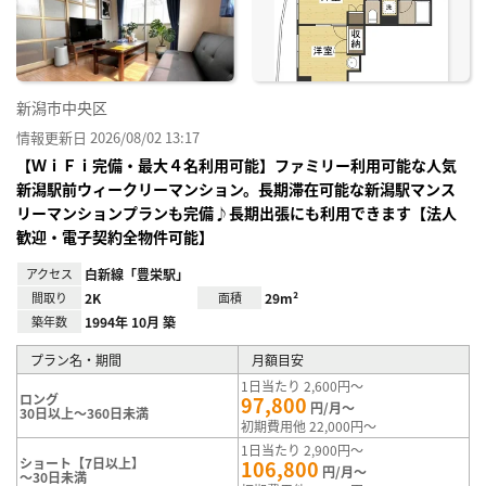
録
新潟市中央区
情報更新日 2026/08/02 13:17
【ＷｉＦｉ完備・最大４名利用可能】ファミリー利用可能な人気
新潟駅前ウィークリーマンション。長期滞在可能な新潟駅マンス
リーマンションプランも完備♪長期出張にも利用できます【法人
歓迎・電子契約全物件可能】
アクセス
白新線「豊栄駅」
間取り
2K
面積
29m²
築年数
1994年 10月 築
プラン名・期間
月額目安
1日当たり 2,600円～
ロング
97,800
円/月～
30日以上～360日未満
初期費用他 22,000円～
1日当たり 2,900円～
ショート【7日以上】
106,800
円/月～
～30日未満