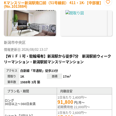
Kマンスリー新潟駅南口前（51号線前） 411・1K-【中部屋】
(No.1013884)
お気
に入
り登
録
新潟市中央区
情報更新日 2026/08/02 13:17
【ＷｉＦｉ可・駐輪場有】新潟駅から徒歩7分 新潟駅前ウィーク
リーマンション・新潟駅前マンスリーマンション
アクセス
白新線「早通駅」徒歩23分
間取り
1K
面積
17m²
築年数
1988年 3月 築
プラン名・期間
月額目安
1日当たり 2,400円～
ロング
91,800
円/月～
30日以上～360日未満
初期費用他 22,000円～
1日当たり 2,600円～
ショート【7日以上】