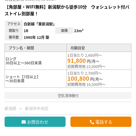
【角部屋・WIFI無料】新潟駅から徒歩10分 ウォシュレット付バ
ストイレ別部屋！
アクセス
白新線「東新潟駅」
間取り
1R
面積
23m²
築年数
1990年 12月 築
プラン名・期間
月額目安
1日当たり 2,400円～
ロング
91,800
円/月～
30日以上～360日未満
初期費用他 22,000円～
1日当たり 2,700円～
ショート【7日以上】
100,800
円/月～
～30日未満
初期費用他 16,500円～
空気清浄機付
新潟県
新潟市中央区
お問合わせ
電話する