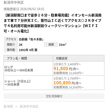
新潟市中央区
情報更新日 2026/08/02 18:01
【新潟駅南口まで徒歩１６分・駐車場完備】イオンモール新潟南
まで車で７分弁天ＩＣ、紫竹山ＩＣ近くでアクセス◎２Ｋタイプ
で４名利用可能🆗新潟駅前ウィークリーマンション【ＷＩＦＩ
可・オール電化】
アクセス
白新線「佐々木駅」
間取り
2K
面積
32m²
築年数
1992年 4月 築
プラン名・期間
月額目安
1日当たり 2,400円～
ロング
91,800
円/月～
30日以上～360日未満
初期費用他 22,000円～
1日当たり 2,700円～
ショート【7日以上】
100,800
円/月～
～30日未満
初期費用他 16,500円～
空気清浄機付
新潟県
新潟市中央区