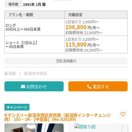
築年数
1991年 1月 築
プラン名・期間
月額目安
1日当たり 2,900円～
ロング
106,800
円/月～
30日以上～360日未満
初期費用他 22,000円～
1日当たり 3,200円～
ショート【7日以上】
115,800
円/月～
～30日未満
初期費用他 16,500円～
空気清浄機付
新潟県
新潟市中央区
お問合わせ
電話する
キャンペーン
Kマンスリー新潟市西区役所南（新潟西インターチェンジ
西） 103・1K-【中部屋】(No.826189)
お気
に入
り登