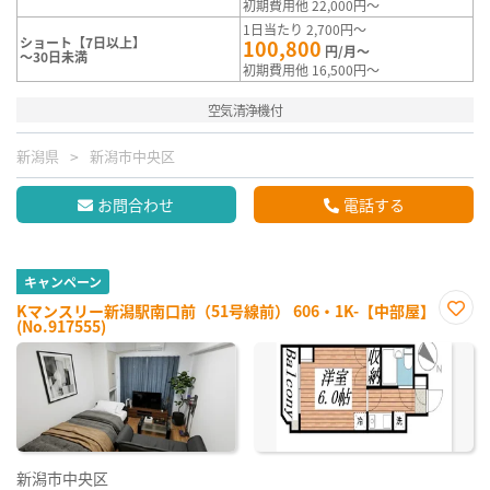
初期費用他 22,000円～
1日当たり 2,700円～
ショート【7日以上】
100,800
円/月～
～30日未満
初期費用他 16,500円～
空気清浄機付
新潟県
新潟市中央区
お問合わせ
電話する
キャンペーン
Kマンスリー新潟駅南口前（51号線前） 606・1K-【中部屋】
(No.917555)
お気
に入
り登
録
新潟市中央区