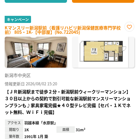
キャンペーン
Kマンスリー新潟駅前（看護リハビリ新潟保健医療専門学校
前） 805・1K-【中部屋】(No.722045)
お気
に入
り登
録
新潟市中央区
情報更新日 2026/08/02 15:20
【ＪＲ新潟駅まで徒歩２分・新潟駅前ウィークリーマンション】
３０日以上からの契約で割引可能な新潟駅前マンスリーマンショ
ンプランも♪家具家電完備★４０型テレビ完備【セパ・１Ｋでネ
ット無料、ＷｉＦｉ完備】
アクセス
羽越本線「水原駅」
間取り
1K
面積
31m²
築年数
1991年 1月 築