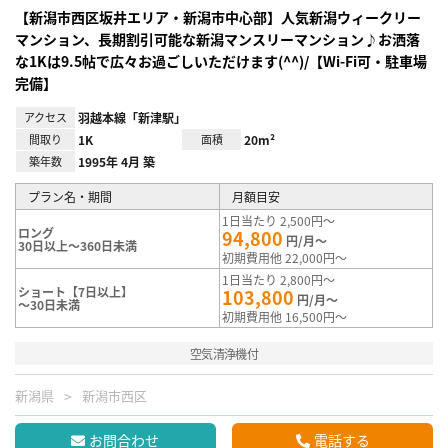
【新潟市西区坂井エリア・新潟市中心部】人気新潟ウィークリー
マンション、長期割引可能な新潟マンスリーマンション♪お洒落
な1Kは9.5帖で広々お過ごしいただけます(^^)/【Wi-Fi可・駐車場
完備】
アクセス
羽越本線「新津駅」
間取り
1K
面積
20m²
築年数
1995年 4月 築
プラン名・期間
月額目安
1日当たり 2,500円～
ロング
94,800
円/月～
30日以上～360日未満
初期費用他 22,000円～
1日当たり 2,800円～
ショート【7日以上】
103,800
円/月～
～30日未満
初期費用他 16,500円～
空気清浄機付
新潟県
新潟市西区
お問合わせ
電話する