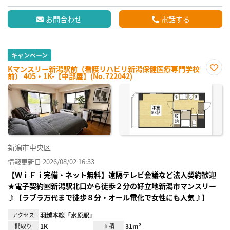
お問合わせ
電話する
キャンペーン
Kマンスリー新潟駅前（看護リハビリ新潟保健医療専門学校
前） 405・1K-【中部屋】(No.722042)
お気
に入
り登
録
新潟市中央区
情報更新日 2026/08/02 16:33
【ＷｉＦｉ完備・ネット無料】遠隔テレビ会議など法人契約歓迎
★電子契約🆗新潟駅北口から徒歩２分の好立地新潟市マンスリー
♪【ラブラ万代まで徒歩８分・オール電化で女性にも人気♪】
アクセス
羽越本線「水原駅」
間取り
1K
面積
31m²