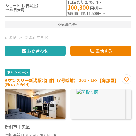
1日当たり 2,700円～
ショート【7日以上】
100,800
円/月～
～30日未満
初期費用他 16,500円～
空気清浄機付
新潟県
新潟市中央区
お問合わせ
電話する
キャンペーン
Kマンスリー新潟駅北口前（7号線前） 201・1R-【角部屋】
(No.770549)
お気
に入
り登
録
新潟市中央区
情報更新日 2026/08/02 18:24