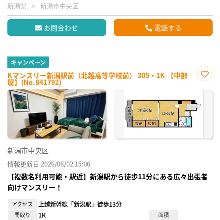
新潟県
新潟市中央区
お問合わせ
電話する
キャンペーン
Kマンスリー新潟駅前（北越高等学校前） 305・1K-【中部
屋】(No.841792)
お気
に入
り登
録
新潟市中央区
情報更新日 2026/08/02 15:06
【複数名利用可能・駅近】新潟駅から徒歩11分にある広々出張者
向けマンスリー！
アクセス
上越新幹線「新潟駅」徒歩13分
間取り
1K
面積