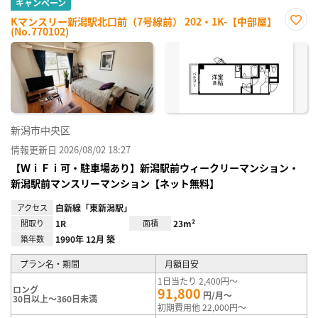
キャンペーン
Kマンスリー新潟駅北口前（7号線前） 202・1K-【中部屋】
(No.770102)
お気
に入
り登
録
新潟市中央区
情報更新日 2026/08/02 18:27
【ＷｉＦｉ可・駐車場あり】新潟駅前ウィークリーマンション・
新潟駅前マンスリーマンション【ネット無料】
アクセス
白新線「東新潟駅」
間取り
1R
面積
23m²
築年数
1990年 12月 築
プラン名・期間
月額目安
1日当たり 2,400円～
ロング
91,800
円/月～
30日以上～360日未満
初期費用他 22,000円～