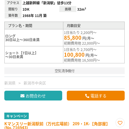
アクセス
上越新幹線「新潟駅」徒歩13分
間取り
1DK
面積
32m²
築年数
1988年 11月 築
プラン名・期間
月額目安
1日当たり 2,200円～
ロング
85,800
円/月～
30日以上～360日未満
初期費用他 22,000円～
1日当たり 2,700円～
ショート【7日以上】
100,800
円/月～
～30日未満
初期費用他 16,500円～
空気清浄機付
新潟県
新潟市中央区
お問合わせ
電話する
キャンペーン
Kマンスリー新潟駅前（万代広場前） 209・1K-【角部屋】
(No.716943)