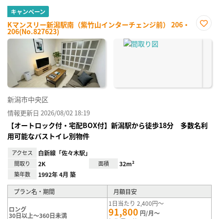
キャンペーン
Kマンスリー新潟駅南（紫竹山インターチェンジ前） 206・
206(No.827623)
お気
に入
り登
録
新潟市中央区
情報更新日 2026/08/02 18:19
【オートロック付・宅配BOX付】新潟駅から徒歩18分 多数名利
用可能なバストイレ別物件
アクセス
白新線「佐々木駅」
間取り
2K
面積
32m²
築年数
1992年 4月 築
プラン名・期間
月額目安
1日当たり 2,400円～
ロング
91,800
円/月～
30日以上～360日未満