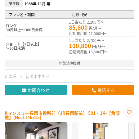
築年数
1988年 11月 築
プラン名・期間
月額目安
1日当たり 2,200円～
ロング
85,800
円/月～
30日以上～360日未満
初期費用他 22,000円～
1日当たり 2,700円～
ショート【7日以上】
100,800
円/月～
～30日未満
初期費用他 16,500円～
空気清浄機付
新潟県
新潟市中央区
お問合わせ
電話する
Kマンスリー長岡市役所前（JR長岡駅前） 501・1K-【角部
屋】(No.1146315)
お気
に入
り登
録