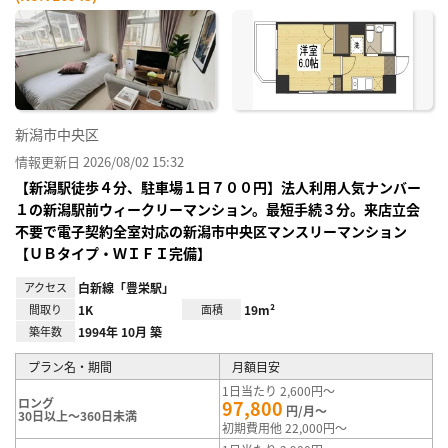
お気
に入
り登
録
新潟市中央区
情報更新日 2026/08/02 15:32
【新潟駅徒歩４分、駐車場１日７００円】法人利用人気ナンバー
１の新潟駅前ウィークリーマンション。最短手続３分。来店立会
不要で電子契約全室対応の新潟市中央区マンスリーマンション
【ＵＢタイプ・ＷＩＦＩ完備】
アクセス
白新線「豊栄駅」
間取り
1K
面積
19m²
築年数
1994年 10月 築
プラン名・期間
月額目安
1日当たり 2,600円～
ロング
97,800
円/月～
30日以上～360日未満
初期費用他 22,000円～