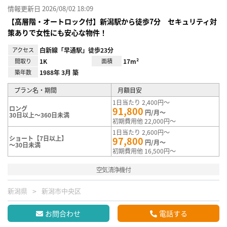
情報更新日 2026/08/02 18:09
【高層階・オートロック付】新潟駅から徒歩7分 セキュリティ対
策ありで女性にも安心な物件！
アクセス
白新線「早通駅」徒歩23分
間取り
1K
面積
17m²
築年数
1988年 3月 築
プラン名・期間
月額目安
1日当たり 2,400円～
ロング
91,800
円/月～
30日以上～360日未満
初期費用他 22,000円～
1日当たり 2,600円～
ショート【7日以上】
97,800
円/月～
～30日未満
初期費用他 16,500円～
空気清浄機付
新潟県
新潟市中央区
お問合わせ
電話する