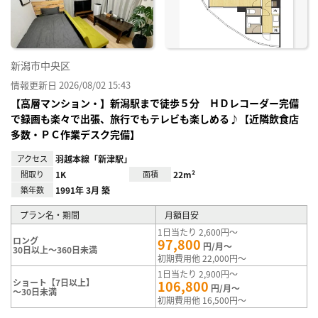
録
新潟市中央区
情報更新日 2026/08/02 15:43
【高層マンション・】新潟駅まで徒歩５分 ＨＤレコーダー完備
で録画も楽々で出張、旅行でもテレビも楽しめる♪【近隣飲食店
多数・ＰＣ作業デスク完備】
アクセス
羽越本線「新津駅」
間取り
1K
面積
22m²
築年数
1991年 3月 築
プラン名・期間
月額目安
1日当たり 2,600円～
ロング
97,800
円/月～
30日以上～360日未満
初期費用他 22,000円～
1日当たり 2,900円～
ショート【7日以上】
106,800
円/月～
～30日未満
初期費用他 16,500円～