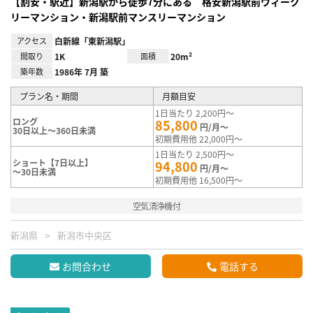
【割安・駅近】新潟駅から徒歩7分にある 格安新潟駅前ウィーク
リーマンション・新潟駅前マンスリーマンション
アクセス
白新線「東新潟駅」
間取り
1K
面積
20m²
築年数
1986年 7月 築
プラン名・期間
月額目安
1日当たり 2,200円～
ロング
85,800
円/月～
30日以上～360日未満
初期費用他 22,000円～
1日当たり 2,500円～
ショート【7日以上】
94,800
円/月～
～30日未満
初期費用他 16,500円～
空気清浄機付
新潟県
新潟市中央区
お問合わせ
電話する