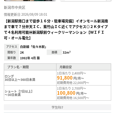
新潟市中央区
情報更新日 2026/08/09 18:01
【新潟駅南口まで徒歩１６分・駐車場完備】イオンモール新潟南
まで車で７分弁天ＩＣ、紫竹山ＩＣ近くでアクセス◎２Ｋタイプ
で４名利用可能🆗新潟駅前ウィークリーマンション【ＷＩＦＩ
可・オール電化】
アクセス
白新線「佐々木駅」
間取り
2K
面積
32m²
築年数
1992年 4月 築
プラン名・期間
月額目安
1日当たり 2,400円～
ロング
91,800
円/月～
30日以上～360日未満
初期費用他 22,000円～
1日当たり 2,700円～
ショート【7日以上】
100,800
円/月～
～30日未満
初期費用他 16,500円～
学生向け