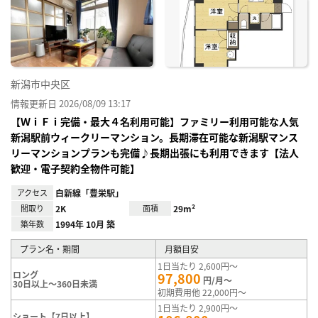
り登
録
新潟市中央区
情報更新日 2026/08/09 13:17
【ＷｉＦｉ完備・最大４名利用可能】ファミリー利用可能な人気
新潟駅前ウィークリーマンション。長期滞在可能な新潟駅マンス
リーマンションプランも完備♪長期出張にも利用できます【法人
歓迎・電子契約全物件可能】
アクセス
白新線「豊栄駅」
間取り
2K
面積
29m²
築年数
1994年 10月 築
プラン名・期間
月額目安
1日当たり 2,600円～
ロング
97,800
円/月～
30日以上～360日未満
初期費用他 22,000円～
1日当たり 2,900円～
ショート【7日以上】