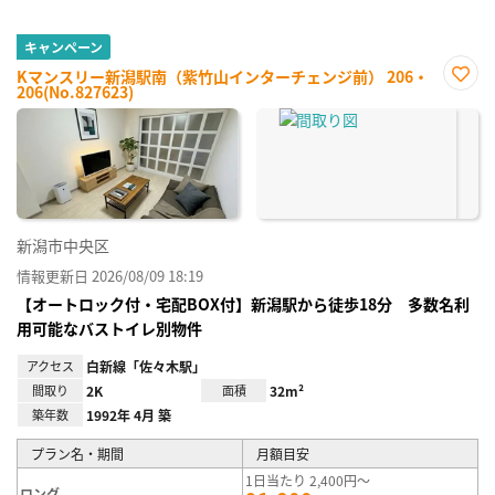
キャンペーン
Kマンスリー新潟駅南（紫竹山インターチェンジ前） 206・
206(No.827623)
お気
に入
り登
録
新潟市中央区
情報更新日 2026/08/09 18:19
【オートロック付・宅配BOX付】新潟駅から徒歩18分 多数名利
用可能なバストイレ別物件
アクセス
白新線「佐々木駅」
間取り
2K
面積
32m²
築年数
1992年 4月 築
プラン名・期間
月額目安
1日当たり 2,400円～
ロング