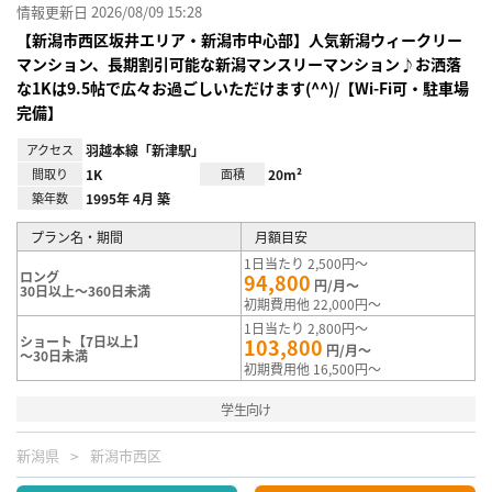
情報更新日 2026/08/09 15:28
【新潟市西区坂井エリア・新潟市中心部】人気新潟ウィークリー
マンション、長期割引可能な新潟マンスリーマンション♪お洒落
な1Kは9.5帖で広々お過ごしいただけます(^^)/【Wi-Fi可・駐車場
完備】
アクセス
羽越本線「新津駅」
間取り
1K
面積
20m²
築年数
1995年 4月 築
プラン名・期間
月額目安
1日当たり 2,500円～
ロング
94,800
円/月～
30日以上～360日未満
初期費用他 22,000円～
1日当たり 2,800円～
ショート【7日以上】
103,800
円/月～
～30日未満
初期費用他 16,500円～
学生向け
新潟県
新潟市西区