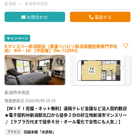
新潟県
新潟市中央区
お問合わせ
電話する
キャンペーン
Kマンスリー新潟駅前（看護リハビリ新潟保健医療専門学校
前） 405・1K-【中部屋】(No.722042)
お気
に入
り登
録
新潟市中央区
情報更新日 2026/08/09 16:33
【ＷｉＦｉ完備・ネット無料】遠隔テレビ会議など法人契約歓迎
★電子契約🆗新潟駅北口から徒歩２分の好立地新潟市マンスリー
♪【ラブラ万代まで徒歩８分・オール電化で女性にも人気♪】
アクセス
羽越本線「水原駅」