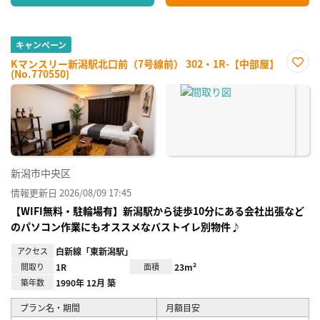
キャンペーン
Kマンスリー新潟駅北口前（7号線前） 302・1R-【中部屋】
(No.770550)
お気
に入
り登
録
新潟市中央区
情報更新日 2026/08/09 17:45
【WIFI無料・駐輪場有】新潟駅から徒歩10分にある会社出張など
のパソコン作業にもオススメなバストイレ別物件♪
アクセス
白新線「東新潟駅」
間取り
1R
面積
23m²
築年数
1990年 12月 築
プラン名・期間
月額目安