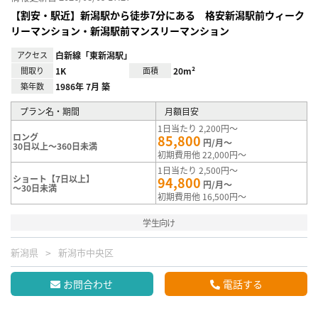
【割安・駅近】新潟駅から徒歩7分にある 格安新潟駅前ウィーク
リーマンション・新潟駅前マンスリーマンション
アクセス
白新線「東新潟駅」
間取り
1K
面積
20m²
築年数
1986年 7月 築
プラン名・期間
月額目安
1日当たり 2,200円～
ロング
85,800
円/月～
30日以上～360日未満
初期費用他 22,000円～
1日当たり 2,500円～
ショート【7日以上】
94,800
円/月～
～30日未満
初期費用他 16,500円～
学生向け
新潟県
新潟市中央区
お問合わせ
電話する