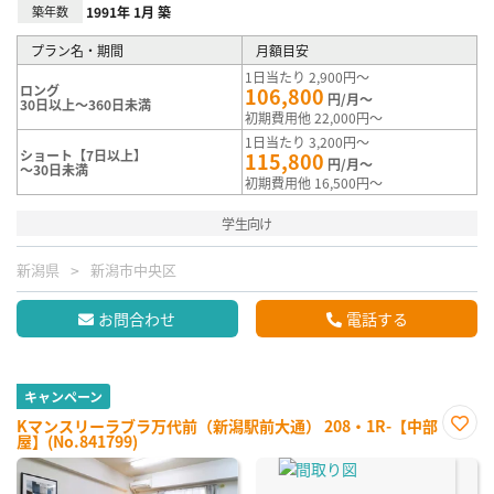
築年数
1991年 1月 築
プラン名・期間
月額目安
1日当たり 2,900円～
ロング
106,800
円/月～
30日以上～360日未満
初期費用他 22,000円～
1日当たり 3,200円～
ショート【7日以上】
115,800
円/月～
～30日未満
初期費用他 16,500円～
学生向け
新潟県
新潟市中央区
お問合わせ
電話する
キャンペーン
Kマンスリーラブラ万代前（新潟駅前大通） 208・1R-【中部
屋】(No.841799)
お気
に入
り登