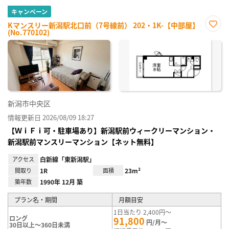
キャンペーン
Kマンスリー新潟駅北口前（7号線前） 202・1K-【中部屋】
(No.770102)
お気
に入
り登
録
新潟市中央区
情報更新日 2026/08/09 18:27
【ＷｉＦｉ可・駐車場あり】新潟駅前ウィークリーマンション・
新潟駅前マンスリーマンション【ネット無料】
アクセス
白新線「東新潟駅」
間取り
1R
面積
23m²
築年数
1990年 12月 築
プラン名・期間
月額目安
1日当たり 2,400円～
ロング
91,800
円/月～
30日以上～360日未満