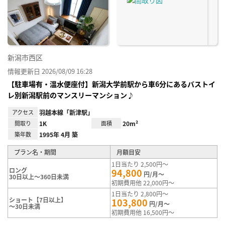
り登
録
新潟市西区
情報更新日 2026/08/09 16:28
【駐車場有・温水便座付】新潟大学前駅から車6分にあるバストイ
レ別新潟駅前のマンスリーマンション♪
アクセス
羽越本線「新津駅」
間取り
1K
面積
20m²
築年数
1995年 4月 築
プラン名・期間
月額目安
1日当たり 2,500円～
ロング
94,800
円/月～
30日以上～360日未満
初期費用他 22,000円～
1日当たり 2,800円～
ショート【7日以上】
103,800
円/月～
～30日未満
初期費用他 16,500円～