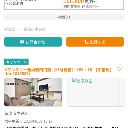
106,800
円/月～
～30日未満
初期費用他 16,500円～
学生向け
新潟県
新潟市中央区
お問合わせ
電話する
キャンペーン
Kマンスリー新潟駅南口前（51号線前） 105・1K-【中部屋】
(No.1013883)
お気
に入
り登
録
新潟市中央区
情報更新日 2026/08/09 13:17