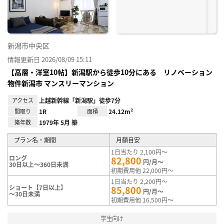
録
新潟市中央区
情報更新日 2026/08/09 15:11
【高層・洋室10帖】新潟駅から徒歩10分にある リノベーション
物件新潟市 マンスリーマンション
アクセス
上越新幹線「新潟駅」徒歩7分
間取り
1R
面積
24.12m²
築年数
1979年 5月 築
プラン名・期間
月額目安
1日当たり 2,100円～
ロング
82,800
円/月～
30日以上～360日未満
初期費用他 22,000円～
1日当たり 2,200円～
ショート【7日以上】
85,800
円/月～
～30日未満
初期費用他 16,500円～
学生向け