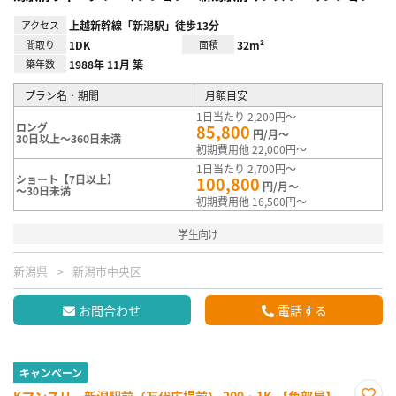
アクセス
上越新幹線「新潟駅」徒歩13分
間取り
1DK
面積
32m²
築年数
1988年 11月 築
プラン名・期間
月額目安
1日当たり 2,200円～
ロング
85,800
円/月～
30日以上～360日未満
初期費用他 22,000円～
1日当たり 2,700円～
ショート【7日以上】
100,800
円/月～
～30日未満
初期費用他 16,500円～
学生向け
新潟県
新潟市中央区
お問合わせ
電話する
キャンペーン
Kマンスリー新潟駅前（万代広場前） 209・1K-【角部屋】