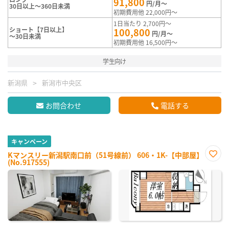
91,800
円/月～
30日以上～360日未満
初期費用他 22,000円～
1日当たり 2,700円～
ショート【7日以上】
100,800
円/月～
～30日未満
初期費用他 16,500円～
学生向け
新潟県
新潟市中央区
お問合わせ
電話する
キャンペーン
Kマンスリー新潟駅南口前（51号線前） 606・1K-【中部屋】
(No.917555)
お気
に入
り登
録