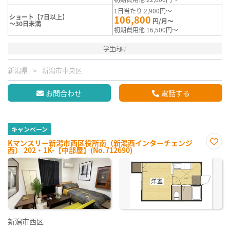
1日当たり 2,900円～
ショート【7日以上】
106,800
円/月～
～30日未満
初期費用他 16,500円～
学生向け
新潟県
新潟市中央区
お問合わせ
電話する
キャンペーン
Kマンスリー新潟市西区役所南（新潟西インターチェンジ
西） 202・1K-【中部屋】(No.712690)
お気
に入
り登
録
新潟市西区