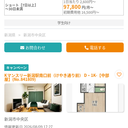
1日当たり 2,600円～
ショート【7日以上】
97,800
円/月～
～30日未満
初期費用他 16,500円～
学生向け
新潟県
新潟市中央区
お問合わせ
電話する
キャンペーン
Kマンスリー新潟駅南口前（けやき通り前） D・1K-【中部
屋】(No.841809)
お気
に入
り登
録
新潟市中央区
情報更新日 2026/08/09 17:27