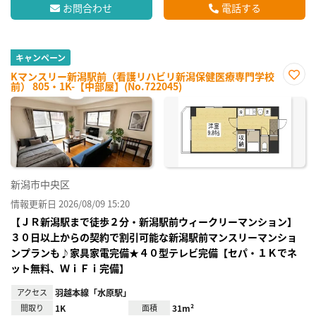
お問合わせ
電話する
キャンペーン
Kマンスリー新潟駅前（看護リハビリ新潟保健医療専門学校
前） 805・1K-【中部屋】(No.722045)
お気
に入
り登
録
新潟市中央区
情報更新日 2026/08/09 15:20
【ＪＲ新潟駅まで徒歩２分・新潟駅前ウィークリーマンション】
３０日以上からの契約で割引可能な新潟駅前マンスリーマンショ
ンプランも♪家具家電完備★４０型テレビ完備【セパ・１Ｋでネ
ット無料、ＷｉＦｉ完備】
アクセス
羽越本線「水原駅」
間取り
1K
面積
31m²