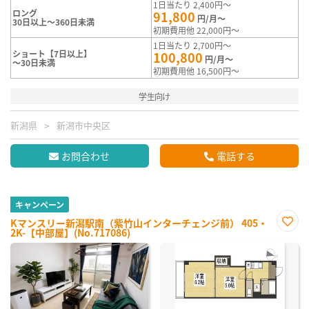
1日当たり 2,400円～
ロング
91,800
円/月～
30日以上～360日未満
初期費用他 22,000円～
1日当たり 2,700円～
ショート【7日以上】
100,800
円/月～
～30日未満
初期費用他 16,500円～
学生向け
新潟県
新潟市中央区
お問合わせ
電話する
キャンペーン
Kマンスリー新潟駅南（紫竹山インターチェンジ前） 405・
2K-【中部屋】(No.717086)
お気
に入
り登
録