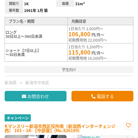
間取り
1K
面積
31m²
築年数
1991年 1月 築
プラン名・期間
月額目安
1日当たり 2,900円～
ロング
106,800
円/月～
30日以上～360日未満
初期費用他 22,000円～
1日当たり 3,200円～
ショート【7日以上】
115,800
円/月～
～30日未満
初期費用他 16,500円～
学生向け
新潟県
新潟市中央区
お問合わせ
電話する
キャンペーン
Kマンスリー新潟市西区役所南（新潟西インターチェンジ
西） 103・1K-【中部屋】(No.826189)
お気
に入