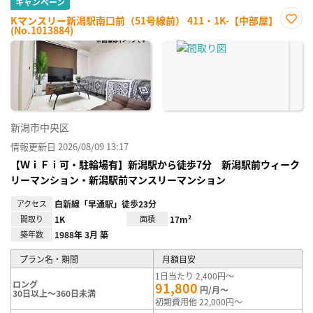
キャンペーン
Kマンスリー新潟駅南口前（51号線前） 411・1K-【中部屋】
(No.1013884)
お気
に入
り登
録
新潟市中央区
情報更新日 2026/08/09 13:17
【ＷｉＦｉ可・駐輪場有】新潟駅から徒歩7分 新潟駅前ウィーク
リーマンション・新潟駅前マンスリーマンション
アクセス
白新線「早通駅」徒歩23分
間取り
1K
面積
17m²
築年数
1988年 3月 築
プラン名・期間
月額目安
1日当たり 2,400円～
ロング
91,800
円/月～
30日以上～360日未満
初期費用他 22,000円～