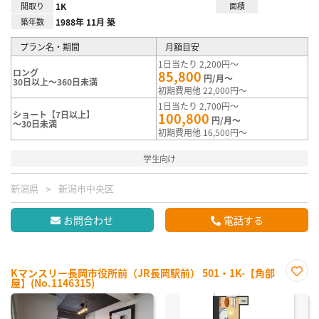
間取り
1K
面積
築年数
1988年 11月 築
プラン名・期間
月額目安
1日当たり 2,200円～
ロング
85,800
円/月～
30日以上～360日未満
初期費用他 22,000円～
1日当たり 2,700円～
ショート【7日以上】
100,800
円/月～
～30日未満
初期費用他 16,500円～
学生向け
新潟県
新潟市中央区
お問合わせ
電話する
Kマンスリー長岡市役所前（JR長岡駅前） 501・1K-【角部
屋】(No.1146315)
お気
に入
り登
録