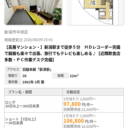
り登
録
新潟市中央区
情報更新日 2026/08/09 15:43
【高層マンション・】新潟駅まで徒歩５分 ＨＤレコーダー完備
で録画も楽々で出張、旅行でもテレビも楽しめる♪【近隣飲食店
多数・ＰＣ作業デスク完備】
アクセス
羽越本線「新津駅」
間取り
1K
面積
22m²
築年数
1991年 3月 築
プラン名・期間
月額目安
1日当たり 2,600円～
ロング
97,800
円/月～
30日以上～360日未満
初期費用他 22,000円～
1日当たり 2,900円～
ショート【7日以上】
106,800
円/月～
～30日未満
初期費用他 16,500円～