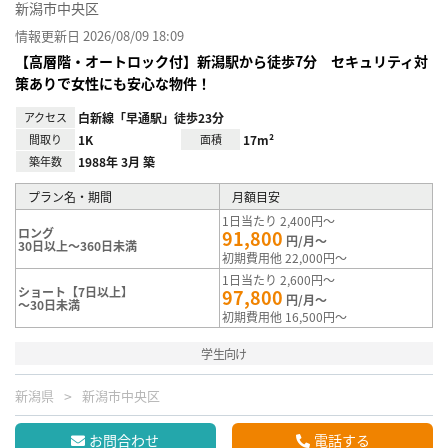
新潟市中央区
情報更新日 2026/08/09 18:09
【高層階・オートロック付】新潟駅から徒歩7分 セキュリティ対
策ありで女性にも安心な物件！
アクセス
白新線「早通駅」徒歩23分
間取り
1K
面積
17m²
築年数
1988年 3月 築
プラン名・期間
月額目安
1日当たり 2,400円～
ロング
91,800
円/月～
30日以上～360日未満
初期費用他 22,000円～
1日当たり 2,600円～
ショート【7日以上】
97,800
円/月～
～30日未満
初期費用他 16,500円～
学生向け
新潟県
新潟市中央区
お問合わせ
電話する