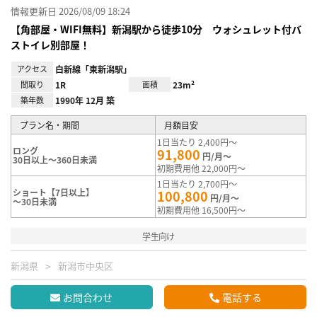
情報更新日 2026/08/09 18:24
【角部屋・WIFI無料】新潟駅から徒歩10分 ウォシュレット付バ
ストイレ別部屋！
アクセス
白新線「東新潟駅」
間取り
1R
面積
23m²
築年数
1990年 12月 築
プラン名・期間
月額目安
1日当たり 2,400円～
ロング
91,800
円/月～
30日以上～360日未満
初期費用他 22,000円～
1日当たり 2,700円～
ショート【7日以上】
100,800
円/月～
～30日未満
初期費用他 16,500円～
学生向け
新潟県
新潟市中央区
お問合わせ
電話する