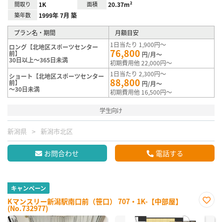
間取り
1K
面積
20.37m²
築年数
1999年 7月 築
プラン名・期間
月額目安
1日当たり 1,900円～
ロング【北地区スポーツセンター
76,800
前】
円/月～
30日以上～365日未満
初期費用他 22,000円～
1日当たり 2,300円～
ショート【北地区スポーツセンター
88,800
前】
円/月～
～30日未満
初期費用他 16,500円～
学生向け
新潟県
新潟市北区
お問合わせ
電話する
キャンペーン
Kマンスリー新潟駅南口前（笹口） 707・1K-【中部屋】
(No.732977)
お気
に入