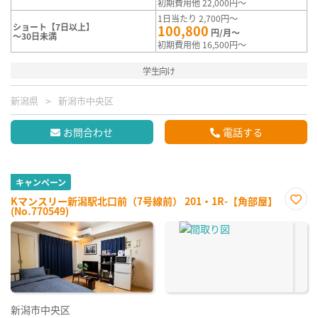
初期費用他 22,000円～
1日当たり 2,700円～
ショート【7日以上】
100,800
円/月～
～30日未満
初期費用他 16,500円～
学生向け
新潟県
新潟市中央区
お問合わせ
電話する
キャンペーン
Kマンスリー新潟駅北口前（7号線前） 201・1R-【角部屋】
(No.770549)
お気
に入
り登
録
新潟市中央区