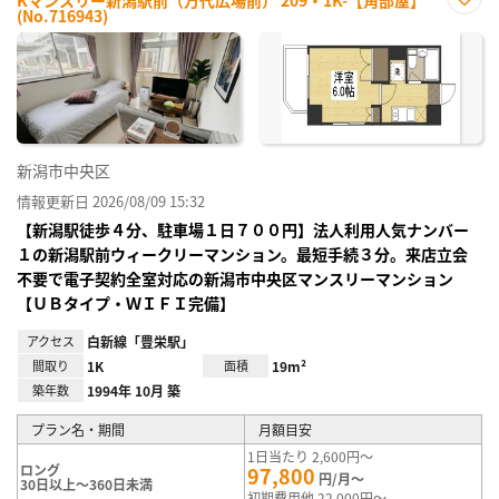
(No.716943)
お気
に入
り登
録
新潟市中央区
情報更新日 2026/08/09 15:32
【新潟駅徒歩４分、駐車場１日７００円】法人利用人気ナンバー
１の新潟駅前ウィークリーマンション。最短手続３分。来店立会
不要で電子契約全室対応の新潟市中央区マンスリーマンション
【ＵＢタイプ・ＷＩＦＩ完備】
アクセス
白新線「豊栄駅」
間取り
1K
面積
19m²
築年数
1994年 10月 築
プラン名・期間
月額目安
1日当たり 2,600円～
ロング
97,800
円/月～
30日以上～360日未満
初期費用他 22,000円～