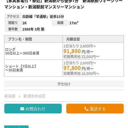
【家具家電付・駅近】新潟駅から徒歩7分 新潟駅前ウィークリー
マンション・新潟駅前マンスリーマンション
アクセス
白新線「早通駅」徒歩23分
間取り
1K
面積
17m²
築年数
1988年 3月 築
プラン名・期間
月額目安
1日当たり 2,400円～
ロング
91,800
円/月～
30日以上～360日未満
初期費用他 22,000円～
1日当たり 2,600円～
ショート【7日以上】
97,800
円/月～
～30日未満
初期費用他 16,500円～
学生向け
新潟県
新潟市中央区
お問合わせ
電話する