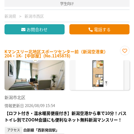
学生向け
新潟県
新潟市西区
お問合わせ
電話する
Kマンスリー北地区スポーツセンター前（新潟空港東）
204・1K-【中部屋】(No.1145878)
お気
に入
り登
録
新潟市北区
情報更新日 2026/08/09 15:54
【ロフト付き・温水暖房便座付き】新潟空港から車で10分！バス
トイレ別でZOOM会議にも便利なネット無料新潟マンスリー！
アクセス
白新線「西新発田駅」