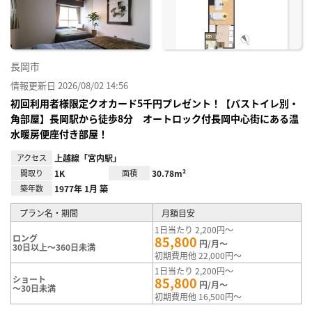
録
長岡市
情報更新日 2026/08/02 14:56
初回利用者様限定クオカード5千円プレゼント！【バストイレ別・
角部屋】長岡駅から徒歩8分 オートロック付長岡中心街にある温
水暖房便座付き部屋！
アクセス
上越線「宮内駅」
間取り
1K
面積
30.78m²
築年数
1977年 1月 築
プラン名・期間
月額目安
1日当たり 2,200円～
ロング
85,800
円/月～
30日以上～360日未満
初期費用他 22,000円～
1日当たり 2,200円～
ショート
85,800
円/月～
～30日未満
初期費用他 16,500円～