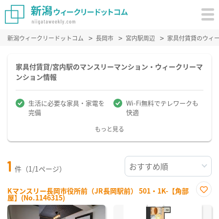
新潟ウィークリードットコム
長岡市
宮内駅周辺
家具付賃貸のウィ
家具付賃貸/宮内駅のマンスリーマンション・ウィークリーマ
ンション情報
生活に必要な家具・家電を
Wi-Fi無料でテレワークも
完備
快適
もっと見る
1
件（1/1ページ）
Kマンスリー長岡市役所前（JR長岡駅前） 501・1K-【角部
屋】(No.1146315)
お気
に入
り登