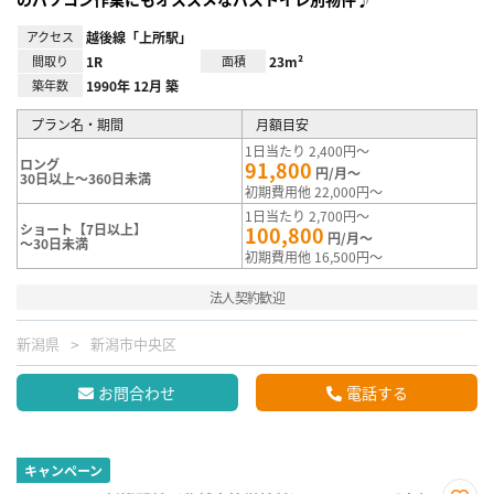
アクセス
越後線「上所駅」
間取り
1R
面積
23m²
築年数
1990年 12月 築
プラン名・期間
月額目安
1日当たり 2,400円～
ロング
91,800
円/月～
30日以上～360日未満
初期費用他 22,000円～
1日当たり 2,700円～
ショート【7日以上】
100,800
円/月～
～30日未満
初期費用他 16,500円～
法人契約歓迎
新潟県
新潟市中央区
お問合わせ
電話する
キャンペーン