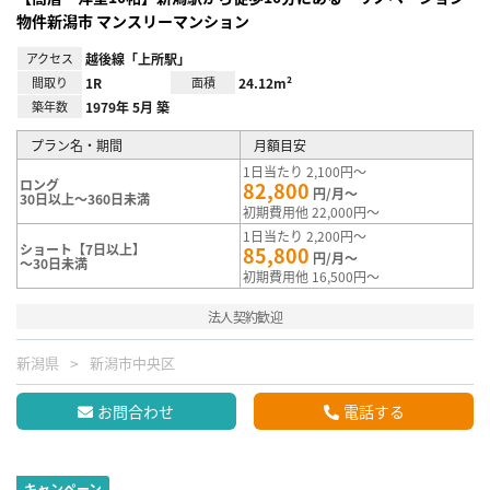
物件新潟市 マンスリーマンション
アクセス
越後線「上所駅」
間取り
1R
面積
24.12m²
築年数
1979年 5月 築
プラン名・期間
月額目安
1日当たり 2,100円～
ロング
82,800
円/月～
30日以上～360日未満
初期費用他 22,000円～
1日当たり 2,200円～
ショート【7日以上】
85,800
円/月～
～30日未満
初期費用他 16,500円～
法人契約歓迎
新潟県
新潟市中央区
お問合わせ
電話する
キャンペーン