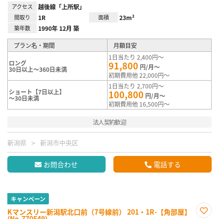
アクセス
越後線「上所駅」
間取り
1R
面積
23m²
築年数
1990年 12月 築
プラン名・期間
月額目安
1日当たり 2,400円～
ロング
91,800
円/月～
30日以上～360日未満
初期費用他 22,000円～
1日当たり 2,700円～
ショート【7日以上】
100,800
円/月～
～30日未満
初期費用他 16,500円～
法人契約歓迎
新潟県
新潟市中央区
お問合わせ
電話する
キャンペーン
Kマンスリー新潟駅北口前（7号線前） 201・1R-【角部屋】
(No.770549)