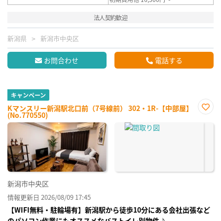
法人契約歓迎
新潟県
新潟市中央区
お問合わせ
電話する
キャンペーン
Kマンスリー新潟駅北口前（7号線前） 302・1R-【中部屋】
(No.770550)
お気
に入
り登
録
新潟市中央区
情報更新日 2026/08/09 17:45
【WIFI無料・駐輪場有】新潟駅から徒歩10分にある会社出張など
のパソコン作業にもオススメなバストイレ別物件♪