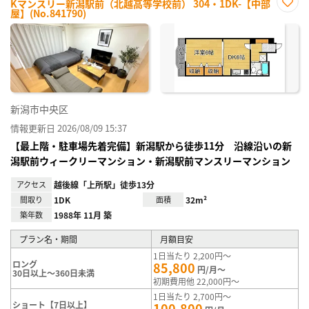
Kマンスリー新潟駅前（北越高等学校前） 304・1DK-【中部
屋】(No.841790)
お気
に入
り登
録
新潟市中央区
情報更新日 2026/08/09 15:37
【最上階・駐車場先着完備】新潟駅から徒歩11分 沿線沿いの新
潟駅前ウィークリーマンション・新潟駅前マンスリーマンション
アクセス
越後線「上所駅」徒歩13分
間取り
1DK
面積
32m²
築年数
1988年 11月 築
プラン名・期間
月額目安
1日当たり 2,200円～
ロング
85,800
円/月～
30日以上～360日未満
初期費用他 22,000円～
1日当たり 2,700円～
ショート【7日以上】
100,800