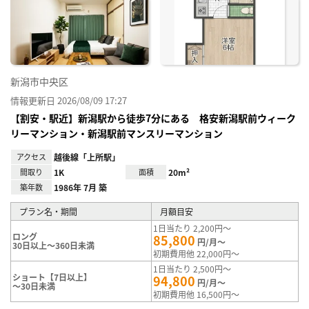
り登
録
新潟市中央区
情報更新日 2026/08/09 17:27
【割安・駅近】新潟駅から徒歩7分にある 格安新潟駅前ウィーク
リーマンション・新潟駅前マンスリーマンション
アクセス
越後線「上所駅」
間取り
1K
面積
20m²
築年数
1986年 7月 築
プラン名・期間
月額目安
1日当たり 2,200円～
ロング
85,800
円/月～
30日以上～360日未満
初期費用他 22,000円～
1日当たり 2,500円～
ショート【7日以上】
94,800
円/月～
～30日未満
初期費用他 16,500円～