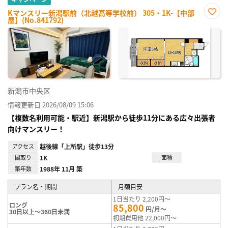
Kマンスリー新潟駅前（北越高等学校前） 305・1K-【中部
屋】(No.841792)
お気
に入
り登
録
新潟市中央区
情報更新日 2026/08/09 15:06
【複数名利用可能・駅近】新潟駅から徒歩11分にある広々出張者
向けマンスリー！
アクセス
越後線「上所駅」徒歩13分
間取り
1K
面積
築年数
1988年 11月 築
プラン名・期間
月額目安
1日当たり 2,200円～
ロング
85,800
円/月～
30日以上～360日未満
初期費用他 22,000円～