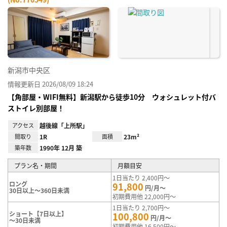
お気
に入
り登
録
新潟市中央区
情報更新日 2026/08/09 18:24
【角部屋・WIFI無料】新潟駅から徒歩10分 ウォシュレット付バ
ストイレ別部屋！
アクセス
越後線「上所駅」
間取り
1R
面積
23m²
築年数
1990年 12月 築
プラン名・期間
月額目安
1日当たり 2,400円～
ロング
91,800
円/月～
30日以上～360日未満
初期費用他 22,000円～
1日当たり 2,700円～
ショート【7日以上】
100,800
円/月～
～30日未満
初期費用他 16,500円～