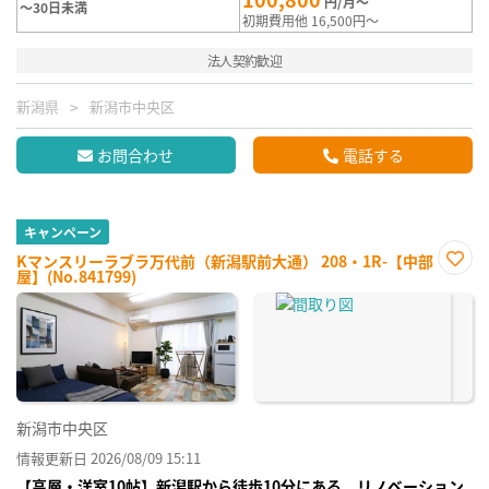
円/月～
～30日未満
初期費用他 16,500円～
法人契約歓迎
新潟県
新潟市中央区
お問合わせ
電話する
キャンペーン
Kマンスリーラブラ万代前（新潟駅前大通） 208・1R-【中部
屋】(No.841799)
お気
に入
り登
録
新潟市中央区
情報更新日 2026/08/09 15:11
【高層・洋室10帖】新潟駅から徒歩10分にある リノベーション