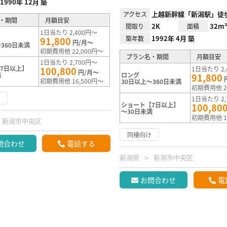
1990年 12月 築
上越新幹線「新潟駅」徒歩
アクセス
・期間
月額目安
2K
32m
間取り
面積
1日当たり 2,400円～
1992年 4月 築
築年数
91,800
円/月～
360日未満
初期費用他 22,000円～
プラン名・期間
月額目安
1日当たり 2,700円～
7日以上】
100,800
1日当たり 2,
円/月～
満
ロング
91,800
初期費用他 16,500円～
30日以上～360日未満
初期費用他 2
け
1日当たり 2,
ショート【7日以上】
100,80
～30日未満
初期費用他 1
新潟市中央区
同棲向け
問合わせ
電話する
新潟県
新潟市中央区
お問合わせ
電