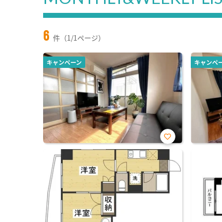
6
件（1/1ページ）
キャンペーン
キャンペ
お気
に入
り登
録