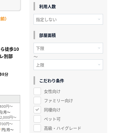
利用人数
線前）
)
部屋面積
ら徒歩10
レ別部
～
歩8分
こだわり条件
²
女性向け
ファミリー向け
400円～
同棲向け
円/月～
2,000円～
ペット可
700円～
高級・ハイグレード
0
円/月～