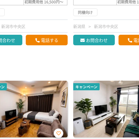
初期費用他 16,500円～
初期費用他 1
け
同棲向け
新潟市中央区
新潟県
新潟市中央区
問合わせ
電話する
お問合わせ
電
ーン
キャンペーン