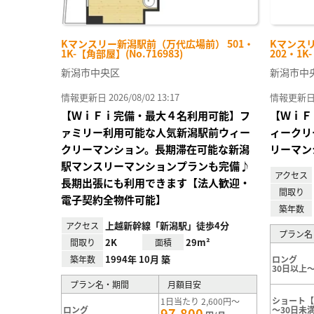
Kマンスリー新潟駅前（万代広場前） 501・
Kマンス
1K-【角部屋】(No.716983)
202・1K
新潟市中央区
新潟市中
情報更新日 2026/08/02 13:17
情報更新日 20
【ＷｉＦｉ完備・最大４名利用可能】フ
【ＷｉＦ
ァミリー利用可能な人気新潟駅前ウィー
ィークリ
クリーマンション。長期滞在可能な新潟
リーマン
駅マンスリーマンションプランも完備♪
アクセス
長期出張にも利用できます【法人歓迎・
間取り
電子契約全物件可能】
築年数
上越新幹線「新潟駅」徒歩4分
アクセス
プラン名
2K
29m²
間取り
面積
1994年 10月 築
築年数
ロング
30日以上～
プラン名・期間
月額目安
ショート【
1日当たり 2,600円～
ロング
～30日未
97,800