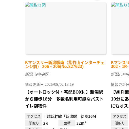
お気
に入
り登
録
Kマンスリー新潟駅南（紫竹山インターチェ
Kマンス
ンジ前） 206・206(No.827623)
302・1R
新潟市中央区
新潟市中
情報更新日 2026/08/02 18:19
情報更新日 20
【オートロック付・宅配BOX付】新潟駅
【WIF
から徒歩18分 多数名利用可能なバスト
10分に
イレ別物件
にもオス
上越新幹線「新潟駅」徒歩16分
アクセス
アクセス
2K
32m²
間取り
面積
間取り