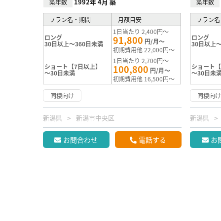
1992年 4月 築
築年数
築年数
プラン名・期間
月額目安
プラン名
1日当たり 2,400円～
ロング
ロング
91,800
円/月～
30日以上～360日未満
30日以上～
初期費用他 22,000円～
1日当たり 2,700円～
ショート【7日以上】
ショート【
100,800
円/月～
～30日未満
～30日未
初期費用他 16,500円～
同棲向け
同棲向
新潟県
新潟市中央区
新潟県
お問合わせ
電話する
お