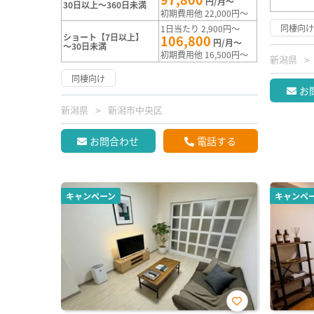
円/月～
30日以上～360日未満
初期費用他 22,000円～
同棲向
1日当たり 2,900円～
ショート【7日以上】
106,800
円/月～
～30日未満
初期費用他 16,500円～
新潟県
同棲向け
お
新潟県
新潟市中央区
お問合わせ
電話する
キャンペーン
キャンペ