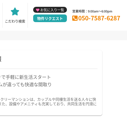
お気に入り一覧
営業時間：9:00am～6:00pm
050-7587-6287
物件リクエスト
こだわり検索
報
きで手軽に新生活スタート
ムが違っても快適な間取り
ークリーマンションは、カップルや同棲生活を送る人々に快
また、設備やアメニティも充実しており、共同生活を円滑に