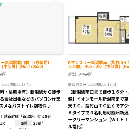
お気
に入
り登
録
リー新潟駅北口前（7号線前）
Kマンスリー新潟駅南（紫竹山イ
-【中部屋】(No.770550)
ンジ前） 405・2K-【中部屋】(No.
央区
新潟市中央区
26/08/02 17:45
情報更新日 2026/08/02 18:01
I無料・駐輪場有】新潟駅から徒歩
【新潟駅南口まで徒歩１６分・
ある会社出張などのパソコン作業
備】イオンモール新潟南まで車
スメなバストイレ別物件♪
天ＩＣ、紫竹山ＩＣ近くでアク
Ｋタイプで４名利用可能🆗新
上越新幹線「新潟駅」徒歩8分
ークリーマンション【ＷＩＦＩ
1R
23m²
面積
ル電化】