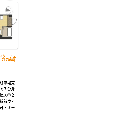
お気
に入
り登
録
ンターチェ
717086)
駐車場完
で７分弁
セス◎２
潟駅前ウィ
可・オー