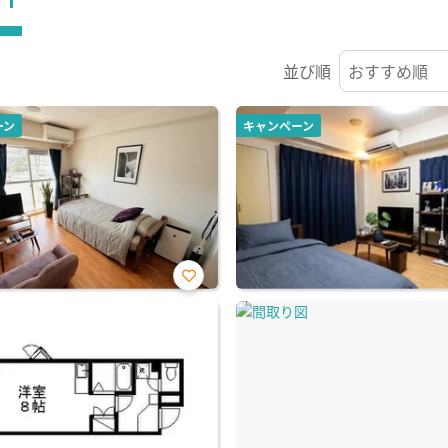
並び順
ーン
キャンペーン
お気
に入
り登
録