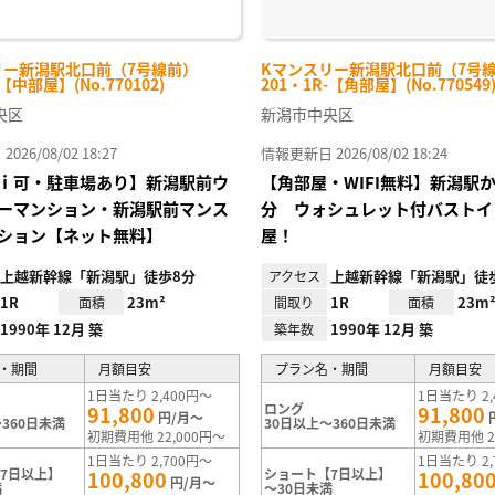
リー新潟駅北口前（7号線前）
Kマンスリー新潟駅北口前（7号
-【中部屋】(No.770102)
201・1R-【角部屋】(No.770549
央区
新潟市中央区
26/08/02 18:27
情報更新日 2026/08/02 18:24
ｉ可・駐車場あり】新潟駅前ウ
【角部屋・WIFI無料】新潟駅か
ーマンション・新潟駅前マンス
分 ウォシュレット付バストイ
ション【ネット無料】
屋！
上越新幹線「新潟駅」徒歩8分
上越新幹線「新潟駅」徒
アクセス
1R
23m²
1R
23m
面積
間取り
面積
1990年 12月 築
1990年 12月 築
築年数
・期間
月額目安
プラン名・期間
月額目安
1日当たり 2,400円～
1日当たり 2,
ロング
91,800
91,800
円/月～
360日未満
30日以上～360日未満
初期費用他 22,000円～
初期費用他 2
1日当たり 2,700円～
1日当たり 2,
7日以上】
ショート【7日以上】
100,800
100,80
円/月～
満
～30日未満