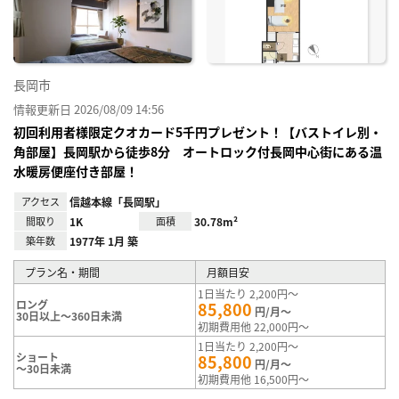
録
長岡市
情報更新日 2026/08/09 14:56
初回利用者様限定クオカード5千円プレゼント！【バストイレ別・
角部屋】長岡駅から徒歩8分 オートロック付長岡中心街にある温
水暖房便座付き部屋！
アクセス
信越本線「長岡駅」
間取り
1K
面積
30.78m²
築年数
1977年 1月 築
プラン名・期間
月額目安
1日当たり 2,200円～
ロング
85,800
円/月～
30日以上～360日未満
初期費用他 22,000円～
1日当たり 2,200円～
ショート
85,800
円/月～
～30日未満
初期費用他 16,500円～