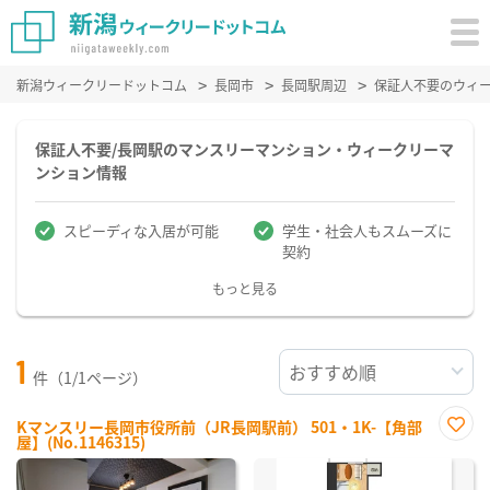
新潟ウィークリードットコム
長岡市
長岡駅周辺
保証人不要のウィ
保証人不要/長岡駅のマンスリーマンション・ウィークリーマ
ンション情報
スピーディな入居が可能
学生・社会人もスムーズに
契約
もっと見る
1
件（1/1ページ）
Kマンスリー長岡市役所前（JR長岡駅前） 501・1K-【角部
屋】(No.1146315)
お気
に入
り登