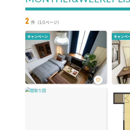
2
件（1/1ページ）
キャンペーン
キャンペ
お気
に入
り登
録