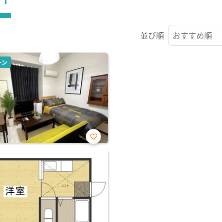
並び順
ーン
お気
に入
り登
録