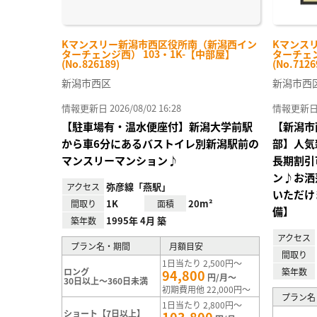
Kマンスリー新潟市西区役所南（新潟西イン
Kマンス
ターチェンジ西） 103・1K-【中部屋】
ターチェン
(No.826189)
(No.7126
新潟市西区
新潟市西
情報更新日 2026/08/02 16:28
情報更新日 20
【駐車場有・温水便座付】新潟大学前駅
【新潟市
から車6分にあるバストイレ別新潟駅前の
部】人気
マンスリーマンション♪
長期割引
ン♪お洒
弥彦線「燕駅」
アクセス
いただけま
1K
20m²
間取り
面積
備】
1995年 4月 築
築年数
アクセス
プラン名・期間
月額目安
間取り
1日当たり 2,500円～
ロング
築年数
94,800
円/月～
30日以上～360日未満
初期費用他 22,000円～
プラン名
1日当たり 2,800円～
ショート【7日以上】