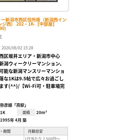
リー新潟市西区役所南（新潟西イン
ジ西） 202・1K-【中部屋】
90)
区
26/08/02 15:28
西区坂井エリア・新潟市中心
新潟ウィークリーマンション、
可能な新潟マンスリーマンショ
落な1Kは9.5帖で広々お過ごし
す(^^)/【Wi-Fi可・駐車場完
弥彦線「燕駅」
1K
20m²
面積
1995年 4月 築
・期間
月額目安
1日当たり 2,500円～