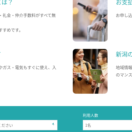
とは？
お支
・礼金・仲介手数料がすべて無
お申し
すすめです。
て
新潟
やガス・電気もすぐに使え、入
地域情
のマン
利用人数