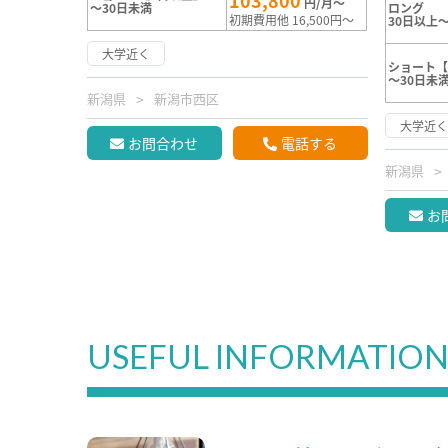
103,800
円/月～
～30日未満
ロング
初期費用他 16,500円～
30日以上～
大学近く
ショート【
～30日未
新潟県
新潟市西区
大学近
お問合わせ
電話する
新潟県
お
USEFUL INFORMATIO