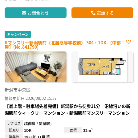
お問合わせ
電話する
キャンペーン
Kマンスリー新潟駅前（北越高等学校前） 304・1DK-【中部
屋】(No.841790)
お気
に入
り登
録
新潟市中央区
情報更新日 2026/08/02 15:37
【最上階・駐車場先着完備】新潟駅から徒歩11分 沿線沿いの新
潟駅前ウィークリーマンション・新潟駅前マンスリーマンション
アクセス
越後線「関屋駅」
間取り
1DK
面積
32m²
築年数
1988年 11月 築