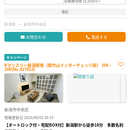
初期費用他 16,500円～
駅近
新潟県
新潟市中央区
お問合わせ
電話する
キャンペーン
Kマンスリー新潟駅南（紫竹山インターチェンジ前） 206・
206(No.827623)
お気
に入
り登
録
新潟市中央区
情報更新日 2026/08/02 18:19
【オートロック付・宅配BOX付】新潟駅から徒歩18分 多数名利