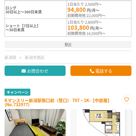
1日当たり 2,500円～
ロング
94,800
円/月～
30日以上～360日未満
初期費用他 22,000円～
1日当たり 2,800円～
ショート【7日以上】
103,800
円/月～
～30日未満
初期費用他 16,500円～
駅近
新潟県
新潟市西区
お問合わせ
電話する
キャンペーン
Kマンスリー新潟駅南口前（笹口） 707・1K-【中部屋】
(No.732977)
お気
に入
り登
録