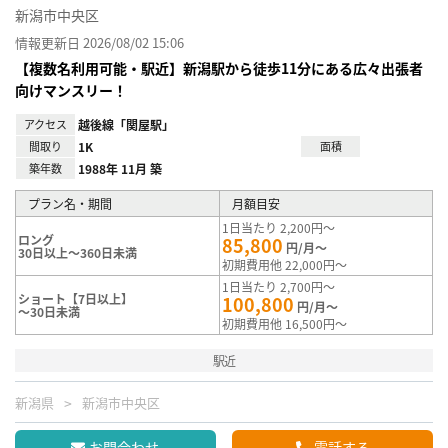
新潟市中央区
情報更新日 2026/08/02 15:06
【複数名利用可能・駅近】新潟駅から徒歩11分にある広々出張者
向けマンスリー！
アクセス
越後線「関屋駅」
間取り
1K
面積
築年数
1988年 11月 築
プラン名・期間
月額目安
1日当たり 2,200円～
ロング
85,800
円/月～
30日以上～360日未満
初期費用他 22,000円～
1日当たり 2,700円～
ショート【7日以上】
100,800
円/月～
～30日未満
初期費用他 16,500円～
駅近
新潟県
新潟市中央区
お問合わせ
電話する