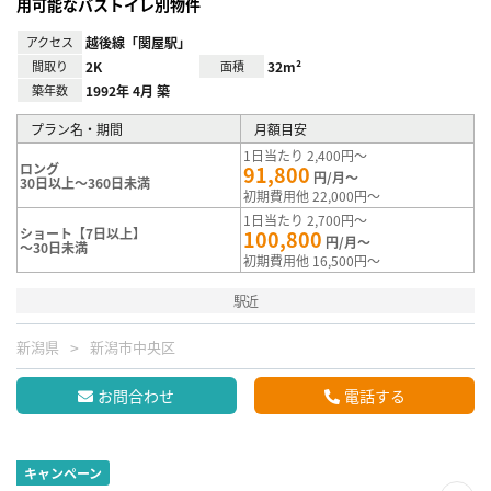
用可能なバストイレ別物件
アクセス
越後線「関屋駅」
間取り
2K
面積
32m²
築年数
1992年 4月 築
プラン名・期間
月額目安
1日当たり 2,400円～
ロング
91,800
円/月～
30日以上～360日未満
初期費用他 22,000円～
1日当たり 2,700円～
ショート【7日以上】
100,800
円/月～
～30日未満
初期費用他 16,500円～
駅近
新潟県
新潟市中央区
お問合わせ
電話する
キャンペーン