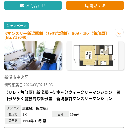
お問合わせ
電話する
キャンペーン
Kマンスリー新潟駅前（万代広場前） 809・1K-【角部屋】
(No.717040)
お気
に入
り登
録
新潟市中央区
情報更新日 2026/08/02 15:06
【ＵＢ・角部屋】新潟駅～徒歩４分ウィークリーマンション 開
口部が多く開放的な御部屋 新潟駅前マンスリーマンション
アクセス
越後線「関屋駅」
間取り
1K
面積
19m²
築年数
1994年 10月 築