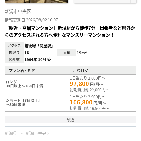
新潟市中央区
情報更新日 2026/08/02 16:07
【駅近・高層マンション】新潟駅から徒歩7分 出張者など県外か
らのアクセスされる方へ便利なマンスリーマンション！
アクセス
越後線「関屋駅」
間取り
1K
面積
19m²
築年数
1994年 10月 築
プラン名・期間
月額目安
1日当たり 2,600円～
ロング
97,800
円/月～
30日以上～360日未満
初期費用他 22,000円～
1日当たり 2,900円～
ショート【7日以上】
106,800
円/月～
～30日未満
初期費用他 16,500円～
駅近
新潟県
新潟市中央区