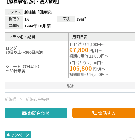
【家具家電完備・法人歓迎】
アクセス
越後線「関屋駅」
間取り
1K
面積
19m²
築年数
1994年 10月 築
プラン名・期間
月額目安
1日当たり 2,600円～
ロング
97,800
円/月～
30日以上～360日未満
初期費用他 22,000円～
1日当たり 2,900円～
ショート【7日以上】
106,800
円/月～
～30日未満
初期費用他 16,500円～
駅近
新潟県
新潟市中央区
お問合わせ
電話する
キャンペーン