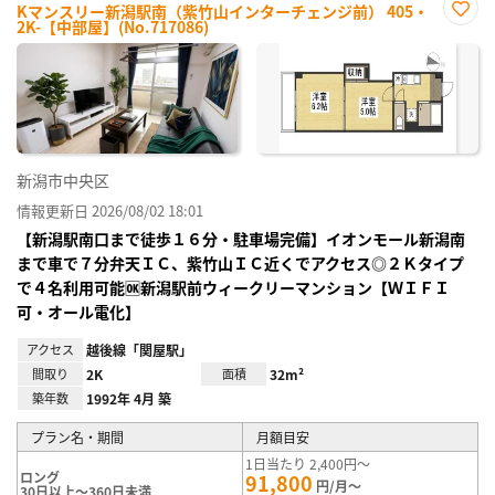
Kマンスリー新潟駅南（紫竹山インターチェンジ前） 405・
2K-【中部屋】(No.717086)
お気
に入
り登
録
新潟市中央区
情報更新日 2026/08/02 18:01
【新潟駅南口まで徒歩１６分・駐車場完備】イオンモール新潟南
まで車で７分弁天ＩＣ、紫竹山ＩＣ近くでアクセス◎２Ｋタイプ
で４名利用可能🆗新潟駅前ウィークリーマンション【ＷＩＦＩ
可・オール電化】
アクセス
越後線「関屋駅」
間取り
2K
面積
32m²
築年数
1992年 4月 築
プラン名・期間
月額目安
1日当たり 2,400円～
ロング
91,800
円/月～
30日以上～360日未満