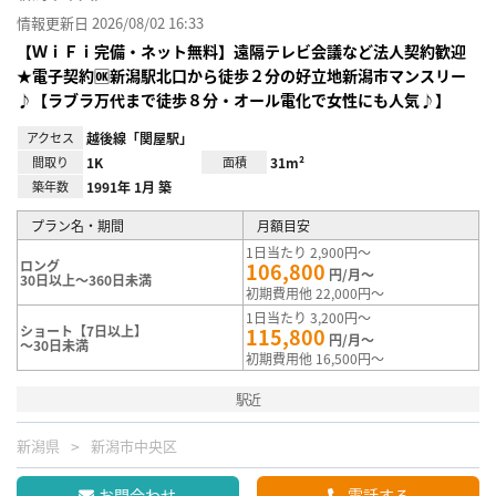
情報更新日 2026/08/02 16:33
【ＷｉＦｉ完備・ネット無料】遠隔テレビ会議など法人契約歓迎
★電子契約🆗新潟駅北口から徒歩２分の好立地新潟市マンスリー
♪【ラブラ万代まで徒歩８分・オール電化で女性にも人気♪】
アクセス
越後線「関屋駅」
間取り
1K
面積
31m²
築年数
1991年 1月 築
プラン名・期間
月額目安
1日当たり 2,900円～
ロング
106,800
円/月～
30日以上～360日未満
初期費用他 22,000円～
1日当たり 3,200円～
ショート【7日以上】
115,800
円/月～
～30日未満
初期費用他 16,500円～
駅近
新潟県
新潟市中央区
お問合わせ
電話する