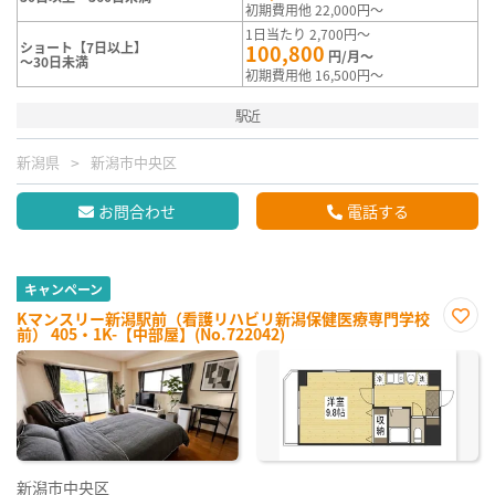
初期費用他 22,000円～
1日当たり 2,700円～
ショート【7日以上】
100,800
円/月～
～30日未満
初期費用他 16,500円～
駅近
新潟県
新潟市中央区
お問合わせ
電話する
キャンペーン
Kマンスリー新潟駅前（看護リハビリ新潟保健医療専門学校
前） 405・1K-【中部屋】(No.722042)
お気
に入
り登
録
新潟市中央区