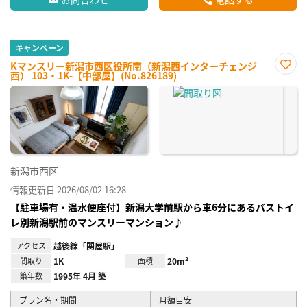
キャンペーン
Kマンスリー新潟市西区役所南（新潟西インターチェンジ
西） 103・1K-【中部屋】(No.826189)
お気
に入
り登
録
新潟市西区
情報更新日 2026/08/02 16:28
【駐車場有・温水便座付】新潟大学前駅から車6分にあるバストイ
レ別新潟駅前のマンスリーマンション♪
アクセス
越後線「関屋駅」
間取り
1K
面積
20m²
築年数
1995年 4月 築
プラン名・期間
月額目安