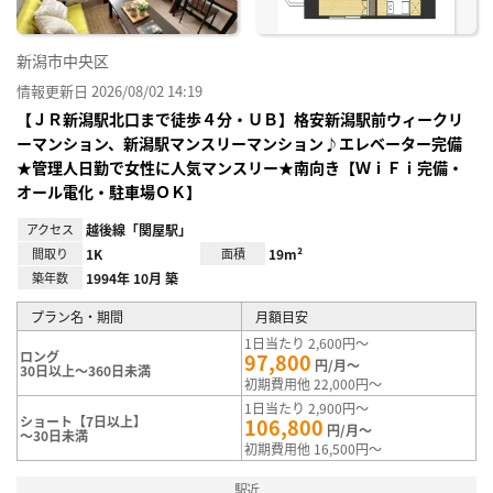
新潟市中央区
情報更新日 2026/08/02 14:19
【ＪＲ新潟駅北口まで徒歩４分・ＵＢ】格安新潟駅前ウィークリ
ーマンション、新潟駅マンスリーマンション♪エレベーター完備
★管理人日勤で女性に人気マンスリー★南向き【ＷｉＦｉ完備・
オール電化・駐車場ＯＫ】
アクセス
越後線「関屋駅」
間取り
1K
面積
19m²
築年数
1994年 10月 築
プラン名・期間
月額目安
1日当たり 2,600円～
ロング
97,800
円/月～
30日以上～360日未満
初期費用他 22,000円～
1日当たり 2,900円～
ショート【7日以上】
106,800
円/月～
～30日未満
初期費用他 16,500円～
駅近