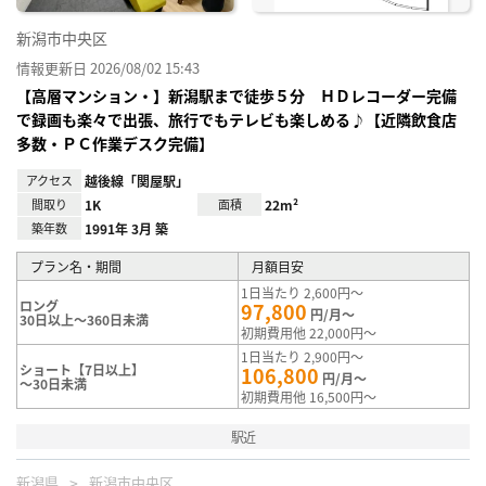
新潟市中央区
情報更新日 2026/08/02 15:43
【高層マンション・】新潟駅まで徒歩５分 ＨＤレコーダー完備
で録画も楽々で出張、旅行でもテレビも楽しめる♪【近隣飲食店
多数・ＰＣ作業デスク完備】
アクセス
越後線「関屋駅」
間取り
1K
面積
22m²
築年数
1991年 3月 築
プラン名・期間
月額目安
1日当たり 2,600円～
ロング
97,800
円/月～
30日以上～360日未満
初期費用他 22,000円～
1日当たり 2,900円～
ショート【7日以上】
106,800
円/月～
～30日未満
初期費用他 16,500円～
駅近
新潟県
新潟市中央区