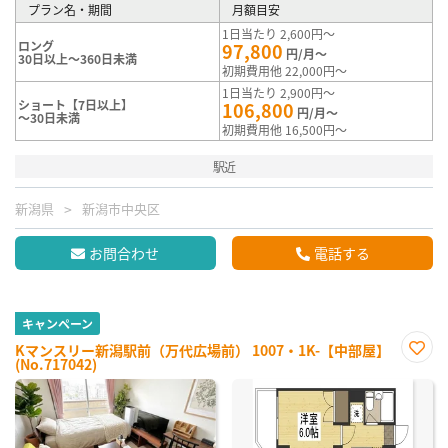
プラン名・期間
月額目安
1日当たり 2,600円～
ロング
97,800
円/月～
30日以上～360日未満
初期費用他 22,000円～
1日当たり 2,900円～
ショート【7日以上】
106,800
円/月～
～30日未満
初期費用他 16,500円～
駅近
新潟県
新潟市中央区
お問合わせ
電話する
キャンペーン
Kマンスリー新潟駅前（万代広場前） 1007・1K-【中部屋】
(No.717042)
お気
に入
り登
録