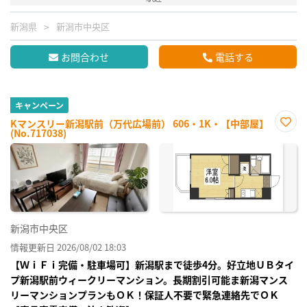
新潟県
新潟市中央区
お問合わせ
電話する
キャンペーン
Kマンスリー新潟駅前（万代広場前） 606・1K・【中部屋】
(No.717038)
お気
に入
り登
録
新潟市中央区
情報更新日 2026/08/02 18:03
【ＷｉＦｉ完備・駐車場可】新潟駅まで徒歩4分。好立地ＵＢタイ
プ新潟駅前ウィークリーマンション。長期割引可能ま新潟マンス
リーマンションプランもＯＫ！保証人不要で緊急連絡先でＯＫ