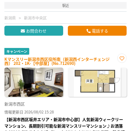
駅近
新潟県
新潟市中央区
お問合わせ
電話する
キャンペーン
Kマンスリー新潟市西区役所南（新潟西インターチェンジ
西） 202・1K-【中部屋】(No.712690)
お気
に入
り登
録
新潟市西区
情報更新日 2026/08/02 15:28
【新潟市西区坂井エリア・新潟市中心部】人気新潟ウィークリー
マンション、長期割引可能な新潟マンスリーマンション♪お洒落