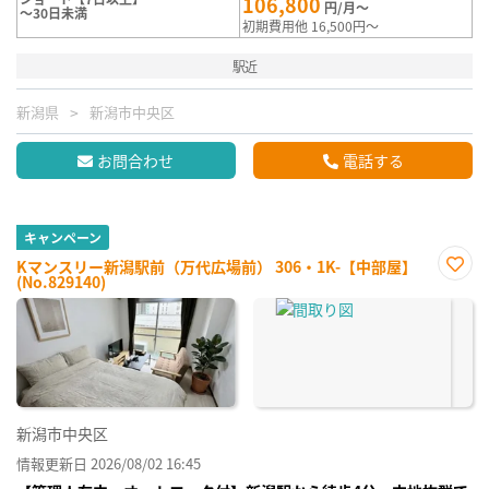
106,800
円/月～
～30日未満
初期費用他 16,500円～
駅近
新潟県
新潟市中央区
お問合わせ
電話する
キャンペーン
Kマンスリー新潟駅前（万代広場前） 306・1K-【中部屋】
(No.829140)
お気
に入
り登
録
新潟市中央区
情報更新日 2026/08/02 16:45