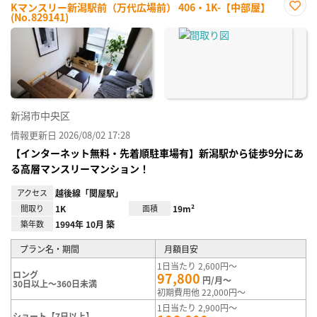
Kマンスリー新潟駅前（万代広場前） 406・1K-【中部屋】
(No.829141)
お気
に入
り登
録
新潟市中央区
情報更新日 2026/08/02 17:28
【インターネット無料・先着順駐車場有】新潟駅から徒歩9分にあ
る高層マンスリーマンション！
アクセス
越後線「関屋駅」
間取り
1K
面積
19m²
築年数
1994年 10月 築
プラン名・期間
月額目安
1日当たり 2,600円～
ロング
97,800
円/月～
30日以上～360日未満
初期費用他 22,000円～
1日当たり 2,900円～
ショート【7日以上】