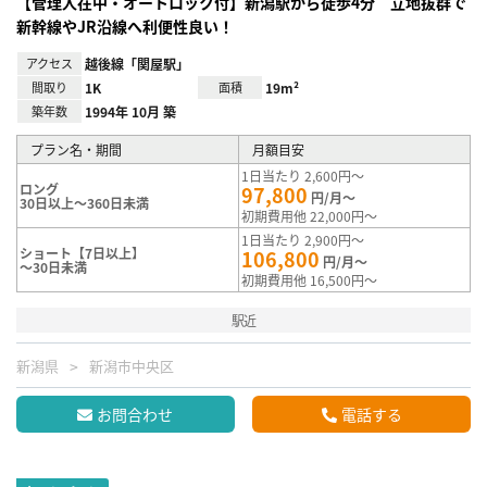
【管理人在中・オートロック付】新潟駅から徒歩4分 立地抜群で
新幹線やJR沿線へ利便性良い！
アクセス
越後線「関屋駅」
間取り
1K
面積
19m²
築年数
1994年 10月 築
プラン名・期間
月額目安
1日当たり 2,600円～
ロング
97,800
円/月～
30日以上～360日未満
初期費用他 22,000円～
1日当たり 2,900円～
ショート【7日以上】
106,800
円/月～
～30日未満
初期費用他 16,500円～
駅近
新潟県
新潟市中央区
お問合わせ
電話する