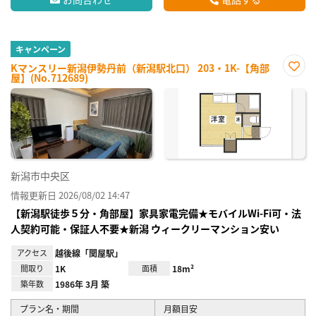
キャンペーン
Kマンスリー新潟伊勢丹前（新潟駅北口） 203・1K-【角部
屋】(No.712689)
お気
に入
り登
録
新潟市中央区
情報更新日 2026/08/02 14:47
【新潟駅徒歩５分・角部屋】家具家電完備★モバイルWi-Fi可・法
人契約可能・保証人不要★新潟 ウィークリーマンション安い
アクセス
越後線「関屋駅」
間取り
1K
面積
18m²
築年数
1986年 3月 築
プラン名・期間
月額目安