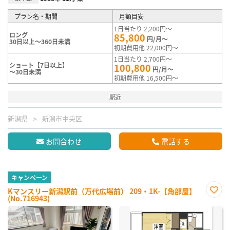
プラン名・期間
月額目安
1日当たり 2,200円～
ロング
85,800
円/月～
30日以上～360日未満
初期費用他 22,000円～
1日当たり 2,700円～
ショート【7日以上】
100,800
円/月～
～30日未満
初期費用他 16,500円～
駅近
新潟県
新潟市中央区
お問合わせ
電話する
キャンペーン
Kマンスリー新潟駅前（万代広場前） 209・1K-【角部屋】
(No.716943)
お気
に入
り登
録