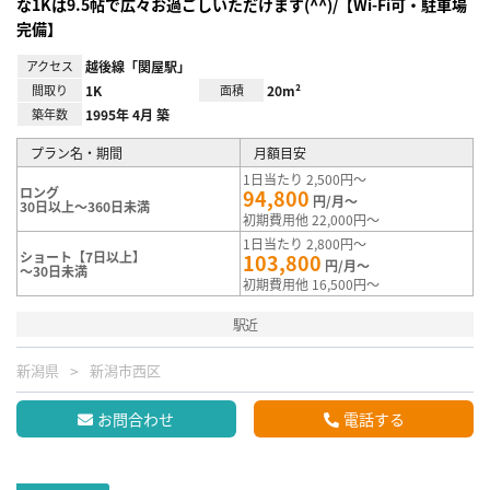
な1Kは9.5帖で広々お過ごしいただけます(^^)/【Wi-Fi可・駐車場
完備】
アクセス
越後線「関屋駅」
間取り
1K
面積
20m²
築年数
1995年 4月 築
プラン名・期間
月額目安
1日当たり 2,500円～
ロング
94,800
円/月～
30日以上～360日未満
初期費用他 22,000円～
1日当たり 2,800円～
ショート【7日以上】
103,800
円/月～
～30日未満
初期費用他 16,500円～
駅近
新潟県
新潟市西区
お問合わせ
電話する