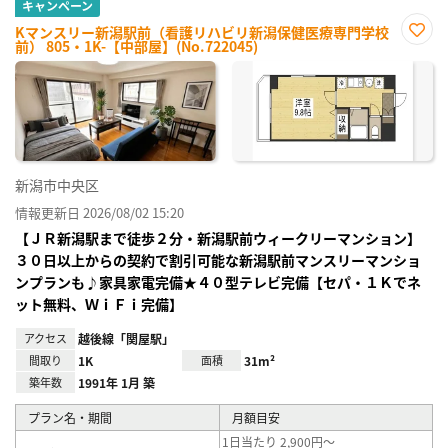
キャンペーン
Kマンスリー新潟駅前（看護リハビリ新潟保健医療専門学校
前） 805・1K-【中部屋】(No.722045)
お気
に入
り登
録
新潟市中央区
情報更新日 2026/08/02 15:20
【ＪＲ新潟駅まで徒歩２分・新潟駅前ウィークリーマンション】
３０日以上からの契約で割引可能な新潟駅前マンスリーマンショ
ンプランも♪家具家電完備★４０型テレビ完備【セパ・１Ｋでネ
ット無料、ＷｉＦｉ完備】
アクセス
越後線「関屋駅」
間取り
1K
面積
31m²
築年数
1991年 1月 築
プラン名・期間
月額目安
1日当たり 2,900円～