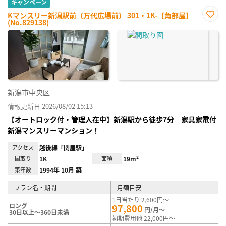
キャンペーン
Kマンスリー新潟駅前（万代広場前） 301・1K-【角部屋】
(No.829138)
お気
に入
り登
録
新潟市中央区
情報更新日 2026/08/02 15:13
【オートロック付・管理人在中】新潟駅から徒歩7分 家具家電付
新潟マンスリーマンション！
アクセス
越後線「関屋駅」
間取り
1K
面積
19m²
築年数
1994年 10月 築
プラン名・期間
月額目安
1日当たり 2,600円～
ロング
97,800
円/月～
30日以上～360日未満
初期費用他 22,000円～