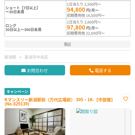
1日当たり 2,500円～
ショート【7日以上】
94,800
円/月～
～30日未満
初期費用他 16,500円～
1日当たり 2,600円～
ロング
97,800
円/月～
30日以上～360日未満
初期費用他 22,000円～
駅近
新潟県
新潟市中央区
お問合わせ
電話する
キャンペーン
Kマンスリー新潟駅前（万代広場前） 305・1K-【中部屋】
(No.829139)
お気
に入
り登
録