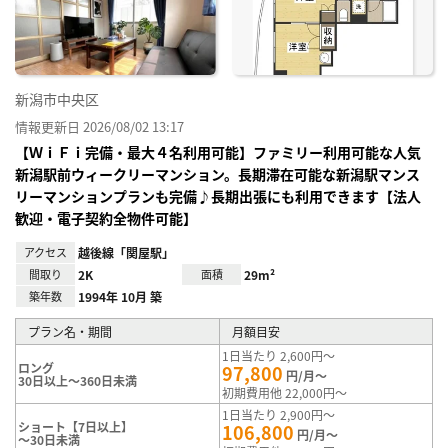
録
新潟市中央区
情報更新日 2026/08/02 13:17
【ＷｉＦｉ完備・最大４名利用可能】ファミリー利用可能な人気
新潟駅前ウィークリーマンション。長期滞在可能な新潟駅マンス
リーマンションプランも完備♪長期出張にも利用できます【法人
歓迎・電子契約全物件可能】
アクセス
越後線「関屋駅」
間取り
2K
面積
29m²
築年数
1994年 10月 築
プラン名・期間
月額目安
1日当たり 2,600円～
ロング
97,800
円/月～
30日以上～360日未満
初期費用他 22,000円～
1日当たり 2,900円～
ショート【7日以上】
106,800
円/月～
～30日未満