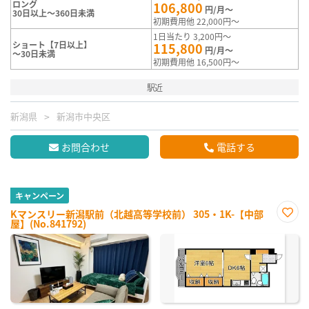
ロング
106,800
円/月～
30日以上～360日未満
初期費用他 22,000円～
1日当たり 3,200円～
ショート【7日以上】
115,800
円/月～
～30日未満
初期費用他 16,500円～
駅近
新潟県
新潟市中央区
お問合わせ
電話する
キャンペーン
Kマンスリー新潟駅前（北越高等学校前） 305・1K-【中部
屋】(No.841792)
お気
に入
り登
録