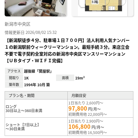
新潟市中央区
情報更新日 2026/08/02 15:32
【新潟駅徒歩４分、駐車場１日７００円】法人利用人気ナンバー
１の新潟駅前ウィークリーマンション。最短手続３分。来店立会
不要で電子契約全室対応の新潟市中央区マンスリーマンション
【ＵＢタイプ・ＷＩＦＩ完備】
アクセス
越後線「関屋駅」
間取り
1K
面積
19m²
築年数
1994年 10月 築
プラン名・期間
月額目安
1日当たり 2,600円～
ロング
97,800
円/月～
30日以上～360日未満
初期費用他 22,000円～
1日当たり 2,900円～
ショート【7日以上】
106,800
円/月～
～30日未満
初期費用他 16,500円～