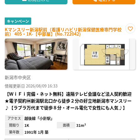
キャンペーン
Kマンスリー新潟駅前（看護リハビリ新潟保健医療専門学校
前） 405・1K-【中部屋】(No.722042)
お気
に入
り登
録
新潟市中央区
情報更新日 2026/08/09 16:33
【ＷｉＦｉ完備・ネット無料】遠隔テレビ会議など法人契約歓迎
★電子契約🆗新潟駅北口から徒歩２分の好立地新潟市マンスリー
♪【ラブラ万代まで徒歩８分・オール電化で女性にも人気♪】
アクセス
越後線「小針駅」
間取り
1K
面積
31m²
築年数
1991年 1月 築