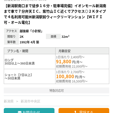
【新潟駅南口まで徒歩１６分・駐車場完備】イオンモール新潟南
まで車で７分弁天ＩＣ、紫竹山ＩＣ近くでアクセス◎２Ｋタイプ
で４名利用可能🆗新潟駅前ウィークリーマンション【ＷＩＦＩ
可・オール電化】
アクセス
越後線「小針駅」
間取り
2K
面積
32m²
築年数
1992年 4月 築
プラン名・期間
月額目安
1日当たり 2,400円～
ロング
91,800
円/月～
30日以上～360日未満
初期費用他 22,000円～
1日当たり 2,700円～
ショート【7日以上】
100,800
円/月～
～30日未満
初期費用他 16,500円～
特急対応可
新潟県
新潟市中央区
お問合わせ
電話する