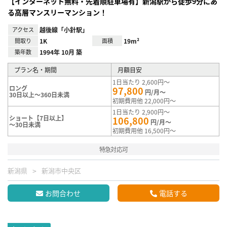
【インターネット無料・先着順駐車場有】新潟駅から徒歩9分にあ
る高層マンスリーマンション！
アクセス
越後線「小針駅」
間取り
1K
面積
19m²
築年数
1994年 10月 築
プラン名・期間
月額目安
1日当たり 2,600円～
ロング
97,800
円/月～
30日以上～360日未満
初期費用他 22,000円～
1日当たり 2,900円～
ショート【7日以上】
106,800
円/月～
～30日未満
初期費用他 16,500円～
特急対応可
新潟県
新潟市中央区
お問合わせ
電話する