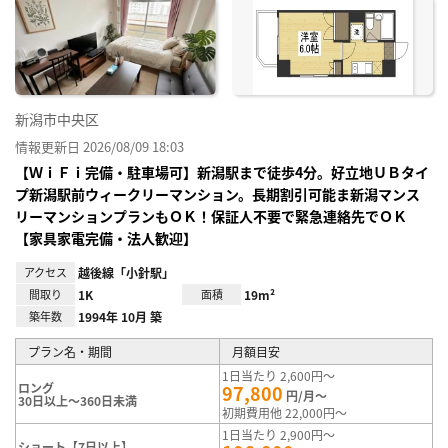
に入
り登
録
新潟市中央区
情報更新日 2026/08/09 18:03
【ＷｉＦｉ完備・駐車場可】新潟駅まで徒歩4分。好立地ＵＢタイ
プ新潟駅前ウィークリーマンション。長期割引可能ま新潟マンス
リーマンションプランもＯＫ！保証人不要で緊急連絡先でＯＫ
【家具家電完備・法人歓迎】
アクセス
越後線「小針駅」
間取り
1K
面積
19m²
築年数
1994年 10月 築
プラン名・期間
月額目安
1日当たり 2,600円～
ロング
97,800
円/月～
30日以上～360日未満
初期費用他 22,000円～
1日当たり 2,900円～
ショート【7日以上】