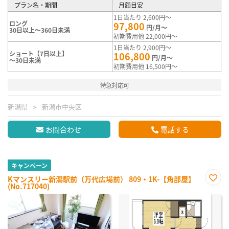
プラン名・期間
月額目安
1日当たり 2,600円～
ロング
97,800
円/月～
30日以上～360日未満
初期費用他 22,000円～
1日当たり 2,900円～
ショート【7日以上】
106,800
円/月～
～30日未満
初期費用他 16,500円～
特急対応可
新潟県
新潟市中央区
お問合わせ
電話する
キャンペーン
Kマンスリー新潟駅前（万代広場前） 809・1K-【角部屋】
(No.717040)
お気
に入
り登
録