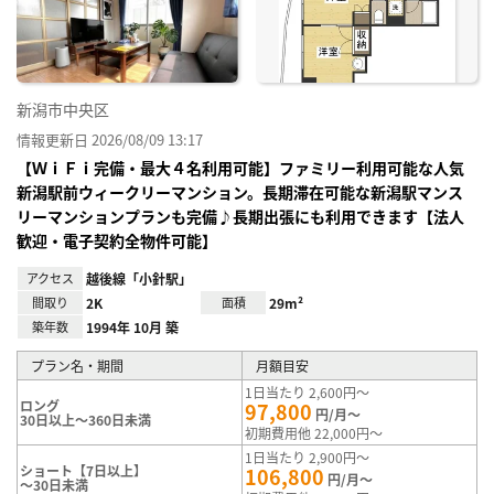
録
新潟市中央区
情報更新日 2026/08/09 13:17
【ＷｉＦｉ完備・最大４名利用可能】ファミリー利用可能な人気
新潟駅前ウィークリーマンション。長期滞在可能な新潟駅マンス
リーマンションプランも完備♪長期出張にも利用できます【法人
歓迎・電子契約全物件可能】
アクセス
越後線「小針駅」
間取り
2K
面積
29m²
築年数
1994年 10月 築
プラン名・期間
月額目安
1日当たり 2,600円～
ロング
97,800
円/月～
30日以上～360日未満
初期費用他 22,000円～
1日当たり 2,900円～
ショート【7日以上】
106,800
円/月～
～30日未満