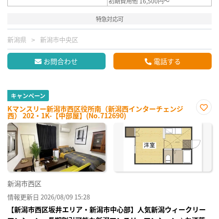
初期費用他 16,500円～
特急対応可
新潟県
新潟市中央区
お問合わせ
電話する
キャンペーン
Kマンスリー新潟市西区役所南（新潟西インターチェンジ
西） 202・1K-【中部屋】(No.712690)
お気
に入
り登
録
新潟市西区
情報更新日 2026/08/09 15:28
【新潟市西区坂井エリア・新潟市中心部】人気新潟ウィークリー