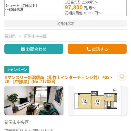
1日当たり 2,600円～
ショート【7日以上】
97,800
円/月～
～30日未満
初期費用他 16,500円～
特急対応可
新潟県
新潟市中央区
お問合わせ
電話する
キャンペーン
Kマンスリー新潟駅南（紫竹山インターチェンジ前） 405・
2K-【中部屋】(No.717086)
お気
に入
り登
録
新潟市中央区
情報更新日 2026/08/09 18:01