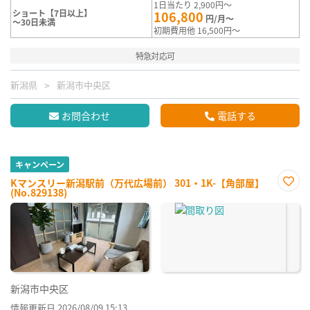
1日当たり 2,900円～
ショート【7日以上】
106,800
円/月～
～30日未満
初期費用他 16,500円～
特急対応可
新潟県
新潟市中央区
お問合わせ
電話する
キャンペーン
Kマンスリー新潟駅前（万代広場前） 301・1K-【角部屋】
(No.829138)
お気
に入
り登
録
新潟市中央区
情報更新日 2026/08/09 15:13