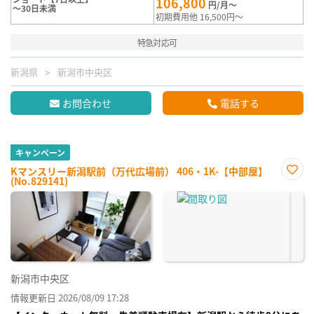
106,800
円/月～
～30日未満
初期費用他 16,500円～
特急対応可
新潟県
新潟市中央区
お問合わせ
電話する
キャンペーン
Kマンスリー新潟駅前（万代広場前） 406・1K-【中部屋】
(No.829141)
お気
に入
り登
録
新潟市中央区
情報更新日 2026/08/09 17:28