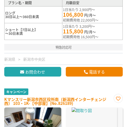
プラン名・期間
月額目安
1日当たり 2,900円～
ロング
106,800
円/月～
30日以上～360日未満
初期費用他 22,000円～
1日当たり 3,200円～
ショート【7日以上】
115,800
円/月～
～30日未満
初期費用他 16,500円～
特急対応可
新潟県
新潟市中央区
お問合わせ
電話する
キャンペーン
Kマンスリー新潟市西区役所南（新潟西インターチェンジ
西） 103・1K-【中部屋】(No.826189)
お気
に入
り登
録