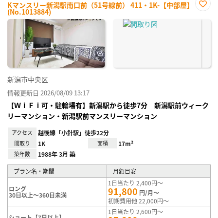
Kマンスリー新潟駅南口前（51号線前） 411・1K-【中部屋】
(No.1013884)
お気
に入
り登
録
新潟市中央区
情報更新日 2026/08/09 13:17
【ＷｉＦｉ可・駐輪場有】新潟駅から徒歩7分 新潟駅前ウィーク
リーマンション・新潟駅前マンスリーマンション
アクセス
越後線「小針駅」徒歩22分
間取り
1K
面積
17m²
築年数
1988年 3月 築
プラン名・期間
月額目安
1日当たり 2,400円～
ロング
91,800
円/月～
30日以上～360日未満
初期費用他 22,000円～
1日当たり 2,600円～
ショート【7日以上】