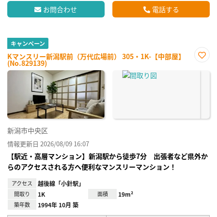
お問合わせ
電話する
キャンペーン
Kマンスリー新潟駅前（万代広場前） 305・1K-【中部屋】
(No.829139)
お気
に入
り登
録
新潟市中央区
情報更新日 2026/08/09 16:07
【駅近・高層マンション】新潟駅から徒歩7分 出張者など県外か
らのアクセスされる方へ便利なマンスリーマンション！
アクセス
越後線「小針駅」
間取り
1K
面積
19m²
築年数
1994年 10月 築