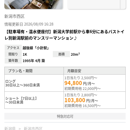
新潟市西区
情報更新日 2026/08/09 16:28
【駐車場有・温水便座付】新潟大学前駅から車6分にあるバストイ
レ別新潟駅前のマンスリーマンション♪
アクセス
越後線「小針駅」
間取り
1K
面積
20m²
築年数
1995年 4月 築
プラン名・期間
月額目安
1日当たり 2,500円～
ロング
94,800
円/月～
30日以上～360日未満
初期費用他 22,000円～
1日当たり 2,800円～
ショート【7日以上】
103,800
円/月～
～30日未満
初期費用他 16,500円～
特急対応可
新潟県
新潟市西区