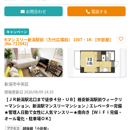
お問合わせ
電話する
キャンペーン
Kマンスリー新潟駅前（万代広場前） 1007・1K-【中部屋】
(No.717042)
お気
に入
り登
録
新潟市中央区
情報更新日 2026/08/09 14:19
【ＪＲ新潟駅北口まで徒歩４分・ＵＢ】格安新潟駅前ウィークリ
ーマンション、新潟駅マンスリーマンション♪エレベーター完備
★管理人日勤で女性に人気マンスリー★南向き【ＷｉＦｉ完備・
オール電化・駐車場ＯＫ】
アクセス
越後線「小針駅」