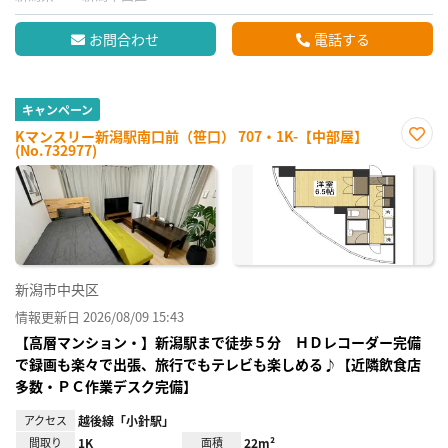
お問合わせ
電話する
キャンペーン
Kマンスリー新潟駅南口前（笹口） 707・1K-【中部屋】
(No.732977)
お気
に入
り登
録
新潟市中央区
情報更新日 2026/08/09 15:43
【高層マンション・】新潟駅まで徒歩５分 ＨＤレコーダー完備
で録画も楽々で出張、旅行でもテレビも楽しめる♪【近隣飲食店
多数・ＰＣ作業デスク完備】
アクセス
越後線「小針駅」
間取り
1K
面積
22m²