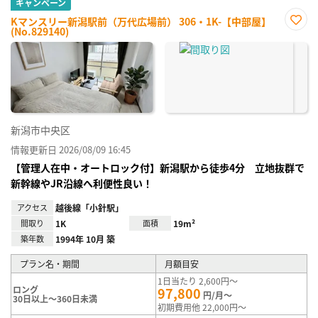
キャンペーン
Kマンスリー新潟駅前（万代広場前） 306・1K-【中部屋】
(No.829140)
お気
に入
り登
録
新潟市中央区
情報更新日 2026/08/09 16:45
【管理人在中・オートロック付】新潟駅から徒歩4分 立地抜群で
新幹線やJR沿線へ利便性良い！
アクセス
越後線「小針駅」
間取り
1K
面積
19m²
築年数
1994年 10月 築
プラン名・期間
月額目安
1日当たり 2,600円～
ロング
97,800
円/月～
30日以上～360日未満
初期費用他 22,000円～