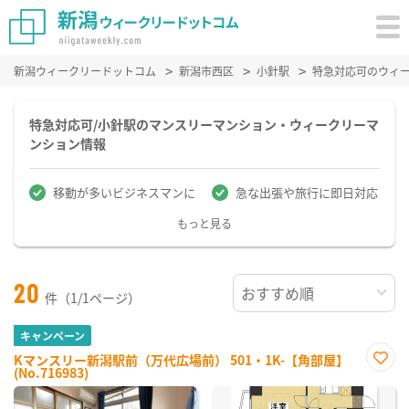
新潟ウィークリードットコム
新潟市西区
小針駅
特急対応可のウィ
特急対応可/小針駅のマンスリーマンション・ウィークリーマ
ンション情報
移動が多いビジネスマンに
急な出張や旅行に即日対応
もっと見る
20
件（1/1ページ）
キャンペーン
Kマンスリー新潟駅前（万代広場前） 501・1K-【角部屋】
(No.716983)
お気
に入
り登