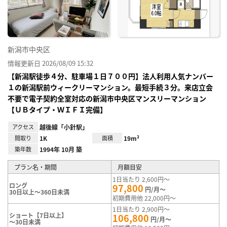
録
新潟市中央区
情報更新日 2026/08/09 15:32
【新潟駅徒歩４分、駐車場１日７００円】法人利用人気ナンバー
１の新潟駅前ウィークリーマンション。最短手続３分。来店立会
不要で電子契約全室対応の新潟市中央区マンスリーマンション
【ＵＢタイプ・ＷＩＦＩ完備】
アクセス
越後線「小針駅」
間取り
1K
面積
19m²
築年数
1994年 10月 築
プラン名・期間
月額目安
1日当たり 2,600円～
ロング
97,800
円/月～
30日以上～360日未満
初期費用他 22,000円～
1日当たり 2,900円～
ショート【7日以上】
106,800
円/月～
～30日未満