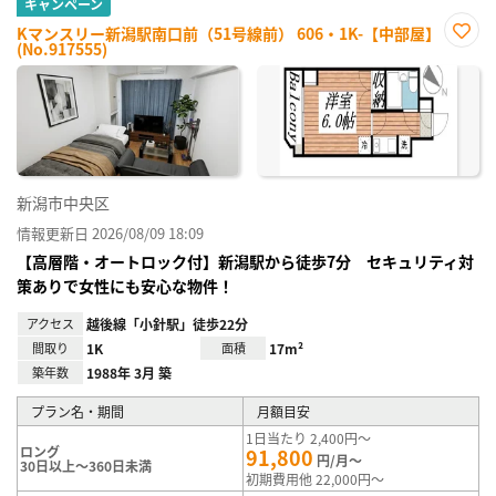
キャンペーン
Kマンスリー新潟駅南口前（51号線前） 606・1K-【中部屋】
(No.917555)
お気
に入
り登
録
新潟市中央区
情報更新日 2026/08/09 18:09
【高層階・オートロック付】新潟駅から徒歩7分 セキュリティ対
策ありで女性にも安心な物件！
アクセス
越後線「小針駅」徒歩22分
間取り
1K
面積
17m²
築年数
1988年 3月 築
プラン名・期間
月額目安
1日当たり 2,400円～
ロング
91,800
円/月～
30日以上～360日未満
初期費用他 22,000円～