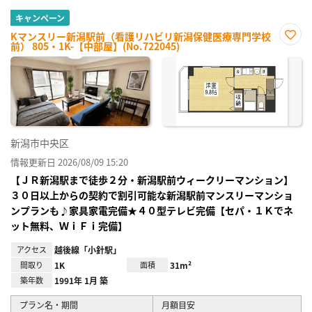
キャンペーン
Kマンスリー新潟駅前（看護リハビリ新潟保健医療専門学校
前） 805・1K-【中部屋】(No.722045)
お気
に入
り登
録
新潟市中央区
情報更新日 2026/08/09 15:20
【ＪＲ新潟駅まで徒歩２分・新潟駅前ウィークリーマンション】
３０日以上からの契約で割引可能な新潟駅前マンスリーマンショ
ンプランも♪家具家電完備★４０型テレビ完備【セパ・１Ｋでネ
ット無料、ＷｉＦｉ完備】
アクセス
越後線「小針駅」
間取り
1K
面積
31m²
築年数
1991年 1月 築
プラン名・期間
月額目安