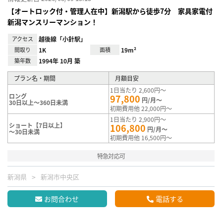
【オートロック付・管理人在中】新潟駅から徒歩7分 家具家電付
新潟マンスリーマンション！
アクセス
越後線「小針駅」
間取り
1K
面積
19m²
築年数
1994年 10月 築
プラン名・期間
月額目安
1日当たり 2,600円～
ロング
97,800
円/月～
30日以上～360日未満
初期費用他 22,000円～
1日当たり 2,900円～
ショート【7日以上】
106,800
円/月～
～30日未満
初期費用他 16,500円～
特急対応可
新潟県
新潟市中央区
お問合わせ
電話する