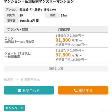
マンション・新潟駅前マンスリーマンション
アクセス
越後線「小針駅」徒歩22分
間取り
1K
面積
17m²
築年数
1988年 3月 築
プラン名・期間
月額目安
1日当たり 2,400円～
ロング
91,800
円/月～
30日以上～360日未満
初期費用他 22,000円～
1日当たり 2,600円～
ショート【7日以上】
97,800
円/月～
～30日未満
初期費用他 16,500円～
特急対応可
新潟県
新潟市中央区
お問合わせ
電話する
キャンペーン