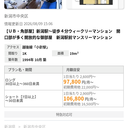
新潟市中央区
情報更新日 2026/08/09 15:06
【ＵＢ・角部屋】新潟駅～徒歩４分ウィークリーマンション 開
口部が多く開放的な御部屋 新潟駅前マンスリーマンション
アクセス
越後線「小針駅」
間取り
1K
面積
19m²
築年数
1994年 10月 築
プラン名・期間
月額目安
1日当たり 2,600円～
ロング
97,800
円/月～
30日以上～360日未満
初期費用他 22,000円～
1日当たり 2,900円～
ショート【7日以上】
106,800
円/月～
～30日未満
初期費用他 16,500円～
特急対応可
新潟県
新潟市中央区