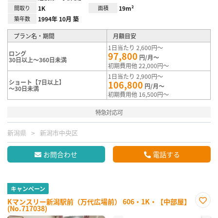
間取り
1K
面積
19m²
築年数
1994年 10月 築
プラン名・期間
月額目安
1日当たり 2,600円～
ロング
97,800
円/月～
30日以上～360日未満
初期費用他 22,000円～
1日当たり 2,900円～
ショート【7日以上】
106,800
円/月～
～30日未満
初期費用他 16,500円～
特急対応可
新潟県
新潟市中央区
お問合わせ
電話する
キャンペーン
Kマンスリー新潟駅前（万代広場前） 606・1K・【中部屋】
(No.717038)
お気