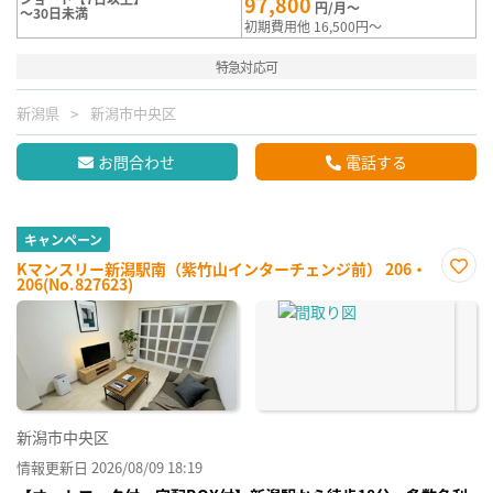
97,800
円/月～
～30日未満
初期費用他 16,500円～
特急対応可
新潟県
新潟市中央区
お問合わせ
電話する
キャンペーン
Kマンスリー新潟駅南（紫竹山インターチェンジ前） 206・
206(No.827623)
お気
に入
り登
録
新潟市中央区
情報更新日 2026/08/09 18:19