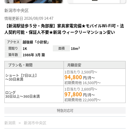
新潟市中央区
情報更新日 2026/08/09 14:47
【新潟駅徒歩５分・角部屋】家具家電完備★モバイルWi-Fi可・法
人契約可能・保証人不要★新潟 ウィークリーマンション安い
アクセス
越後線「小針駅」
間取り
1K
面積
18m²
築年数
1986年 3月 築
プラン名・期間
月額目安
1日当たり 2,500円～
ショート【7日以上】
94,800
円/月～
～30日未満
初期費用他 16,500円～
1日当たり 2,600円～
ロング
97,800
円/月～
30日以上～360日未満
初期費用他 22,000円～
特急対応可
新潟県
新潟市中央区