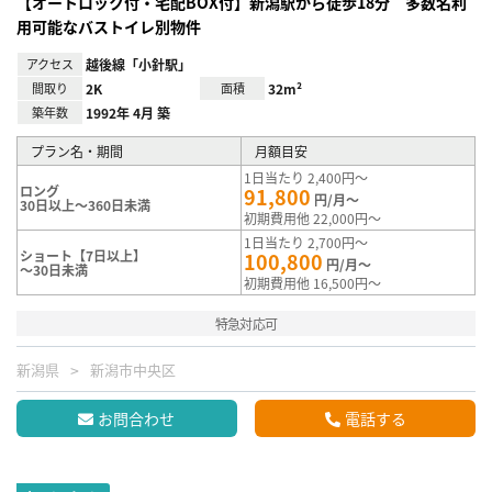
【オートロック付・宅配BOX付】新潟駅から徒歩18分 多数名利
用可能なバストイレ別物件
アクセス
越後線「小針駅」
間取り
2K
面積
32m²
築年数
1992年 4月 築
プラン名・期間
月額目安
1日当たり 2,400円～
ロング
91,800
円/月～
30日以上～360日未満
初期費用他 22,000円～
1日当たり 2,700円～
ショート【7日以上】
100,800
円/月～
～30日未満
初期費用他 16,500円～
特急対応可
新潟県
新潟市中央区
お問合わせ
電話する