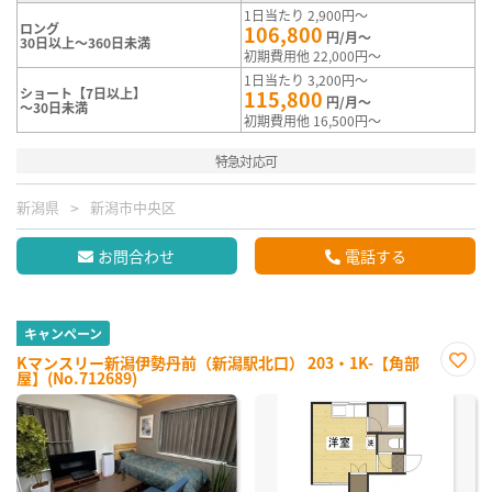
1日当たり 2,900円～
ロング
106,800
円/月～
30日以上～360日未満
初期費用他 22,000円～
1日当たり 3,200円～
ショート【7日以上】
115,800
円/月～
～30日未満
初期費用他 16,500円～
特急対応可
新潟県
新潟市中央区
お問合わせ
電話する
キャンペーン
Kマンスリー新潟伊勢丹前（新潟駅北口） 203・1K-【角部
屋】(No.712689)
お気
に入
り登
録