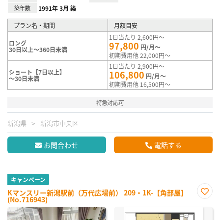
築年数
1991年 3月 築
プラン名・期間
月額目安
1日当たり 2,600円～
ロング
97,800
円/月～
30日以上～360日未満
初期費用他 22,000円～
1日当たり 2,900円～
ショート【7日以上】
106,800
円/月～
～30日未満
初期費用他 16,500円～
特急対応可
新潟県
新潟市中央区
お問合わせ
電話する
キャンペーン
Kマンスリー新潟駅前（万代広場前） 209・1K-【角部屋】
(No.716943)
お気
に入
り登