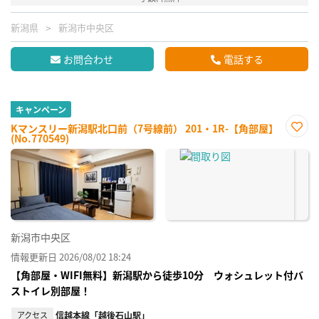
新潟県
新潟市中央区
お問合わせ
電話する
キャンペーン
Kマンスリー新潟駅北口前（7号線前） 201・1R-【角部屋】
(No.770549)
お気
に入
り登
録
新潟市中央区
情報更新日 2026/08/02 18:24
【角部屋・WIFI無料】新潟駅から徒歩10分 ウォシュレット付バ
ストイレ別部屋！
アクセス
信越本線「越後石山駅」