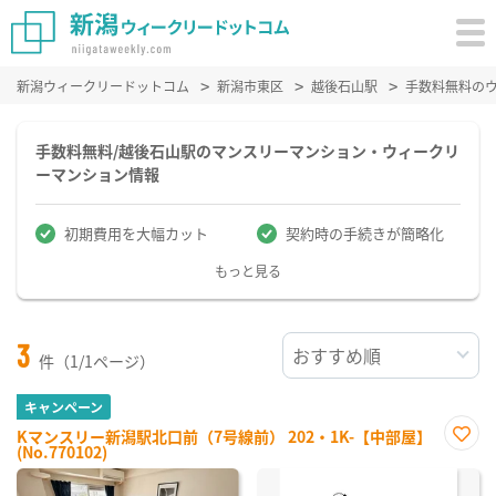
新潟ウィークリードットコム
新潟市東区
越後石山駅
手数料無料の
手数料無料/越後石山駅のマンスリーマンション・ウィークリ
ーマンション情報
初期費用を大幅カット
契約時の手続きが簡略化
もっと見る
3
件（1/1ページ）
キャンペーン
Kマンスリー新潟駅北口前（7号線前） 202・1K-【中部屋】
(No.770102)
お気
に入
り登