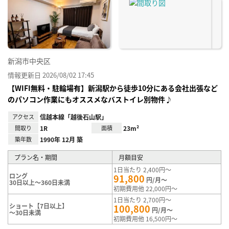
に入
り登
録
新潟市中央区
情報更新日 2026/08/02 17:45
【WIFI無料・駐輪場有】新潟駅から徒歩10分にある会社出張など
のパソコン作業にもオススメなバストイレ別物件♪
アクセス
信越本線「越後石山駅」
間取り
1R
面積
23m²
築年数
1990年 12月 築
プラン名・期間
月額目安
1日当たり 2,400円～
ロング
91,800
円/月～
30日以上～360日未満
初期費用他 22,000円～
1日当たり 2,700円～
ショート【7日以上】
100,800
円/月～
～30日未満
初期費用他 16,500円～