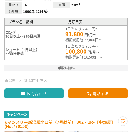
間取り
1R
面積
23m²
築年数
1990年 12月 築
プラン名・期間
月額目安
1日当たり 2,400円～
ロング
91,800
円/月～
30日以上～360日未満
初期費用他 22,000円～
1日当たり 2,700円～
ショート【7日以上】
100,800
円/月～
～30日未満
初期費用他 16,500円～
手数料無料
新潟県
新潟市中央区
お問合わせ
電話する
キャンペーン
Kマンスリー新潟駅北口前（7号線前） 302・1R-【中部屋】
(No.770550)
お気