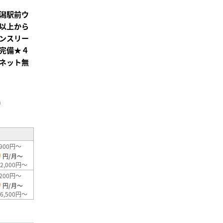
潟駅前ウ
以上から
ンスリー
完備★４
ネット無
²
900円～
0
円/月～
2,000円～
200円～
0
円/月～
6,500円～