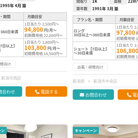
1K
22m
間取り
面積
1995年 4月 築
1991年 3月 築
築年数
・期間
月額目安
プラン名・期間
月額目安
1日当たり 2,500円～
1日当たり 2,
94,800
円/月～
ロング
97,800
360日未満
30日以上～360日未満
初期費用他 22,000円～
初期費用他 2
1日当たり 2,800円～
1日当たり 2,
7日以上】
103,800
円/月～
ショート【7日以上】
106,80
満
～30日未満
初期費用他 16,500円～
初期費用他 1
研修向け
出張・研修向け
新潟市西区
新潟県
新潟市中央区
問合わせ
電話する
お問合わせ
電
ーン
キャンペーン