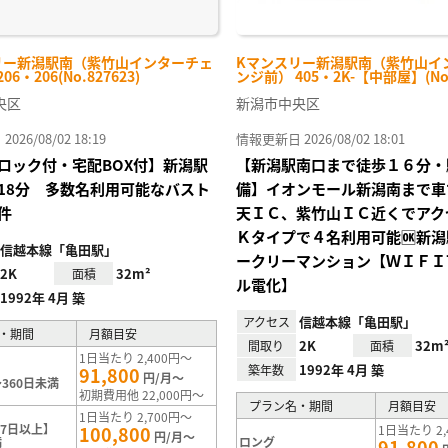
リー新潟駅南（紫竹山インターチェ
Kマンスリー新潟駅南（紫竹山イ
6・206(No.827623)
ンジ前） 405・2K-【中部屋】(No.
央区
新潟市中央区
26/08/02 18:19
情報更新日 2026/08/02 18:01
ロック付・宅配BOX付】新潟駅
【新潟駅南口まで徒歩１６分・
18分 多数名利用可能なバスト
備】イオンモール新潟南まで車
件
天ＩＣ、紫竹山ＩＣ近くでアク
Ｋタイプで４名利用可能🆗新
信越本線「亀田駅」
ークリーマンション【ＷＩＦＩ
2K
32m²
面積
ル電化】
1992年 4月 築
信越本線「亀田駅」
アクセス
・期間
月額目安
2K
32m
間取り
面積
1日当たり 2,400円～
1992年 4月 築
築年数
91,800
円/月～
360日未満
初期費用他 22,000円～
プラン名・期間
月額目安
1日当たり 2,700円～
7日以上】
100,800
1日当たり 2,
円/月～
満
ロング
91,800