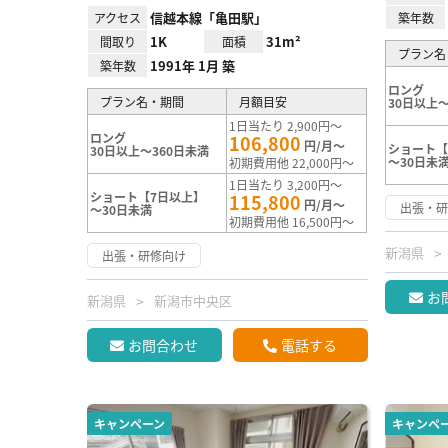
信越本線「亀田駅」
アクセス
築年数
1K
31m²
間取り
面積
プラン名
1991年 1月 築
築年数
ロング
プラン名・期間
月額目安
30日以上～
1日当たり 2,900円～
ロング
106,800
円/月～
ショート【
30日以上～360日未満
～30日未
初期費用他 22,000円～
1日当たり 3,200円～
ショート【7日以上】
115,800
円/月～
出張・
～30日未満
初期費用他 16,500円～
新潟県
出張・研修向け
お
新潟県
新潟市中央区
お問合わせ
電話する
キャンペーン
キャンペ