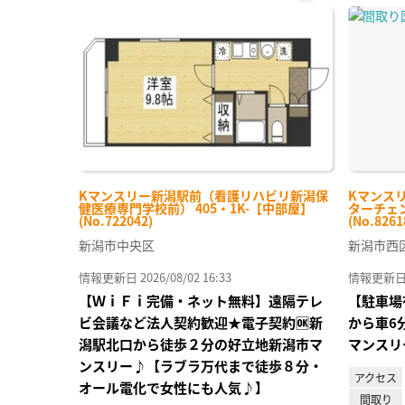
お気
に入
り登
録
Kマンスリー新潟駅前（看護リハビリ新潟保
Kマンス
健医療専門学校前） 405・1K-【中部屋】
ターチェン
(No.722042)
(No.8261
新潟市中央区
新潟市西
情報更新日 2026/08/02 16:33
情報更新日 20
【ＷｉＦｉ完備・ネット無料】遠隔テレ
【駐車場
ビ会議など法人契約歓迎★電子契約🆗新
から車6
潟駅北口から徒歩２分の好立地新潟市マ
マンスリ
ンスリー♪【ラブラ万代まで徒歩８分・
アクセス
オール電化で女性にも人気♪】
間取り