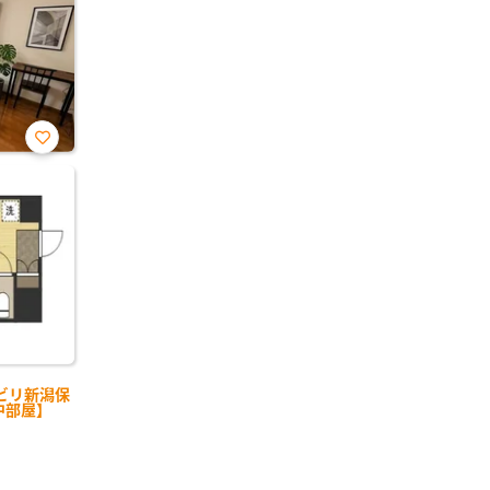
お気
に入
り登
録
ビリ新潟保
中部屋】