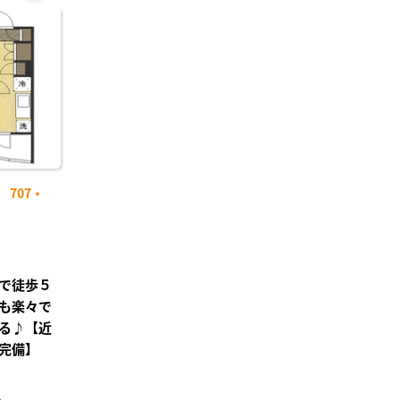
お気
に入
り登
録
707・
で徒歩５
も楽々で
る♪【近
完備】