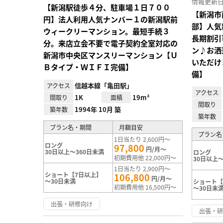
情報更新日 20
【新潟駅徒歩４分、駐車場１日７００
【新潟市
円】法人利用人気ナンバー１の新潟駅前
部】人気
ウィークリーマンション。最短手続３
長期割引
分。来店立会不要で電子契約全室対応の
ン♪お洒
新潟市中央区マンスリーマンション【Ｕ
いただけま
Ｂタイプ・ＷＩＦＩ完備】
備】
信越本線「亀田駅」
アクセス
アクセス
1K
19m²
間取り
面積
間取り
1994年 10月 築
築年数
築年数
プラン名・期間
月額目安
プラン名
1日当たり 2,600円～
ロング
97,800
円/月～
30日以上～360日未満
ロング
初期費用他 22,000円～
30日以上～
1日当たり 2,900円～
ショート【7日以上】
106,800
円/月～
～30日未満
ショート【
初期費用他 16,500円～
～30日未
出張・研修向け
出張・