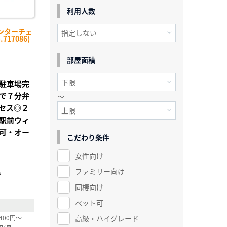
利用人数
ンターチェ
717086)
部屋面積
駐車場完
で７分弁
～
セス◎２
潟駅前ウィ
可・オー
こだわり条件
女性向け
ファミリー向け
²
同棲向け
ペット可
高級・ハイグレード
400円～