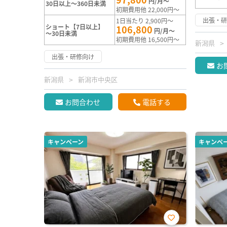
円/月～
30日以上～360日未満
初期費用他 22,000円～
出張・
1日当たり 2,900円～
ショート【7日以上】
106,800
円/月～
～30日未満
初期費用他 16,500円～
新潟県
出張・研修向け
お
新潟県
新潟市中央区
お問合わせ
電話する
キャンペーン
キャンペ