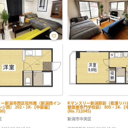
お気
に入
り登
録
リー新潟市西区役所南（新潟西イン
Kマンスリー新潟駅前（看護リハ
ジ西） 202・1K-【中部屋】
健医療専門学校前） 805・1K-【
90)
(No.722045)
区
新潟市中央区