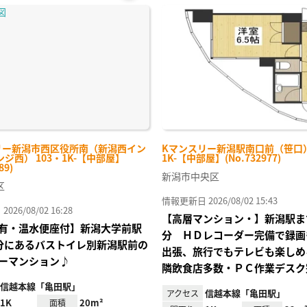
お気
に入
り登
録
リー新潟市西区役所南（新潟西イン
Kマンスリー新潟駅南口前（笹口） 
ジ西） 103・1K-【中部屋】
1K-【中部屋】(No.732977)
89)
新潟市中央区
区
情報更新日 2026/08/02 15:43
26/08/02 16:28
【高層マンション・】新潟駅ま
有・温水便座付】新潟大学前駅
分 ＨＤレコーダー完備で録画
分にあるバストイレ別新潟駅前の
出張、旅行でもテレビも楽しめ
ーマンション♪
隣飲食店多数・ＰＣ作業デスク
信越本線「亀田駅」
信越本線「亀田駅」
アクセス
1K
20m²
面積