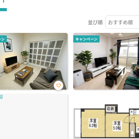
並び順
ーン
キャンペーン
お気
に入
り登
録