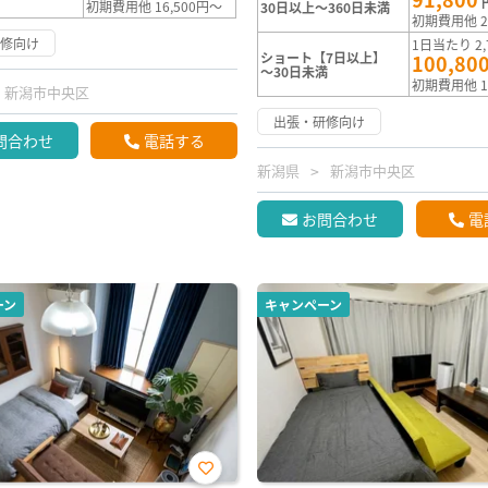
初期費用他 16,500円～
30日以上～360日未満
初期費用他 2
研修向け
1日当たり 2,
ショート【7日以上】
100,80
～30日未満
初期費用他 1
新潟市中央区
出張・研修向け
問合わせ
電話する
新潟県
新潟市中央区
お問合わせ
電
ーン
キャンペーン