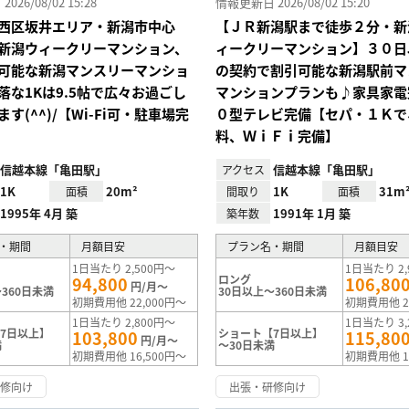
26/08/02 15:28
情報更新日 2026/08/02 15:20
西区坂井エリア・新潟市中心
【ＪＲ新潟駅まで徒歩２分・新
新潟ウィークリーマンション、
ィークリーマンション】３０日
可能な新潟マンスリーマンショ
の契約で割引可能な新潟駅前マ
落な1Kは9.5帖で広々お過ごし
マンションプランも♪家具家電
す(^^)/【Wi-Fi可・駐車場完
０型テレビ完備【セパ・１Ｋで
料、ＷｉＦｉ完備】
信越本線「亀田駅」
信越本線「亀田駅」
アクセス
1K
20m²
1K
31m
面積
間取り
面積
1995年 4月 築
1991年 1月 築
築年数
・期間
月額目安
プラン名・期間
月額目安
1日当たり 2,500円～
1日当たり 2,
ロング
94,800
106,80
円/月～
360日未満
30日以上～360日未満
初期費用他 22,000円～
初期費用他 2
1日当たり 2,800円～
1日当たり 3,
7日以上】
ショート【7日以上】
103,800
115,80
円/月～
満
～30日未満
初期費用他 16,500円～
初期費用他 1
研修向け
出張・研修向け