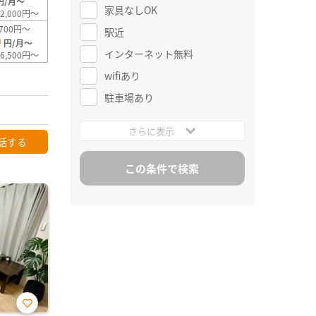
円/月～
家具なしOK
2,000円～
700円～
駅近
0
円/月～
インターネット無料
6,500円～
wifiあり
駐車場あり
さらに表示
話する