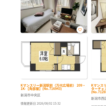
お気
に入
り登
録
Kマンスリー新潟駅前（万代広場前） 209・
Kマンス
1K-【角部屋】(No.716943)
ターチェン
(No.7126
新潟市中央区
新潟市西
情報更新日 2026/08/02 15:32