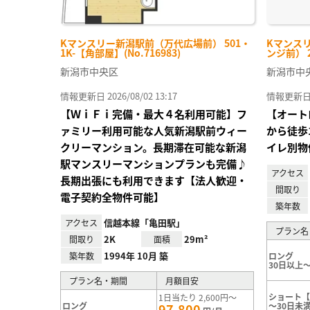
Kマンスリー新潟駅前（万代広場前） 501・
Kマンス
1K-【角部屋】(No.716983)
ンジ前） 20
新潟市中央区
新潟市中
情報更新日 2026/08/02 13:17
情報更新日 20
【ＷｉＦｉ完備・最大４名利用可能】フ
【オート
ァミリー利用可能な人気新潟駅前ウィー
から徒歩
クリーマンション。長期滞在可能な新潟
イレ別物
駅マンスリーマンションプランも完備♪
アクセス
長期出張にも利用できます【法人歓迎・
間取り
電子契約全物件可能】
築年数
信越本線「亀田駅」
アクセス
プラン名
2K
29m²
間取り
面積
1994年 10月 築
築年数
ロング
30日以上～
プラン名・期間
月額目安
ショート【
1日当たり 2,600円～
ロング
～30日未
97,800