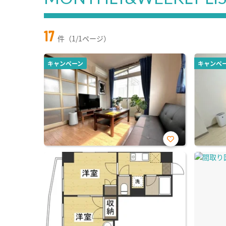
17
件（1/1ページ）
キャンペーン
キャンペ
お気
に入
り登
録