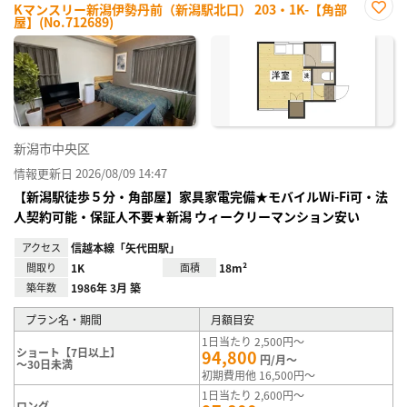
Kマンスリー新潟伊勢丹前（新潟駅北口） 203・1K-【角部
屋】(No.712689)
お気
に入
り登
録
新潟市中央区
情報更新日 2026/08/09 14:47
【新潟駅徒歩５分・角部屋】家具家電完備★モバイルWi-Fi可・法
人契約可能・保証人不要★新潟 ウィークリーマンション安い
アクセス
信越本線「矢代田駅」
間取り
1K
面積
18m²
築年数
1986年 3月 築
プラン名・期間
月額目安
1日当たり 2,500円～
ショート【7日以上】
94,800
円/月～
～30日未満
初期費用他 16,500円～
1日当たり 2,600円～
ロング