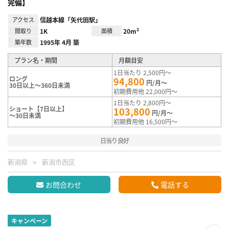
完備】
アクセス
信越本線「矢代田駅」
間取り
1K
面積
20m²
築年数
1995年 4月 築
プラン名・期間
月額目安
1日当たり 2,500円～
ロング
94,800
円/月～
30日以上～360日未満
初期費用他 22,000円～
1日当たり 2,800円～
ショート【7日以上】
103,800
円/月～
～30日未満
初期費用他 16,500円～
日当り良好
新潟県
新潟市西区
お問合わせ
電話する
キャンペーン