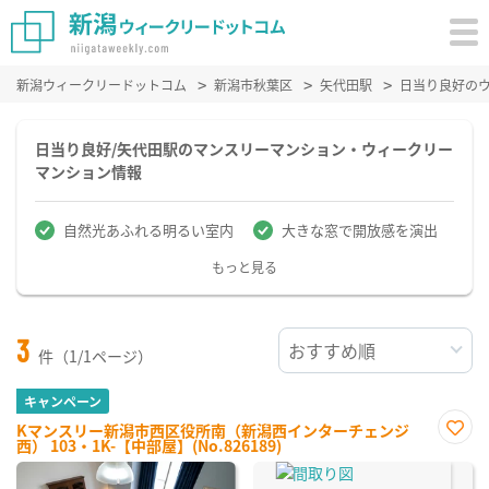
新潟ウィークリードットコム
新潟市秋葉区
矢代田駅
日当り良好の
日当り良好/矢代田駅のマンスリーマンション・ウィークリー
マンション情報
自然光あふれる明るい室内
大きな窓で開放感を演出
もっと見る
3
件（1/1ページ）
キャンペーン
Kマンスリー新潟市西区役所南（新潟西インターチェンジ
西） 103・1K-【中部屋】(No.826189)
お気
に入
り登