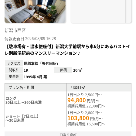
録
新潟市西区
情報更新日 2026/08/09 16:28
【駐車場有・温水便座付】新潟大学前駅から車6分にあるバストイ
レ別新潟駅前のマンスリーマンション♪
アクセス
信越本線「矢代田駅」
間取り
1K
面積
20m²
築年数
1995年 4月 築
プラン名・期間
月額目安
1日当たり 2,500円～
ロング
94,800
円/月～
30日以上～360日未満
初期費用他 22,000円～
1日当たり 2,800円～
ショート【7日以上】
103,800
円/月～
～30日未満
初期費用他 16,500円～
日当り良好