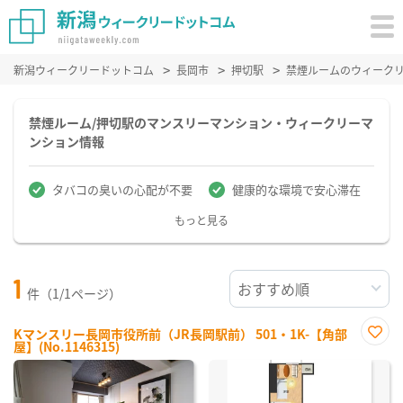
新潟ウィークリードットコム
長岡市
押切駅
禁煙ルームのウィーク
禁煙ルーム/押切駅のマンスリーマンション・ウィークリーマ
ンション情報
タバコの臭いの心配が不要
健康的な環境で安心滞在
もっと見る
1
件（1/1ページ）
Kマンスリー長岡市役所前（JR長岡駅前） 501・1K-【角部
屋】(No.1146315)
お気
に入
り登
録