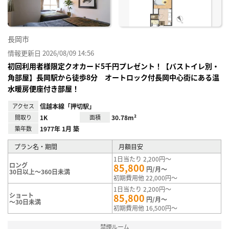
長岡市
情報更新日 2026/08/09 14:56
初回利用者様限定クオカード5千円プレゼント！【バストイレ別・
角部屋】長岡駅から徒歩8分 オートロック付長岡中心街にある温
水暖房便座付き部屋！
アクセス
信越本線「押切駅」
間取り
1K
面積
30.78m²
築年数
1977年 1月 築
プラン名・期間
月額目安
1日当たり 2,200円～
ロング
85,800
円/月～
30日以上～360日未満
初期費用他 22,000円～
1日当たり 2,200円～
ショート
85,800
円/月～
～30日未満
初期費用他 16,500円～
禁煙ルーム