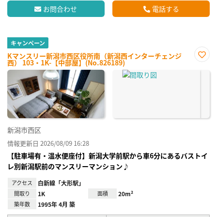
お問合わせ
電話する
キャンペーン
Kマンスリー新潟市西区役所南（新潟西インターチェンジ
西） 103・1K-【中部屋】(No.826189)
お気
に入
り登
録
新潟市西区
情報更新日 2026/08/09 16:28
【駐車場有・温水便座付】新潟大学前駅から車6分にあるバストイ
レ別新潟駅前のマンスリーマンション♪
アクセス
白新線「大形駅」
間取り
1K
面積
20m²
築年数
1995年 4月 築