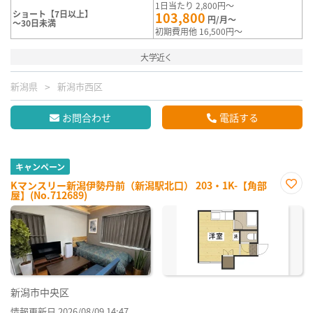
1日当たり 2,800円～
ショート【7日以上】
103,800
円/月～
～30日未満
初期費用他 16,500円～
大学近く
新潟県
新潟市西区
お問合わせ
電話する
キャンペーン
Kマンスリー新潟伊勢丹前（新潟駅北口） 203・1K-【角部
屋】(No.712689)
お気
に入
り登
録
新潟市中央区
情報更新日 2026/08/09 14:47