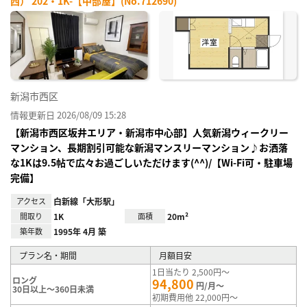
西） 202・1K-【中部屋】(No.712690)
お気
に入
り登
録
新潟市西区
情報更新日 2026/08/09 15:28
【新潟市西区坂井エリア・新潟市中心部】人気新潟ウィークリー
マンション、長期割引可能な新潟マンスリーマンション♪お洒落
な1Kは9.5帖で広々お過ごしいただけます(^^)/【Wi-Fi可・駐車場
完備】
アクセス
白新線「大形駅」
間取り
1K
面積
20m²
築年数
1995年 4月 築
プラン名・期間
月額目安
1日当たり 2,500円～
ロング
94,800
円/月～
30日以上～360日未満
初期費用他 22,000円～