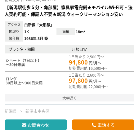
【新潟駅徒歩５分・角部屋】家具家電完備★モバイルWi-Fi可・法
人契約可能・保証人不要★新潟 ウィークリーマンション安い
アクセス
白新線「大形駅」
間取り
1K
面積
18m²
築年数
1986年 3月 築
プラン名・期間
月額目安
1日当たり 2,500円～
ショート【7日以上】
94,800
円/月～
～30日未満
初期費用他 16,500円～
1日当たり 2,600円～
ロング
97,800
円/月～
30日以上～360日未満
初期費用他 22,000円～
大学近く
新潟県
新潟市中央区
お問合わせ
電話する