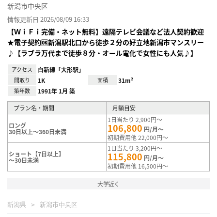
新潟市中央区
情報更新日 2026/08/09 16:33
【ＷｉＦｉ完備・ネット無料】遠隔テレビ会議など法人契約歓迎
★電子契約🆗新潟駅北口から徒歩２分の好立地新潟市マンスリー
♪【ラブラ万代まで徒歩８分・オール電化で女性にも人気♪】
アクセス
白新線「大形駅」
間取り
1K
面積
31m²
築年数
1991年 1月 築
プラン名・期間
月額目安
1日当たり 2,900円～
ロング
106,800
円/月～
30日以上～360日未満
初期費用他 22,000円～
1日当たり 3,200円～
ショート【7日以上】
115,800
円/月～
～30日未満
初期費用他 16,500円～
大学近く
新潟県
新潟市中央区