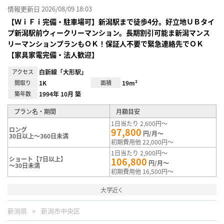
情報更新日 2026/08/09 18:03
【ＷｉＦｉ完備・駐車場可】新潟駅まで徒歩4分。好立地ＵＢタイ
プ新潟駅前ウィークリーマンション。長期割引可能ま新潟マンス
リーマンションプランもＯＫ！保証人不要で緊急連絡先でＯＫ
【家具家電完備・法人歓迎】
アクセス
白新線「大形駅」
間取り
1K
面積
19m²
築年数
1994年 10月 築
プラン名・期間
月額目安
1日当たり 2,600円～
ロング
97,800
円/月～
30日以上～360日未満
初期費用他 22,000円～
1日当たり 2,900円～
ショート【7日以上】
106,800
円/月～
～30日未満
初期費用他 16,500円～
大学近く
新潟県
新潟市中央区