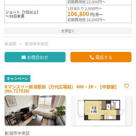
初期費用他 22,000円～
1日当たり 2,900円～
ショート【7日以上】
106,800
円/月～
～30日未満
初期費用他 16,500円～
大学近く
新潟県
新潟市中央区
お問合わせ
電話する
キャンペーン
Kマンスリー新潟駅前（万代広場前） 606・1K・【中部屋】
(No.717038)
お気
に入
り登
録
新潟市中央区