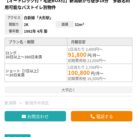
【オートロック付・宅配BOX付】新潟駅から徒歩18分 多数名利
用可能なバストイレ別物件
アクセス
白新線「大形駅」
間取り
2K
面積
32m²
築年数
1992年 4月 築
プラン名・期間
月額目安
1日当たり 2,400円～
ロング
91,800
円/月～
30日以上～360日未満
初期費用他 22,000円～
1日当たり 2,700円～
ショート【7日以上】
100,800
円/月～
～30日未満
初期費用他 16,500円～
大学近く
新潟県
新潟市中央区
お問合わせ
電話する