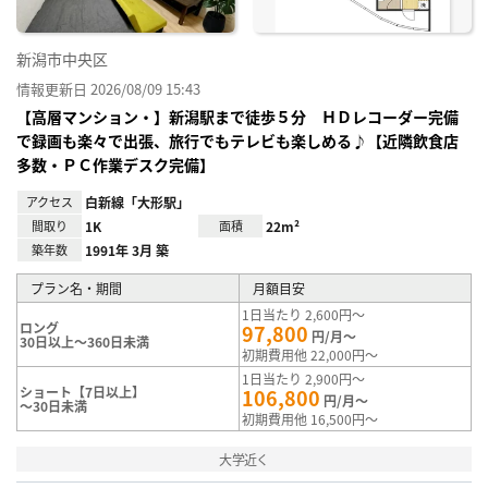
新潟市中央区
情報更新日 2026/08/09 15:43
【高層マンション・】新潟駅まで徒歩５分 ＨＤレコーダー完備
で録画も楽々で出張、旅行でもテレビも楽しめる♪【近隣飲食店
多数・ＰＣ作業デスク完備】
アクセス
白新線「大形駅」
間取り
1K
面積
22m²
築年数
1991年 3月 築
プラン名・期間
月額目安
1日当たり 2,600円～
ロング
97,800
円/月～
30日以上～360日未満
初期費用他 22,000円～
1日当たり 2,900円～
ショート【7日以上】
106,800
円/月～
～30日未満
初期費用他 16,500円～
大学近く