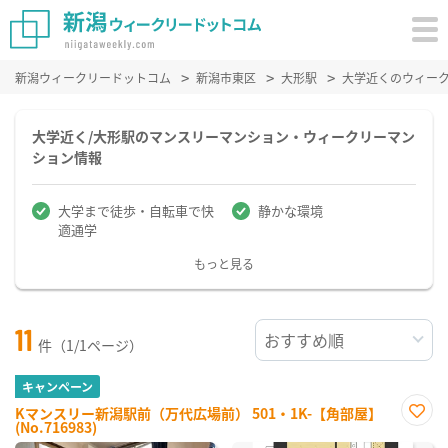
新潟ウィークリードットコム
新潟市東区
大形駅
大学近くのウィー
大学近く/大形駅のマンスリーマンション・ウィークリーマン
ション情報
大学まで徒歩・自転車で快
静かな環境
適通学
もっと見る
11
件（1/1ページ）
キャンペーン
Kマンスリー新潟駅前（万代広場前） 501・1K-【角部屋】
(No.716983)
お気
に入