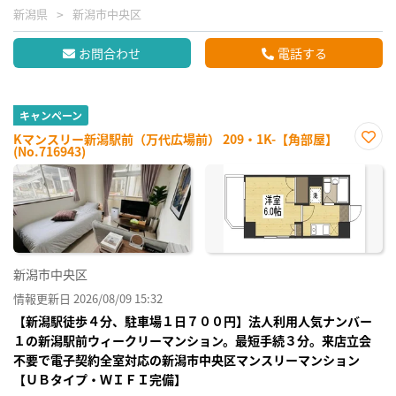
新潟県
新潟市中央区
お問合わせ
電話する
キャンペーン
Kマンスリー新潟駅前（万代広場前） 209・1K-【角部屋】
(No.716943)
お気
に入
り登
録
新潟市中央区
情報更新日 2026/08/09 15:32
【新潟駅徒歩４分、駐車場１日７００円】法人利用人気ナンバー
１の新潟駅前ウィークリーマンション。最短手続３分。来店立会
不要で電子契約全室対応の新潟市中央区マンスリーマンション
【ＵＢタイプ・ＷＩＦＩ完備】