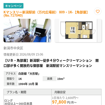
キャンペーン
Kマンスリー新潟駅前（万代広場前） 809・1K-【角部屋】
(No.717040)
お気
に入
り登
録
新潟市中央区
情報更新日 2026/08/09 15:06
【ＵＢ・角部屋】新潟駅～徒歩４分ウィークリーマンション 開
口部が多く開放的な御部屋 新潟駅前マンスリーマンション
アクセス
白新線「大形駅」
間取り
1K
面積
19m²
築年数
1994年 10月 築
プラン名・期間
月額目安
1日当たり 2,600円～
ロング
97,800
円/月～
30日以上～360日未満