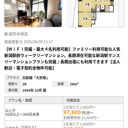
り登
録
新潟市中央区
情報更新日 2026/08/09 13:17
【ＷｉＦｉ完備・最大４名利用可能】ファミリー利用可能な人気
新潟駅前ウィークリーマンション。長期滞在可能な新潟駅マンス
リーマンションプランも完備♪長期出張にも利用できます【法人
歓迎・電子契約全物件可能】
アクセス
白新線「大形駅」
間取り
2K
面積
29m²
築年数
1994年 10月 築
プラン名・期間
月額目安
1日当たり 2,600円～
ロング
97,800
円/月～
30日以上～360日未満
初期費用他 22,000円～
1日当たり 2,900円～
ショート【7日以上】