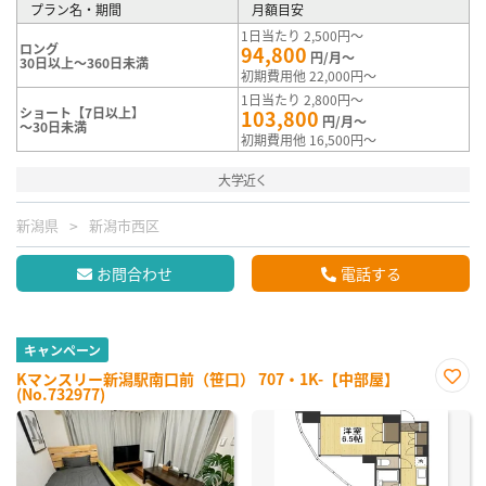
プラン名・期間
月額目安
1日当たり 2,500円～
ロング
94,800
円/月～
30日以上～360日未満
初期費用他 22,000円～
1日当たり 2,800円～
ショート【7日以上】
103,800
円/月～
～30日未満
初期費用他 16,500円～
大学近く
新潟県
新潟市西区
お問合わせ
電話する
キャンペーン
Kマンスリー新潟駅南口前（笹口） 707・1K-【中部屋】
(No.732977)
お気
に入
り登
録