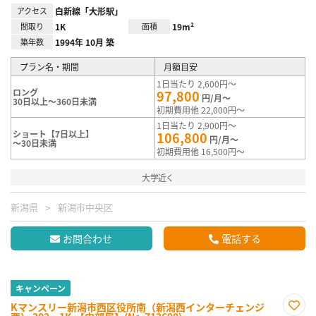
アクセス
白新線「大形駅」
間取り
1K
面積
19m²
築年数
1994年 10月 築
プラン名・期間
月額目安
1日当たり 2,600円～
ロング
97,800
円/月～
30日以上～360日未満
初期費用他 22,000円～
1日当たり 2,900円～
ショート【7日以上】
106,800
円/月～
～30日未満
初期費用他 16,500円～
大学近く
新潟県
新潟市中央区
お問合わせ
電話する
キャンペーン
Kマンスリー新潟市西区役所南（新潟西インターチェンジ