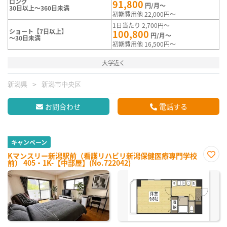
ロング
91,800
円/月～
30日以上～360日未満
初期費用他 22,000円～
1日当たり 2,700円～
ショート【7日以上】
100,800
円/月～
～30日未満
初期費用他 16,500円～
大学近く
新潟県
新潟市中央区
お問合わせ
電話する
キャンペーン
Kマンスリー新潟駅前（看護リハビリ新潟保健医療専門学校
前） 405・1K-【中部屋】(No.722042)
お気
に入
り登
録