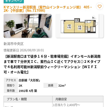
キャンペーン
Kマンスリー新潟駅南（紫竹山インターチェンジ前） 405・
2K-【中部屋】(No.717086)
お気
に入
り登
録
新潟市中央区
情報更新日 2026/08/09 18:01
【新潟駅南口まで徒歩１６分・駐車場完備】イオンモール新潟南
まで車で７分弁天ＩＣ、紫竹山ＩＣ近くでアクセス◎２Ｋタイプ
で４名利用可能🆗新潟駅前ウィークリーマンション【ＷＩＦＩ
可・オール電化】
アクセス
白新線「大形駅」
間取り
2K
面積
32m²
築年数
1992年 4月 築
プラン名・期間
月額目安
1日当たり 2,400円～