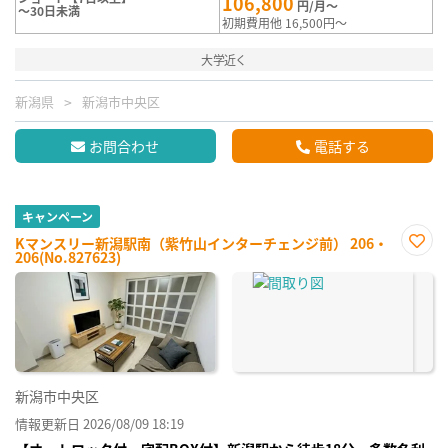
106,800
円/月～
～30日未満
初期費用他 16,500円～
大学近く
新潟県
新潟市中央区
お問合わせ
電話する
キャンペーン
Kマンスリー新潟駅南（紫竹山インターチェンジ前） 206・
206(No.827623)
お気
に入
り登
録
新潟市中央区
情報更新日 2026/08/09 18:19