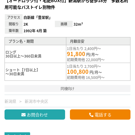
【オートロック付・宅配BOX付】新潟駅から徒歩18分 多数名利
用可能なバストイレ別物件
アクセス
白新線「豊栄駅」
間取り
2K
面積
32m²
築年数
1992年 4月 築
プラン名・期間
月額目安
1日当たり 2,400円～
ロング
91,800
円/月～
30日以上～360日未満
初期費用他 22,000円～
1日当たり 2,700円～
ショート【7日以上】
100,800
円/月～
～30日未満
初期費用他 16,500円～
同棲向け
新潟県
新潟市中央区
お問合わせ
電話する