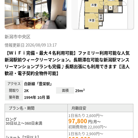
り登
録
新潟市中央区
情報更新日 2026/08/09 13:17
【ＷｉＦｉ完備・最大４名利用可能】ファミリー利用可能な人気
新潟駅前ウィークリーマンション。長期滞在可能な新潟駅マンス
リーマンションプランも完備♪長期出張にも利用できます【法人
歓迎・電子契約全物件可能】
アクセス
白新線「豊栄駅」
間取り
2K
面積
29m²
築年数
1994年 10月 築
プラン名・期間
月額目安
1日当たり 2,600円～
ロング
97,800
円/月～
30日以上～360日未満
初期費用他 22,000円～
1日当たり 2,900円～
ショート【7日以上】