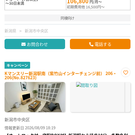
106,800
円/月～
～30日未満
初期費用他 16,500円～
同棲向け
新潟県
新潟市中央区
お問合わせ
電話する
キャンペーン
Kマンスリー新潟駅南（紫竹山インターチェンジ前） 206・
206(No.827623)
お気
に入
り登
録
新潟市中央区
情報更新日 2026/08/09 18:19