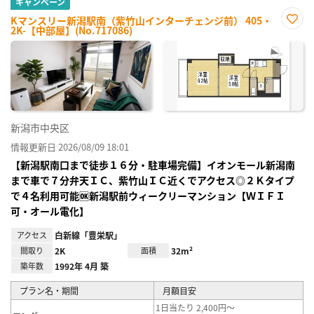
キャンペーン
Kマンスリー新潟駅南（紫竹山インターチェンジ前） 405・
2K-【中部屋】(No.717086)
お気
に入
り登
録
新潟市中央区
情報更新日 2026/08/09 18:01
【新潟駅南口まで徒歩１６分・駐車場完備】イオンモール新潟南
まで車で７分弁天ＩＣ、紫竹山ＩＣ近くでアクセス◎２Ｋタイプ
で４名利用可能🆗新潟駅前ウィークリーマンション【ＷＩＦＩ
可・オール電化】
アクセス
白新線「豊栄駅」
間取り
2K
面積
32m²
築年数
1992年 4月 築
プラン名・期間
月額目安
1日当たり 2,400円～