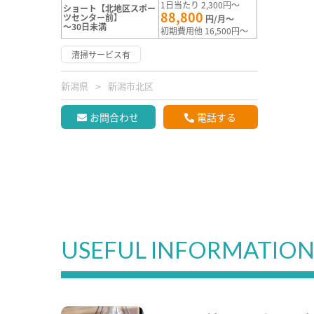
1日当たり 2,300円～
ショート【北地区スポー
88,800
ツセンター前】
円/月～
～30日未満
初期費用他 16,500円～
清掃サービス有
新潟県
新潟市北区
お問合わせ
電話する
USEFUL INFORMATIO