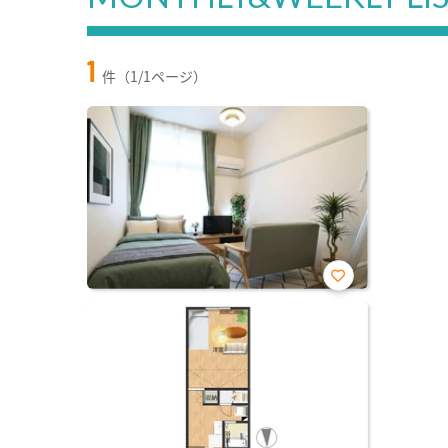
1
件（1/1ページ）
お気
に入
り登
録