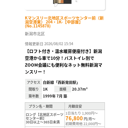
Kマンスリー北地区スポーツセンター前（新
潟空港東） 204・1K-【中部屋】
(No.1145878)
新潟市北区
情報更新日 2026/08/02 15:54
【ロフト付き・温水暖房便座付き】新潟
空港から車で10分！バストイレ別で
ZOOM会議にも便利なネット無料新潟マ
ンスリー！
白新線「西新発田駅」
アクセス
1K
20.37m²
間取り
面積
1999年 7月 築
築年数
プラン名・期間
月額目安
1日当たり 1,900円～
ロング【北地区スポーツ
76,800
センター前】
円/月～
30日以上～365日未満
初期費用他 22,000円～