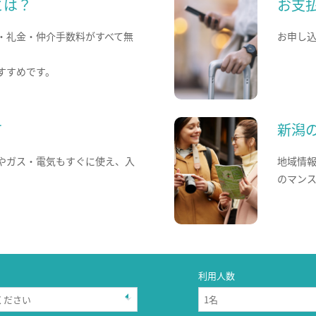
とは？
お支
・礼金・仲介手数料がすべて無
お申し
すすめです。
て
新潟
やガス・電気もすぐに使え、入
地域情
のマン
利用人数