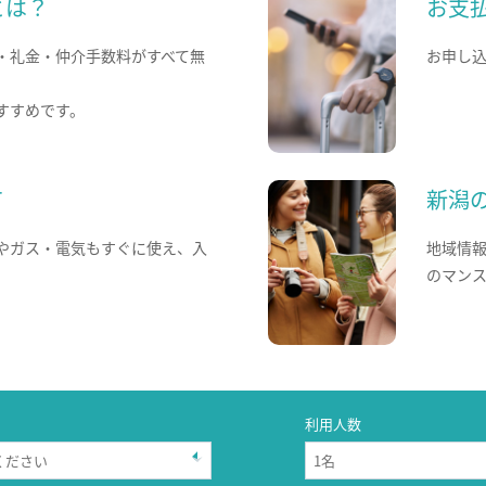
とは？
お支
・礼金・仲介手数料がすべて無
お申し
すすめです。
て
新潟
やガス・電気もすぐに使え、入
地域情
のマン
利用人数