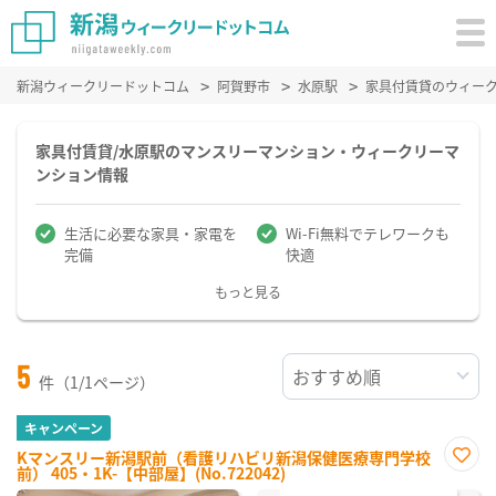
新潟ウィークリードットコム
阿賀野市
水原駅
家具付賃貸のウィー
家具付賃貸/水原駅のマンスリーマンション・ウィークリーマ
ンション情報
生活に必要な家具・家電を
Wi-Fi無料でテレワークも
完備
快適
もっと見る
5
件（1/1ページ）
キャンペーン
Kマンスリー新潟駅前（看護リハビリ新潟保健医療専門学校
前） 405・1K-【中部屋】(No.722042)
お気
に入