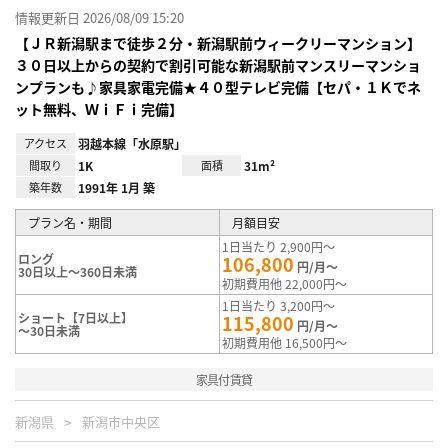
情報更新日 2026/08/09 15:20
【ＪＲ新潟駅まで徒歩２分・新潟駅前ウィークリーマンション】
３０日以上からの契約で割引可能な新潟駅前マンスリーマンショ
ンプランも♪家具家電完備★４０型テレビ完備【セパ・１Ｋでネ
ット無料、ＷｉＦｉ完備】
アクセス
羽越本線「水原駅」
間取り
1K
面積
31m²
築年数
1991年 1月 築
プラン名・期間
月額目安
1日当たり 2,900円～
ロング
106,800
円/月～
30日以上～360日未満
初期費用他 22,000円～
1日当たり 3,200円～
ショート【7日以上】
115,800
円/月～
～30日未満
初期費用他 16,500円～
家具付賃貸
新潟県
新潟市中央区