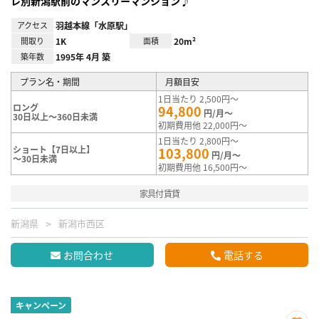
レ別新潟駅前のマンスリーマンション♪
アクセス
羽越本線「水原駅」
間取り
1K
面積
20m²
築年数
1995年 4月 築
プラン名・期間
月額目安
1日当たり 2,500円～
ロング
94,800
円/月～
30日以上～360日未満
初期費用他 22,000円～
1日当たり 2,800円～
ショート【7日以上】
103,800
円/月～
～30日未満
初期費用他 16,500円～
家具付賃貸
新潟県
新潟市西区
お問合わせ
電話する
キャンペーン