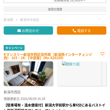
初期費用他 16,500円～
家具付賃貸
新潟県
新潟市中央区
お問合わせ
電話する
キャンペーン
Kマンスリー新潟市西区役所南（新潟西インターチェンジ
西） 103・1K-【中部屋】(No.826189)
お気
に入
り登
録
新潟市西区
情報更新日 2026/08/09 16:28
【駐車場有・温水便座付】新潟大学前駅から車6分にあるバストイ