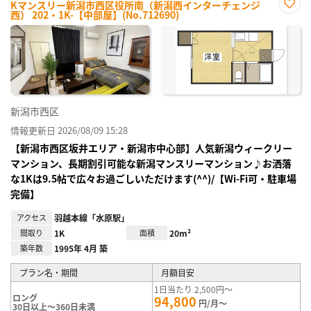
Kマンスリー新潟市西区役所南（新潟西インターチェンジ
西） 202・1K-【中部屋】(No.712690)
お気
に入
り登
録
新潟市西区
情報更新日 2026/08/09 15:28
【新潟市西区坂井エリア・新潟市中心部】人気新潟ウィークリー
マンション、長期割引可能な新潟マンスリーマンション♪お洒落
な1Kは9.5帖で広々お過ごしいただけます(^^)/【Wi-Fi可・駐車場
完備】
アクセス
羽越本線「水原駅」
間取り
1K
面積
20m²
築年数
1995年 4月 築
プラン名・期間
月額目安
1日当たり 2,500円～
ロング
94,800
円/月～
30日以上～360日未満