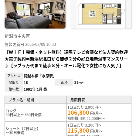
り登
録
新潟市中央区
情報更新日 2026/08/09 16:33
【ＷｉＦｉ完備・ネット無料】遠隔テレビ会議など法人契約歓迎
★電子契約🆗新潟駅北口から徒歩２分の好立地新潟市マンスリー
♪【ラブラ万代まで徒歩８分・オール電化で女性にも人気♪】
アクセス
羽越本線「水原駅」
間取り
1K
面積
31m²
築年数
1991年 1月 築
プラン名・期間
月額目安
1日当たり 2,900円～
ロング
106,800
円/月～
30日以上～360日未満
初期費用他 22,000円～
1日当たり 3,200円～
ショート【7日以上】
115,800
円/月～
～30日未満