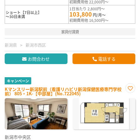
初期費用他 22,000円～
1日当たり 2,800円～
ショート【7日以上】
103,800
円/月～
～30日未満
初期費用他 16,500円～
家具付賃貸
新潟県
新潟市西区
お問合わせ
電話する
キャンペーン
Kマンスリー新潟駅前（看護リハビリ新潟保健医療専門学校
前） 805・1K-【中部屋】(No.722045)
お気
に入
り登
録
新潟市中央区