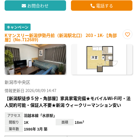
お問合わせ
電話する
キャンペーン
Kマンスリー新潟伊勢丹前（新潟駅北口） 203・1K-【角部
屋】(No.712689)
お気
に入
り登
録
新潟市中央区
情報更新日 2026/08/09 14:47
【新潟駅徒歩５分・角部屋】家具家電完備★モバイルWi-Fi可・法
人契約可能・保証人不要★新潟 ウィークリーマンション安い
アクセス
羽越本線「水原駅」
間取り
1K
面積
18m²
築年数
1986年 3月 築