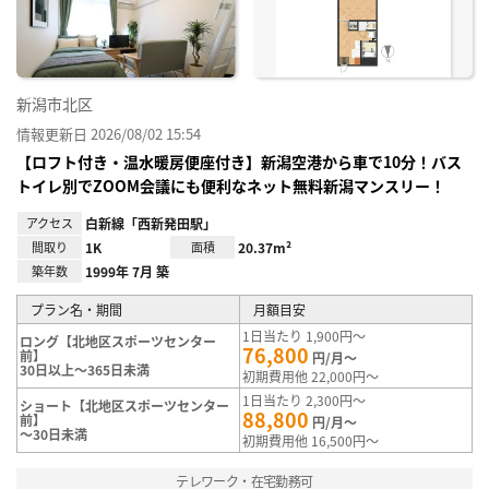
録
新潟市北区
情報更新日 2026/08/02 15:54
【ロフト付き・温水暖房便座付き】新潟空港から車で10分！バス
トイレ別でZOOM会議にも便利なネット無料新潟マンスリー！
アクセス
白新線「西新発田駅」
間取り
1K
面積
20.37m²
築年数
1999年 7月 築
プラン名・期間
月額目安
1日当たり 1,900円～
ロング【北地区スポーツセンター
76,800
前】
円/月～
30日以上～365日未満
初期費用他 22,000円～
1日当たり 2,300円～
ショート【北地区スポーツセンター
88,800
前】
円/月～
～30日未満
初期費用他 16,500円～
テレワーク・在宅勤務可