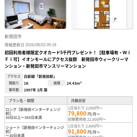
り登
録
新発田市
情報更新日 2026/08/02 09:18
初回利用者様限定クオカード5千円プレゼント！【駐車場有・Ｗｉ
Ｆｉ可】イオンモールにアクセス抜群 新発田市ウィークリーマ
ンション・新発田市マンスリーマンション
アクセス
白新線「新発田駅」
間取り
1K
面積
24.43m²
築年数
1997年 3月 築
プラン名・期間
月額目安
1日当たり 2,000円～
ロング【新発田インターチェンジ
79,800
前】
円/月～
30日以上～365日未満
初期費用他 22,000円～
1日当たり 2,400円～
ショート【新発田インターチェンジ
91,800
前】
円/月～
～30日未満