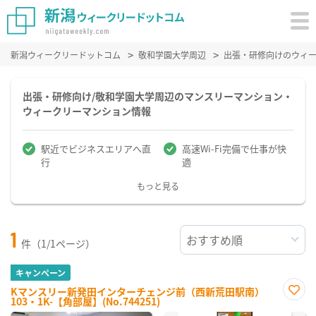
新潟ウィークリードットコム
敬和学園大学周辺
出張・研修向けのウィ
出張・研修向け/敬和学園大学周辺のマンスリーマンション・
ウィークリーマンション情報
駅近でビジネスエリアへ直
高速Wi-Fi完備で仕事が快
行
適
もっと見る
1
件（1/1ページ）
キャンペーン
Kマンスリー新発田インターチェンジ前（西新荒田駅南）
103・1K-【角部屋】(No.744251)
お気
に入