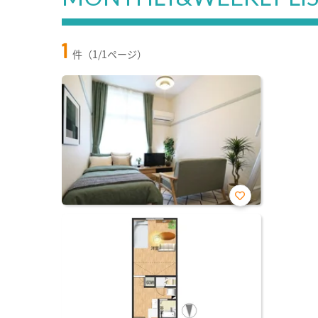
1
件（1/1ページ）
お気
に入
り登
録