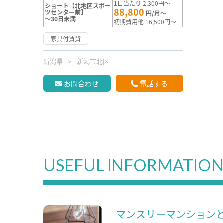
1日当たり 2,300円～
ショート【北地区スポー
88,800
ツセンター前】
円/月～
～30日未満
初期費用他 16,500円～
家具付賃貸
新潟県
新潟市北区
お問合わせ
電話する
USEFUL INFORMATIO
マンスリーマンション