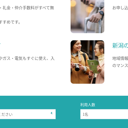
・礼金・仲介手数料がすべて無
お申し
すすめです。
て
新潟
やガス・電気もすぐに使え、入
地域情
のマン
利用人数