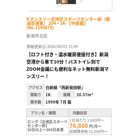
Kマンスリー北地区スポーツセンター前（新
潟空港東） 204・1K-【中部屋】
(No.1145878)
新潟市北区
情報更新日 2026/08/02 15:54
【ロフト付き・温水暖房便座付き】新潟
空港から車で10分！バストイレ別で
ZOOM会議にも便利なネット無料新潟マ
ンスリー！
白新線「西新発田駅」
アクセス
1K
20.37m²
間取り
面積
1999年 7月 築
築年数
プラン名・期間
月額目安
1日当たり 1,900円～
ロング【北地区スポーツ
76,800
センター前】
円/月～
30日以上～365日未満
初期費用他 22,000円～