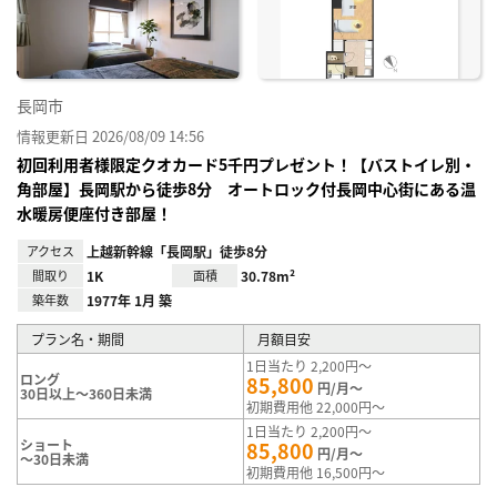
録
長岡市
情報更新日 2026/08/09 14:56
初回利用者様限定クオカード5千円プレゼント！【バストイレ別・
角部屋】長岡駅から徒歩8分 オートロック付長岡中心街にある温
水暖房便座付き部屋！
アクセス
上越新幹線「長岡駅」徒歩8分
間取り
1K
面積
30.78m²
築年数
1977年 1月 築
プラン名・期間
月額目安
1日当たり 2,200円～
ロング
85,800
円/月～
30日以上～360日未満
初期費用他 22,000円～
1日当たり 2,200円～
ショート
85,800
円/月～
～30日未満
初期費用他 16,500円～