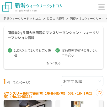
新潟ウィークリードットコム
長岡大学周辺
同棲向けのウィークリー・
同棲向け/長岡大学周辺のマンスリーマンション・ウィークリ
ーマンション情報
1LDK以上で2人でも広々快
収納充実で荷物の多い2人
適
でも安心
もっと見る
1
件（1/1ページ）
Kマンスリー長岡市役所前（JR長岡駅前） 501・1K-【角部
屋】(No.1146315)
お気
に入
り登