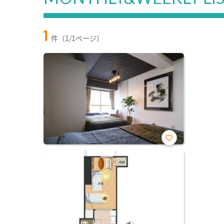
1
件（1/1ページ）
お気
に入
り登
録