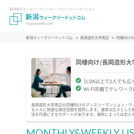
新潟県のマンスリーマンション・ウィークリーマンション
新潟ウィークリードットコム
長岡造形大学周辺
同棲向け
同棲向け/長岡造形
1LDK以上で2人でも広
Wi-Fi完備でテレワー
長岡造形大学周辺の同棲向けのマンスリーマンション・ウ
る人々に快適な居住空間を提供します。通常は広々とした
活を円滑にするサポートがあります。場所によっては恋人
MONTHLY&WEEKLY LI