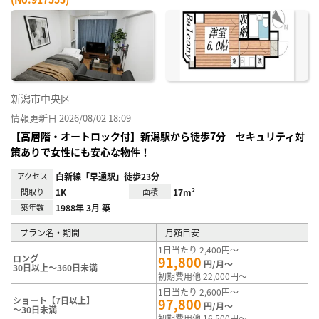
お気
に入
り登
録
新潟市中央区
情報更新日 2026/08/02 18:09
【高層階・オートロック付】新潟駅から徒歩7分 セキュリティ対
策ありで女性にも安心な物件！
アクセス
白新線「早通駅」徒歩23分
間取り
1K
面積
17m²
築年数
1988年 3月 築
プラン名・期間
月額目安
1日当たり 2,400円～
ロング
91,800
円/月～
30日以上～360日未満
初期費用他 22,000円～
1日当たり 2,600円～
ショート【7日以上】
97,800
円/月～
～30日未満
初期費用他 16,500円～