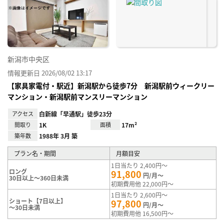
り登
録
新潟市中央区
情報更新日 2026/08/02 13:17
【家具家電付・駅近】新潟駅から徒歩7分 新潟駅前ウィークリー
マンション・新潟駅前マンスリーマンション
アクセス
白新線「早通駅」徒歩23分
間取り
1K
面積
17m²
築年数
1988年 3月 築
プラン名・期間
月額目安
1日当たり 2,400円～
ロング
91,800
円/月～
30日以上～360日未満
初期費用他 22,000円～
1日当たり 2,600円～
ショート【7日以上】
97,800
円/月～
～30日未満
初期費用他 16,500円～