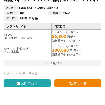
アクセス
上越新幹線「新潟駅」徒歩13分
間取り
1DK
面積
32m²
築年数
1988年 11月 築
プラン名・期間
月額目安
1日当たり 2,200円～
ロング
85,800
円/月～
30日以上～360日未満
初期費用他 22,000円～
1日当たり 2,700円～
ショート【7日以上】
100,800
円/月～
～30日未満
初期費用他 16,500円～
カード決済OK
新潟県
新潟市中央区
お問合わせ
電話する