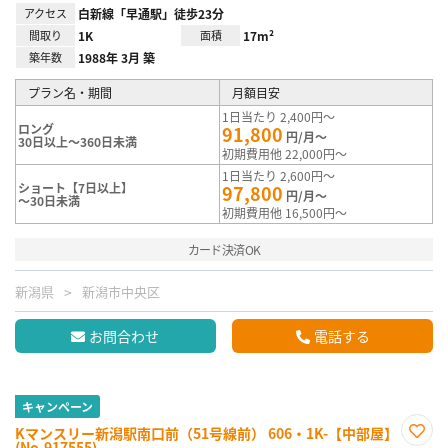
アクセス
白新線「早通駅」徒歩23分
間取り
1K
面積
17m²
築年数
1988年 3月 築
プラン名・期間
月額目安
1日当たり 2,400円～
ロング
91,800
円/月～
30日以上～360日未満
初期費用他 22,000円～
1日当たり 2,600円～
ショート【7日以上】
97,800
円/月～
～30日未満
初期費用他 16,500円～
カード決済OK
新潟県
新潟市中央区
お問合わせ
電話する
キャンペーン
Kマンスリー新潟駅南口前（51号線前） 606・1K-【中部屋】
(No.917555)