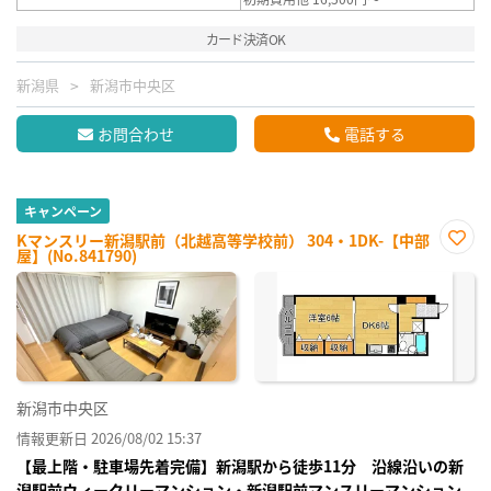
カード決済OK
新潟県
新潟市中央区
お問合わせ
電話する
キャンペーン
Kマンスリー新潟駅前（北越高等学校前） 304・1DK-【中部
屋】(No.841790)
お気
に入
り登
録
新潟市中央区
情報更新日 2026/08/02 15:37
【最上階・駐車場先着完備】新潟駅から徒歩11分 沿線沿いの新
潟駅前ウィークリーマンション・新潟駅前マンスリーマンション