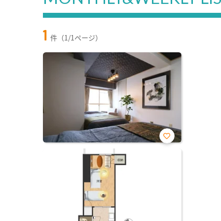
1
件（1/1ページ）
お気
に入
り登
録