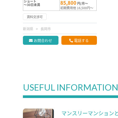
ショート
85,800
円/月～
～30日未満
初期費用他 16,500円～
賃料交渉可
新潟県
長岡市
お問合わせ
電話する
USEFUL INFORMATIO
マンスリーマンション