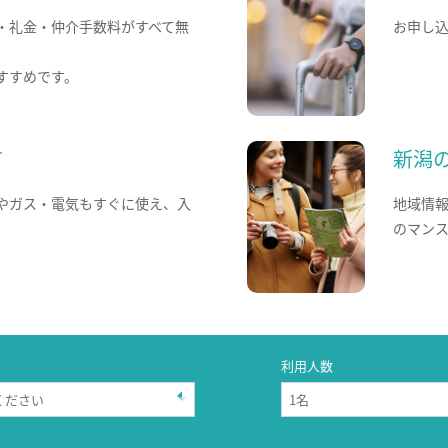
・礼金・仲介手数料がすべて無
お申し
すすめです。
て
新潟
やガス・電気もすぐに使え、入
地域情
のマン
利用人数