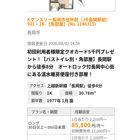
Kマンスリー長岡市役所前（JR長岡駅前）
501・1K-【角部屋】(No.1146315)
長岡市
情報更新日 2026/08/02 14:56
初回利用者様限定クオカード5千円プレゼ
ント！【バストイレ別・角部屋】長岡駅
から徒歩8分 オートロック付長岡中心街
にある温水暖房便座付き部屋！
上越新幹線「長岡駅」徒歩8分
アクセス
1K
30.78m²
間取り
面積
1977年 1月 築
築年数
プラン名・期間
月額目安
1日当たり 2,200円～
ロング
85,800
円/月～
30日以上～360日未満
初期費用他 22,000円～
1日当たり 2,200円～