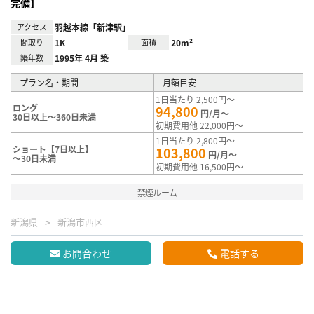
完備】
アクセス
羽越本線「新津駅」
間取り
1K
面積
20m²
築年数
1995年 4月 築
プラン名・期間
月額目安
1日当たり 2,500円～
ロング
94,800
円/月～
30日以上～360日未満
初期費用他 22,000円～
1日当たり 2,800円～
ショート【7日以上】
103,800
円/月～
～30日未満
初期費用他 16,500円～
禁煙ルーム
新潟県
新潟市西区
お問合わせ
電話する