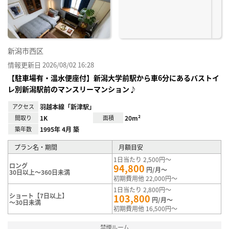
録
新潟市西区
情報更新日 2026/08/02 16:28
【駐車場有・温水便座付】新潟大学前駅から車6分にあるバストイ
レ別新潟駅前のマンスリーマンション♪
アクセス
羽越本線「新津駅」
間取り
1K
面積
20m²
築年数
1995年 4月 築
プラン名・期間
月額目安
1日当たり 2,500円～
ロング
94,800
円/月～
30日以上～360日未満
初期費用他 22,000円～
1日当たり 2,800円～
ショート【7日以上】
103,800
円/月～
～30日未満
初期費用他 16,500円～
禁煙ルーム