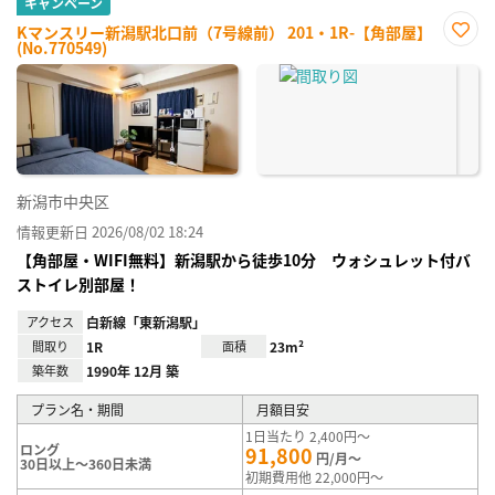
キャンペーン
Kマンスリー新潟駅北口前（7号線前） 201・1R-【角部屋】
(No.770549)
お気
に入
り登
録
新潟市中央区
情報更新日 2026/08/02 18:24
【角部屋・WIFI無料】新潟駅から徒歩10分 ウォシュレット付バ
ストイレ別部屋！
アクセス
白新線「東新潟駅」
間取り
1R
面積
23m²
築年数
1990年 12月 築
プラン名・期間
月額目安
1日当たり 2,400円～
ロング
91,800
円/月～
30日以上～360日未満
初期費用他 22,000円～