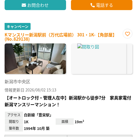
お問合わせ
電話する
キャンペーン
Kマンスリー新潟駅前（万代広場前） 301・1K-【角部屋】
(No.829138)
お気
に入
り登
録
新潟市中央区
情報更新日 2026/08/02 15:13
【オートロック付・管理人在中】新潟駅から徒歩7分 家具家電付
新潟マンスリーマンション！
アクセス
白新線「豊栄駅」
間取り
1K
面積
19m²
築年数
1994年 10月 築