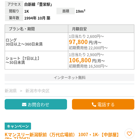
アクセス
白新線「豊栄駅」
間取り
1K
面積
19m²
築年数
1994年 10月 築
プラン名・期間
月額目安
1日当たり 2,600円～
ロング
97,800
円/月～
30日以上～360日未満
初期費用他 22,000円～
1日当たり 2,900円～
ショート【7日以上】
106,800
円/月～
～30日未満
初期費用他 16,500円～
インターネット無料
新潟県
新潟市中央区
お問合わせ
電話する
キャンペーン
Kマンスリー新潟駅前（万代広場前） 1007・1K-【中部屋】
(No.717042)