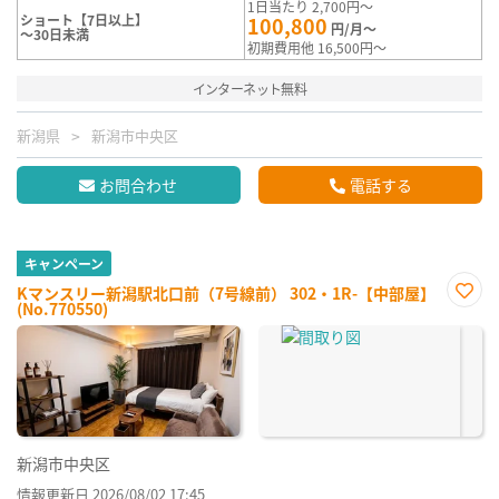
1日当たり 2,700円～
ショート【7日以上】
100,800
円/月～
～30日未満
初期費用他 16,500円～
インターネット無料
新潟県
新潟市中央区
お問合わせ
電話する
キャンペーン
Kマンスリー新潟駅北口前（7号線前） 302・1R-【中部屋】
(No.770550)
お気
に入
り登
録
新潟市中央区
情報更新日 2026/08/02 17:45