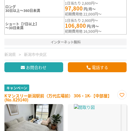
1日当たり 2,600円～
ロング
97,800
円/月～
30日以上～360日未満
初期費用他 22,000円～
1日当たり 2,900円～
ショート【7日以上】
106,800
円/月～
～30日未満
初期費用他 16,500円～
インターネット無料
新潟県
新潟市中央区
お問合わせ
電話する
キャンペーン
Kマンスリー新潟駅前（万代広場前） 306・1K-【中部屋】
(No.829140)
お気
に入
り登
録