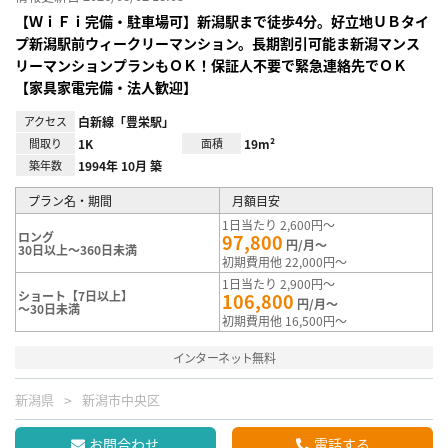
【ＷｉＦｉ完備・駐車場可】新潟駅まで徒歩4分。好立地ＵＢタイ
プ新潟駅前ウィークリーマンション。長期割引可能ま新潟マンス
リーマンションプランもＯＫ！保証人不要で緊急連絡先でＯＫ
【家具家電完備・法人歓迎】
アクセス
白新線「豊栄駅」
間取り
1K
面積
19m²
築年数
1994年 10月 築
プラン名・期間
月額目安
1日当たり 2,600円～
ロング
97,800
円/月～
30日以上～360日未満
初期費用他 22,000円～
1日当たり 2,900円～
ショート【7日以上】
106,800
円/月～
～30日未満
初期費用他 16,500円～
インターネット無料
新潟県
新潟市中央区
お問合わせ
電話する