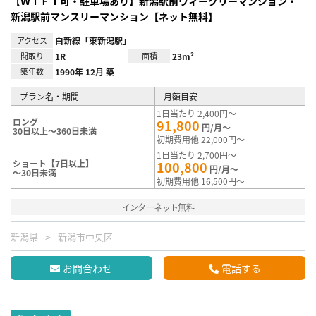
【ＷｉＦｉ可・駐車場あり】新潟駅前ウィークリーマンション・
新潟駅前マンスリーマンション【ネット無料】
アクセス
白新線「東新潟駅」
間取り
1R
面積
23m²
築年数
1990年 12月 築
プラン名・期間
月額目安
1日当たり 2,400円～
ロング
91,800
円/月～
30日以上～360日未満
初期費用他 22,000円～
1日当たり 2,700円～
ショート【7日以上】
100,800
円/月～
～30日未満
初期費用他 16,500円～
インターネット無料
新潟県
新潟市中央区
お問合わせ
電話する