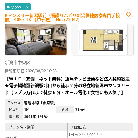
キャンペーン
Kマンスリー新潟駅前（看護リハビリ新潟保健医療専門学校
前） 405・1K-【中部屋】(No.722042)
お気
に入
り登
録
新潟市中央区
情報更新日 2026/08/02 16:33
【ＷｉＦｉ完備・ネット無料】遠隔テレビ会議など法人契約歓迎
★電子契約🆗新潟駅北口から徒歩２分の好立地新潟市マンスリー
♪【ラブラ万代まで徒歩８分・オール電化で女性にも人気♪】
アクセス
羽越本線「水原駅」
間取り
1K
面積
31m²
築年数
1991年 1月 築
プラン名・期間
月額目安
1日当たり 2,900円～