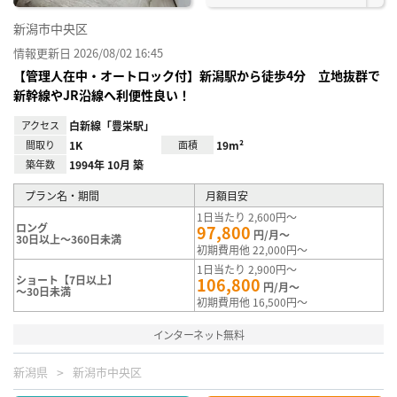
新潟市中央区
情報更新日 2026/08/02 16:45
【管理人在中・オートロック付】新潟駅から徒歩4分 立地抜群で
新幹線やJR沿線へ利便性良い！
アクセス
白新線「豊栄駅」
間取り
1K
面積
19m²
築年数
1994年 10月 築
プラン名・期間
月額目安
1日当たり 2,600円～
ロング
97,800
円/月～
30日以上～360日未満
初期費用他 22,000円～
1日当たり 2,900円～
ショート【7日以上】
106,800
円/月～
～30日未満
初期費用他 16,500円～
インターネット無料
新潟県
新潟市中央区