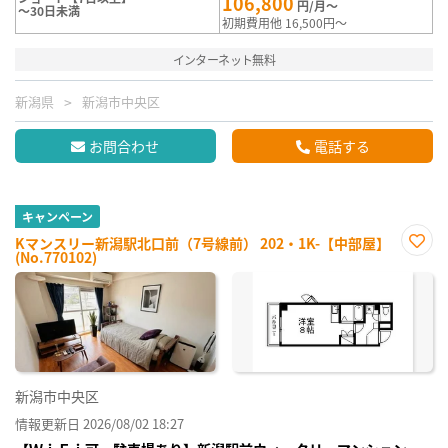
106,800
円/月～
～30日未満
初期費用他 16,500円～
インターネット無料
新潟県
新潟市中央区
お問合わせ
電話する
キャンペーン
Kマンスリー新潟駅北口前（7号線前） 202・1K-【中部屋】
(No.770102)
お気
に入
り登
録
新潟市中央区
情報更新日 2026/08/02 18:27