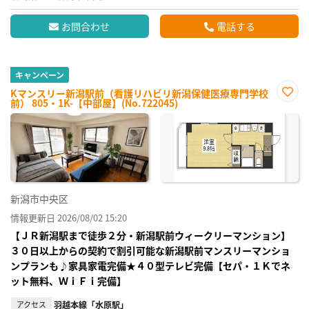
お問合わせ
電話する
キャンペーン
Kマンスリー新潟駅前（看護リハビリ新潟保健医療専門学校
前） 805・1K-【中部屋】(No.722045)
お気
に入
り登
録
新潟市中央区
情報更新日 2026/08/02 15:20
【ＪＲ新潟駅まで徒歩２分・新潟駅前ウィークリーマンション】
３０日以上からの契約で割引可能な新潟駅前マンスリーマンショ
ンプランも♪家具家電完備★４０型テレビ完備【セパ・１Ｋでネ
ット無料、ＷｉＦｉ完備】
アクセス
羽越本線「水原駅」