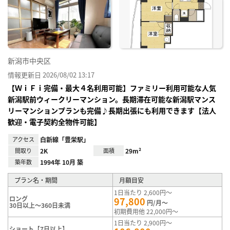
り登
録
新潟市中央区
情報更新日 2026/08/02 13:17
【ＷｉＦｉ完備・最大４名利用可能】ファミリー利用可能な人気
新潟駅前ウィークリーマンション。長期滞在可能な新潟駅マンス
リーマンションプランも完備♪長期出張にも利用できます【法人
歓迎・電子契約全物件可能】
アクセス
白新線「豊栄駅」
間取り
2K
面積
29m²
築年数
1994年 10月 築
プラン名・期間
月額目安
1日当たり 2,600円～
ロング
97,800
円/月～
30日以上～360日未満
初期費用他 22,000円～
1日当たり 2,900円～
ショート【7日以上】