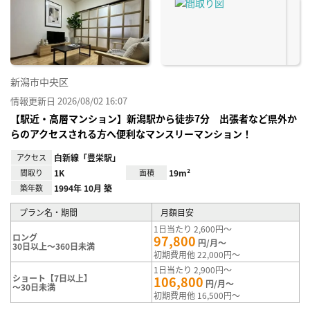
り登
録
新潟市中央区
情報更新日 2026/08/02 16:07
【駅近・高層マンション】新潟駅から徒歩7分 出張者など県外か
らのアクセスされる方へ便利なマンスリーマンション！
アクセス
白新線「豊栄駅」
間取り
1K
面積
19m²
築年数
1994年 10月 築
プラン名・期間
月額目安
1日当たり 2,600円～
ロング
97,800
円/月～
30日以上～360日未満
初期費用他 22,000円～
1日当たり 2,900円～
ショート【7日以上】
106,800
円/月～
～30日未満
初期費用他 16,500円～