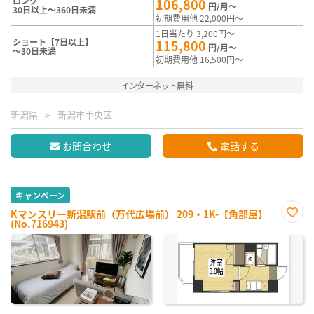
ロング
106,800
円/月～
30日以上～360日未満
初期費用他 22,000円～
1日当たり 3,200円～
ショート【7日以上】
115,800
円/月～
～30日未満
初期費用他 16,500円～
インターネット無料
新潟県
新潟市中央区
お問合わせ
電話する
キャンペーン
Kマンスリー新潟駅前（万代広場前） 209・1K-【角部屋】
(No.716943)
お気
に入
り登
録