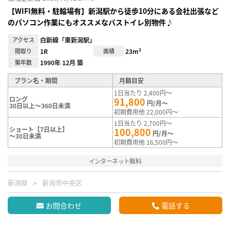
【WIFI無料・駐輪場有】新潟駅から徒歩10分にある会社出張など
のパソコン作業にもオススメなバストイレ別物件♪
アクセス
白新線「東新潟駅」
間取り
1R
面積
23m²
築年数
1990年 12月 築
プラン名・期間
月額目安
1日当たり 2,400円～
ロング
91,800
円/月～
30日以上～360日未満
初期費用他 22,000円～
1日当たり 2,700円～
ショート【7日以上】
100,800
円/月～
～30日未満
初期費用他 16,500円～
インターネット無料
新潟県
新潟市中央区
お問合わせ
電話する