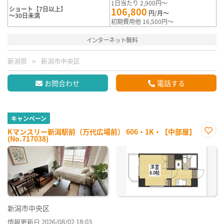
1日当たり 2,900円～
ショート【7日以上】
106,800
円/月～
～30日未満
初期費用他 16,500円～
インターネット無料
新潟県
新潟市中央区
お問合わせ
電話する
キャンペーン
Kマンスリー新潟駅前（万代広場前） 606・1K・【中部屋】
(No.717038)
お気
に入
り登
録
新潟市中央区
情報更新日 2026/08/02 18:03