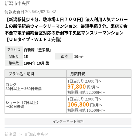
新潟市中央区
情報更新日 2026/08/02 15:32
【新潟駅徒歩４分、駐車場１日７００円】法人利用人気ナンバー
１の新潟駅前ウィークリーマンション。最短手続３分。来店立会
不要で電子契約全室対応の新潟市中央区マンスリーマンション
【ＵＢタイプ・ＷＩＦＩ完備】
アクセス
白新線「豊栄駅」
間取り
1K
面積
19m²
築年数
1994年 10月 築
プラン名・期間
月額目安
1日当たり 2,600円～
ロング
97,800
円/月～
30日以上～360日未満
初期費用他 22,000円～
1日当たり 2,900円～
ショート【7日以上】
106,800
円/月～
～30日未満
初期費用他 16,500円～
インターネット無料
新潟県
新潟市中央区