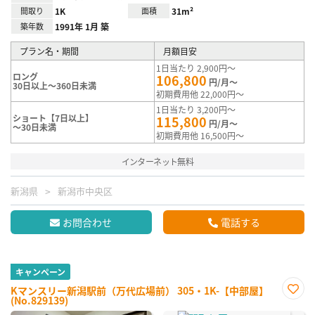
間取り
1K
面積
31m²
築年数
1991年 1月 築
プラン名・期間
月額目安
1日当たり 2,900円～
ロング
106,800
円/月～
30日以上～360日未満
初期費用他 22,000円～
1日当たり 3,200円～
ショート【7日以上】
115,800
円/月～
～30日未満
初期費用他 16,500円～
インターネット無料
新潟県
新潟市中央区
お問合わせ
電話する
キャンペーン
Kマンスリー新潟駅前（万代広場前） 305・1K-【中部屋】
(No.829139)
お気
に入