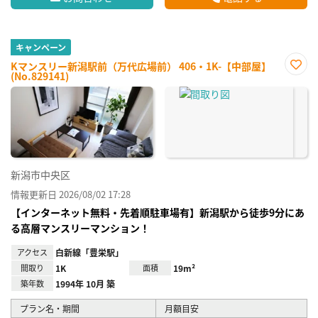
キャンペーン
Kマンスリー新潟駅前（万代広場前） 406・1K-【中部屋】
(No.829141)
お気
に入
り登
録
新潟市中央区
情報更新日 2026/08/02 17:28
【インターネット無料・先着順駐車場有】新潟駅から徒歩9分にあ
る高層マンスリーマンション！
アクセス
白新線「豊栄駅」
間取り
1K
面積
19m²
築年数
1994年 10月 築
プラン名・期間
月額目安