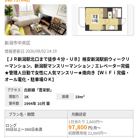
お気
に入
り登
録
新潟市中央区
情報更新日 2026/08/02 14:19
【ＪＲ新潟駅北口まで徒歩４分・ＵＢ】格安新潟駅前ウィークリ
ーマンション、新潟駅マンスリーマンション♪エレベーター完備
★管理人日勤で女性に人気マンスリー★南向き【ＷｉＦｉ完備・
オール電化・駐車場ＯＫ】
アクセス
白新線「豊栄駅」
間取り
1K
面積
19m²
築年数
1994年 10月 築
プラン名・期間
月額目安
1日当たり 2,600円～
ロング
97,800
円/月～
30日以上～360日未満
初期費用他 22,000円～