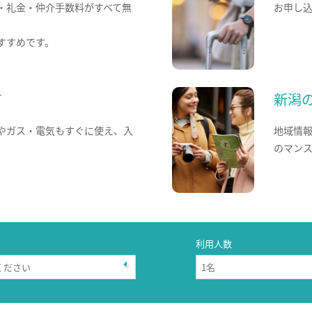
・礼金・仲介手数料がすべて無
お申し
すすめです。
て
新潟
やガス・電気もすぐに使え、入
地域情
のマン
利用人数