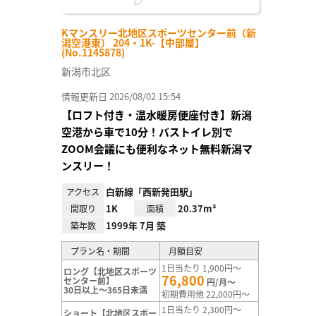
Kマンスリー北地区スポーツセンター前（新
潟空港東） 204・1K-【中部屋】
(No.1145878)
新潟市北区
情報更新日 2026/08/02 15:54
【ロフト付き・温水暖房便座付き】新潟
空港から車で10分！バストイレ別で
ZOOM会議にも便利なネット無料新潟マ
ンスリー！
白新線「西新発田駅」
アクセス
1K
20.37m²
間取り
面積
1999年 7月 築
築年数
プラン名・期間
月額目安
1日当たり 1,900円～
ロング【北地区スポーツ
76,800
センター前】
円/月～
30日以上～365日未満
初期費用他 22,000円～
1日当たり 2,300円～
ショート【北地区スポー