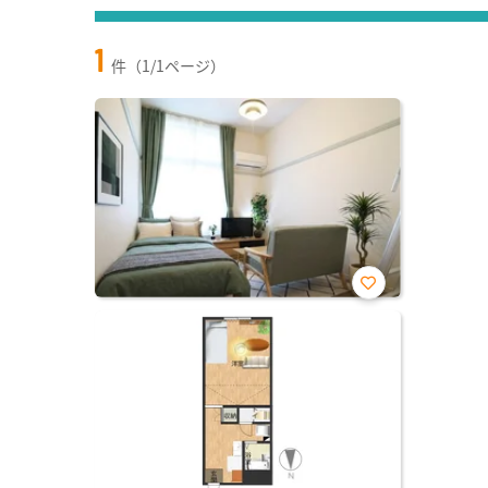
1
件（1/1ページ）
お気
に入
り登
録