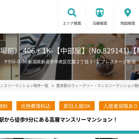
エリア検索
沿線検索
地図検索
） 406・1K-【中部屋】(No.82914
〒950-0086 新潟県新潟市中央区花園２丁目３−１ プレステージ新潟
ンスリーマンション物件一覧
豊栄駅のウィークリー・マンスリーマンション物
無料
光熱費賃料込
即日入居OK
入居者保険あり
駅から徒歩9分にある高層マンスリーマンション！