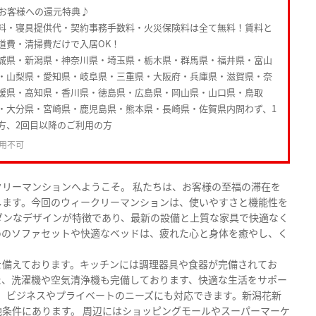
たお客様への還元特典♪
料・寝具提供代・契約事務手数料・火災保険料は全て無料！賃料と
道費・清掃費だけで入居OK！
城県・新潟県・神奈川県・埼玉県・栃木県・群馬県・福井県・富山
・山梨県・愛知県・岐阜県・三重県・大阪府・兵庫県・滋賀県・奈
媛県・高知県・香川県・徳島県・広島県・岡山県・山口県・鳥取
・大分県・宮崎県・鹿児島県・熊本県・長崎県・佐賀県内問わず、1
方、2回目以降のご利用の方
用不可
リーマンションへようこそ。 私たちは、お客様の至福の滞在を
します。今回のウィークリーマンションは、使いやすさと機能性を
ダンなデザインが特徴であり、最新の設備と上質な家具で快適なく
めのソファセットや快適なベッドは、疲れた心と身体を癒やし、く
を備えております。キッチンには調理器具や食器が完備されてお
た、洗濯機や空気清浄機も完備しております、快適な生活をサポー
ので、ビジネスやプライベートのニーズにも対応できます。新潟花新
条件にあります。 周辺にはショッピングモールやスーパーマーケ