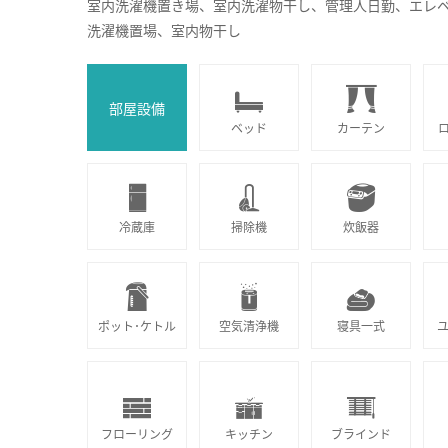
室内洗濯機置き場、室内洗濯物干し、管理人日勤、エレベ
洗濯機置場、室内物干し
部屋設備
ベッド
カーテン
冷蔵庫
掃除機
炊飯器
ポット･ケトル
空気清浄機
寝具一式
フローリング
キッチン
ブラインド