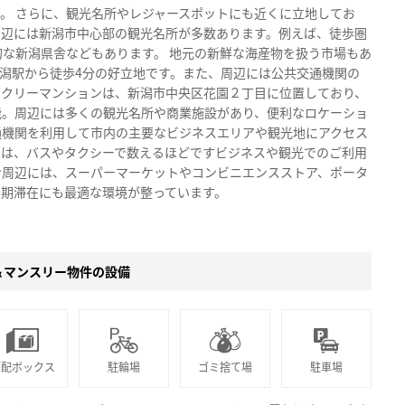
。 さらに、観光名所やレジャースポットにも近くに立地してお
周辺には新潟市中心部の観光名所が多数あります。例えば、徒歩圏
な新潟県舎などもあります。 地元の新鮮な海産物を扱う市場もあ
潟駅から徒歩4分の好立地です。また、周辺には公共交通機関の
ークリーマンションは、新潟市中央区花園２丁目に位置しており、
能。周辺には多くの観光名所や商業施設があり、便利なロケーショ
通機関を利用して市内の主要なビジネスエリアや観光地にアクセス
へは、バスやタクシーで数えるほどですビジネスや観光でのご利用
ン周辺には、スーパーマーケットやコンビニエンスストア、ポータ
長期滞在にも最適な環境が整っています。
＆マンスリー物件の設備
宅配ボックス
駐輪場
ゴミ捨て場
駐車場