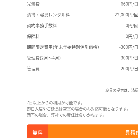
光熱費
660円/
清掃・寝具レンタル料
22,000円/
契約事務手数料
0円/
保険料
0円/
期間限定費用(年末年始特別値引価格）
-300円/
管理費(2月～4月）
300円/
管理費
200円/
寝具の提供は、清
7日以上からの利用が可能です。
即日入居やご延長は空室の場合のみ対応可能となります。
満室の場合、弊社での責任は負いかねます。
見積