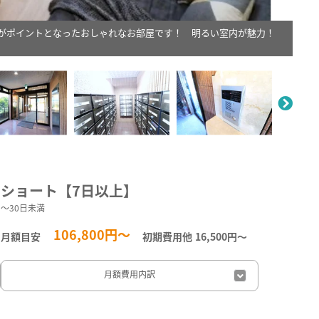
スがポイントとなったおしゃれなお部屋です！ 明るい室内が魅力！
。
ショート【7日以上】
～30日未満
106,800円～
月額目安
初期費用他
16,500円〜
月額費用
内訳
日