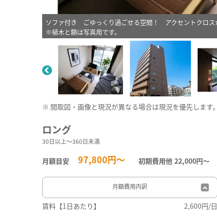
ソファ付き ごゆっくり過ごせる空間！ アクセントクロ
※植木と額は写真用です。
※ 間取図・画像と現況が異なる場合は現況を優先します
ロング
30日以上～360日未満
97,800円～
月額目安
初期費用他
22,000円〜
月額費用
内訳
賃料【1日あたり】
2,600円/