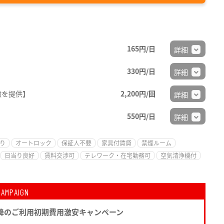
165円/日
詳細
330円/日
詳細
験を提供】
2,200円/回
詳細
550円/日
詳細
り
オートロック
保証人不要
家具付賃貸
禁煙ルーム
日当り良好
賃料交渉可
テレワーク・在宅勤務可
空気清浄機付
CAMPAIGN
降のご利用初期費用激安キャンペーン