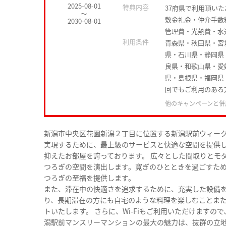
2025-08-01
特典内容
37府県で利用頂い
～
敷金礼金・仲介手数
2030-08-01
管理費・光熱費・水
利用条件
青森県・秋田県・宮
県・石川県・静岡県
良県・和歌山県・愛
県・島根県・福岡県
回でもご利用のある
他のキャンペーンと併
新潟市中央区花園新潟２丁目に位置する新潟駅前ウィーク
実現するために、最上級のサービスと快適な空間を提供
抑えたお部屋を誇っております。 広々とした間取りとモ
つろぎの空間を演出します。寛ぎのひとときを過ごすた
つろぎの至福を提供します。
また、滞在中の快適さを追求するために、充実した設備
り、長期滞在の方にも自宅のような料理を楽しむことま
トいたします。 さらに、Wi-Fiもご利用いただけます
潟駅前マンスリーマンションの最大の魅力は、抜群の立地