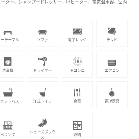
ーター、シャンプードレッサー、IHヒーター、電気温水器、室内
ローテーブル
ソファ
電子レンジ
テレビ
洗濯機
ドライヤー
IHコンロ
エアコン
ユニットバス
洋式トイレ
食器
調理器具
シューズボック
ベランダ
収納
ス