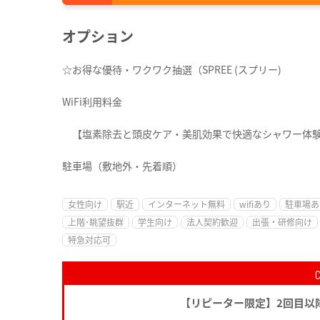
オプション
☆お得な優待・ワクワク抽選（SPREE (スプリー)
WiFi利用料金
【塩素除去と頭皮ケア・美肌効果で快適なシャワー体
駐車場（敷地外・先着順）
女性向け
駅近
インターネット無料
wifiあり
駐車場あ
上階･眺望抜群
学生向け
法人契約歓迎
出張・研修向け
特急対応可
【リピーター限定】2回目以