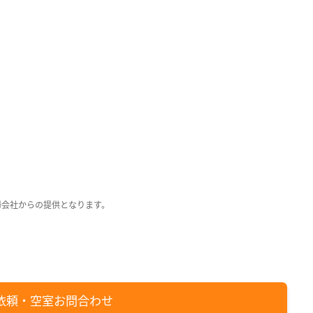
日
回
回
月
日
日
日
掃会社からの提供となります。
依頼・空室お問合わせ